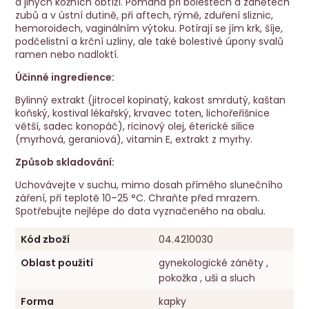
a jiných kožních obtíží. Pomáhá při bolestech a zánětech
zubů a v ústní dutině, při aftech, rýmě, zduření sliznic,
hemoroidech, vaginálním výtoku. Potírají se jím krk, šíje,
podčelistní a krční uzliny, ale také bolestivé úpony svalů
ramen nebo nadloktí.
Účinné ingredience:
Bylinný extrakt (jitrocel kopinatý, kakost smrdutý, kaštan
koňský, kostival lékařský, krvavec toten, lichořeřišnice
větší, sadec konopáč), ricinový olej, éterické silice
(myrhová, geraniová), vitamin E, extrakt z myrhy.
Způsob skladování:
Uchovávejte v suchu, mimo dosah přímého slunečního
záření, při teplotě 10–25 °C. Chraňte před mrazem.
Spotřebujte nejlépe do data vyznačeného na obalu.
Kód zboží
04.4210030
Oblast použití
gynekologické záněty ,
pokožka , uši a sluch
Forma
kapky