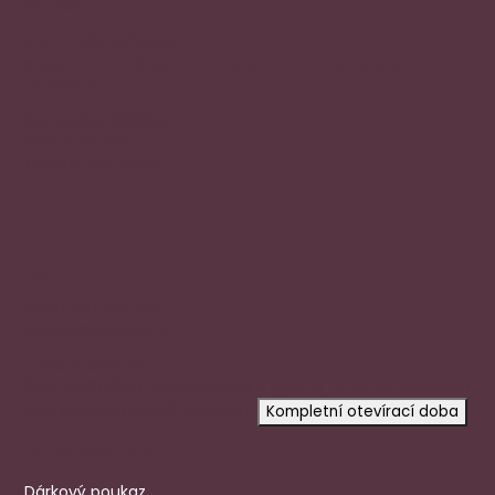
Adresa
Alena Václavíková
specializované centrum nejen pro onkologicky
nemocné
Ostravská 1810/81a
748 01 Hlučín
zobrazit na mapě
Rychlý kontakt
+420 720 602 996
aloena@aloena.cz
Dnes otevřeno:
9:00-12:30 13:00-15:00
prosíme
objednejte se
na konkrétní
čas, objednaní mají přednost.
Kompletní otevírací doba
Užitečné odkazy
Dárkový poukaz