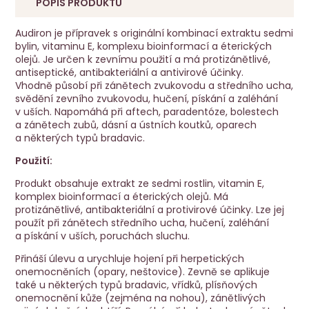
POPIS PRODUKTU
Audiron je přípravek s originální kombinací extraktu sedmi
bylin, vitaminu E, komplexu bioinformací a éterických
olejů. Je určen k zevnímu použití a má protizánětlivé,
antiseptické, antibakteriální a antivirové účinky.
Vhodně působí při zánětech zvukovodu a středního ucha,
svědění zevního zvukovodu, hučení, pískání a zaléhání
v uších. Napomáhá při aftech, paradentóze, bolestech
a zánětech zubů, dásní a ústních koutků, oparech
a některých typů bradavic.
Použití:
Produkt obsahuje extrakt ze sedmi rostlin, vitamin E,
komplex bioinformací a éterických olejů. Má
protizánětlivé, antibakteriální a protivirové účinky. Lze jej
použít při zánětech středního ucha, hučení, zaléhání
a pískání v uších, poruchách sluchu.
Přináší úlevu a urychluje hojení při herpetických
onemocněních (opary, neštovice). Zevně se aplikuje
také u některých typů bradavic, vřídků, plísňových
onemocnění kůže (zejména na nohou), zánětlivých