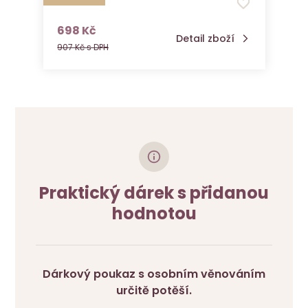
Ocusan
s DPH
698 Kč
Detail zboží
907 Kč s DPH
Praktický dárek s přidanou
hodnotou
Dárkový poukaz s osobním věnováním
určitě potěší.