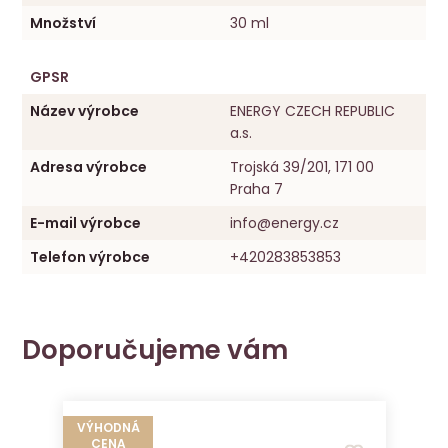
Množství
30 ml
GPSR
Název výrobce
ENERGY CZECH REPUBLIC
a.s.
Adresa výrobce
Trojská 39/201, 171 00
Praha 7
E-mail výrobce
info@energy.cz
Telefon výrobce
+420283853853
Doporučujeme vám
VÝHODNÁ
CENA