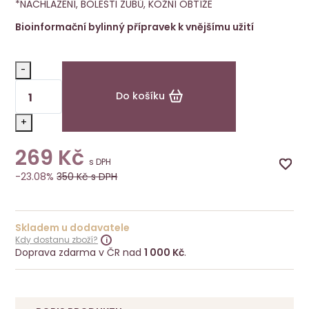
*NACHLAZENÍ, BOLESTI ZUBŮ, KOŽNÍ OBTÍŽE
Bioinformační bylinný přípravek k vnějšímu užití
-
Do košíku
+
269
Kč
s DPH
-23.08%
350
Kč s DPH
Skladem u dodavatele
Kdy dostanu zboží?
Doprava zdarma v ČR nad
1 000 Kč
.