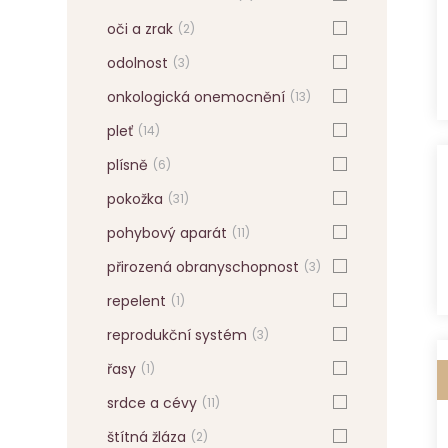
oči a zrak
(2)
odolnost
(3)
onkologická onemocnění
(13)
pleť
(14)
plísně
(6)
pokožka
(31)
pohybový aparát
(11)
přirozená obranyschopnost
(3)
repelent
(1)
reprodukční systém
(3)
řasy
(1)
srdce a cévy
(11)
štítná žláza
(2)