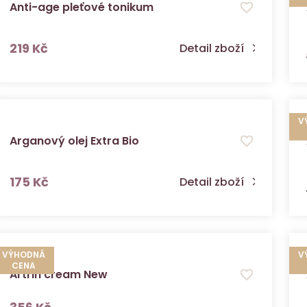
Anti-age pleťové tonikum
s DPH
219 Kč
Detail zboží
V
Arganový olej Extra Bio
s DPH
175 Kč
Detail zboží
VÝHODNÁ
V
CENA
Artrin cream New
s DPH