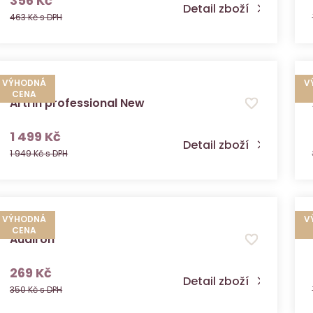
356 Kč
Detail zboží
463 Kč s DPH
VÝHODNÁ
V
CENA
Artrin professional New
s DPH
1 499 Kč
Detail zboží
1 949 Kč s DPH
VÝHODNÁ
V
CENA
Audiron
s DPH
269 Kč
Detail zboží
350 Kč s DPH