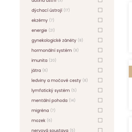
dutina ústní
(3)
dýchací ústrojí
(17)
ekzémy
(7)
energie
(21)
gynekologické záněty
(8)
hormonální systém
(8)
imunita
(20)
játra
(6)
ledviny a močové cesty
(8)
lymfatický systém
(5)
mentální pohoda
(14)
migréna
(7)
mozek
(6)
nervová soustava
(5)