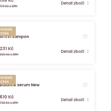
138 Kč
Detail zboží
179 Kč s DPH
ÝHODNÁ
CENA
Artrin šampon
s DPH
231 Kč
Detail zboží
300 Kč s DPH
ÝHODNÁ
CENA
Balance serum New
s DPH
610 Kč
Detail zboží
793 Kč s DPH