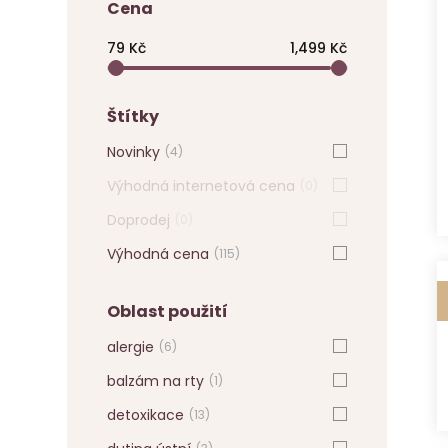
Cena
Vyberte cenový rozsah
79 Kč
1,499 Kč
Štítky
Novinky
(4)
Výhodná internetová cena
(0)
Doprodej
(0)
Výhodná cena
(115)
Oblast použití
alergie
(6)
balzám na rty
(1)
detoxikace
(13)