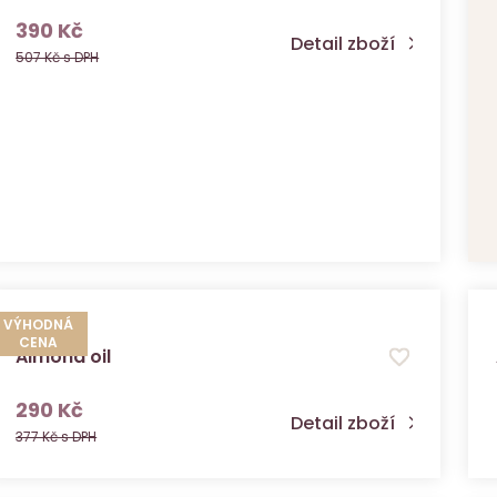
s DPH
390 Kč
Detail zboží
507 Kč s DPH
VÝHODNÁ
CENA
Almond oil
s DPH
290 Kč
Detail zboží
377 Kč s DPH