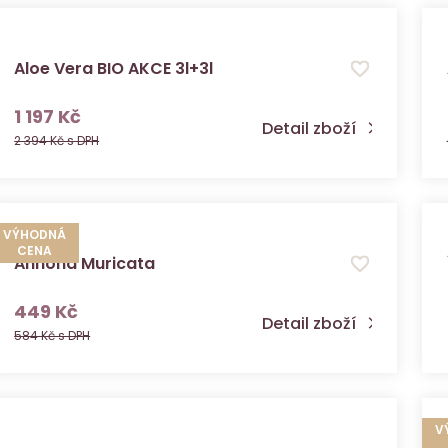
Aloe Vera BIO AKCE 3l+3l
s DPH
1 197 Kč
Detail zboží
2 394 Kč s DPH
VÝHODNÁ
CENA
Annona Muricata
s DPH
449 Kč
Detail zboží
584 Kč s DPH
V