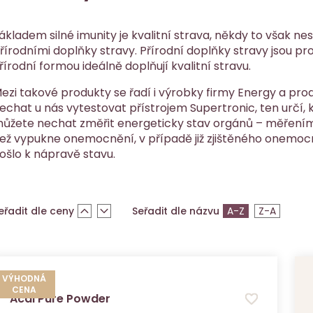
ákladem silné imunity je kvalitní strava, někdy to však nes
řírodními doplňky stravy. Přírodní doplňky stravy jsou pro
řírodní formou ideálně doplňují kvalitní stravu.
ezi takové produkty se řadí i výrobky firmy Energy a pr
echat u nás vytestovat přístrojem Supertronic, ten určí, k
ůžete nechat změřit energeticky stav orgánů – měřením
ež vypukne onemocnění, v případě již zjištěného onemocně
ošlo k nápravě stavu.
eřadit dle ceny
Seřadit dle názvu
A-Z
Z-A
VÝHODNÁ
CENA
Acai Pure Powder