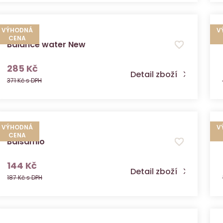
VÝHODNÁ
V
CENA
Balance water New
s DPH
285 Kč
Detail zboží
371 Kč s DPH
VÝHODNÁ
V
CENA
Balsamio
s DPH
144 Kč
Detail zboží
187 Kč s DPH