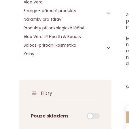
Aloe Vera
Energy - přírodní produkty
Z
Náramky pro zdraví
p
P
Produkty při onkologické léčbě
Aloe Vera LR Health & Beauty
M
n
Saloos-přírodní kosmetika
m
Knihy
n
d
S
Filtry
Pouze skladem