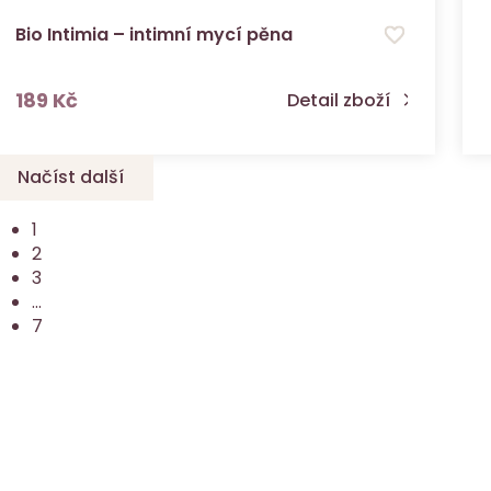
Bio Intimia – intimní mycí pěna
s DPH
189 Kč
Detail zboží
Načíst další
1
2
3
...
7