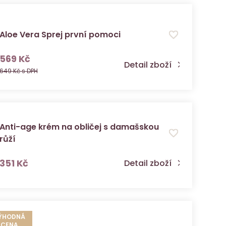
Aloe Vera Sprej první pomoci
s DPH
569 Kč
Detail zboží
649 Kč s DPH
Anti-age krém na obličej s damašskou
růží
s DPH
351 Kč
Detail zboží
ÝHODNÁ
CENA