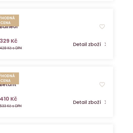
ÝHODNÁ
CENA
Balneol
s DPH
329 Kč
Detail zboží
428 Kč s DPH
ÝHODNÁ
CENA
Betafit
s DPH
410 Kč
Detail zboží
533 Kč s DPH