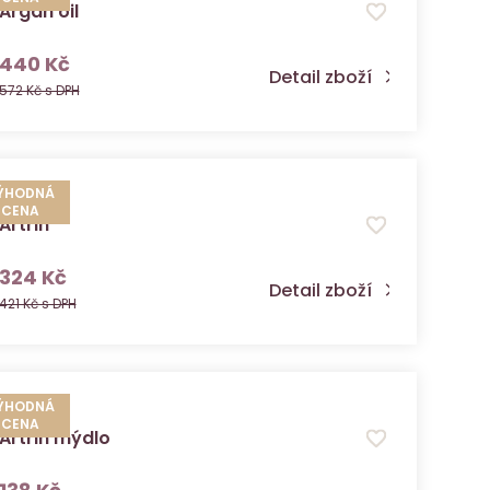
Argan oil
s DPH
440 Kč
Detail zboží
572 Kč s DPH
ÝHODNÁ
CENA
Artrin
s DPH
324 Kč
Detail zboží
421 Kč s DPH
ÝHODNÁ
CENA
Artrin mýdlo
s DPH