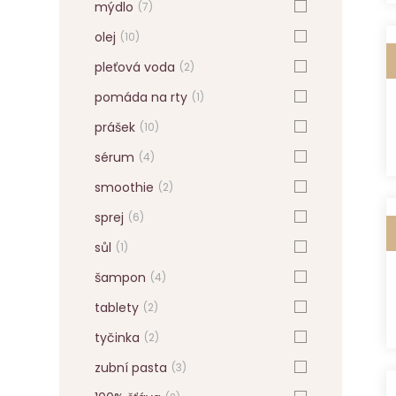
mýdlo
(7)
olej
(10)
pleťová voda
(2)
pomáda na rty
(1)
prášek
(10)
sérum
(4)
smoothie
(2)
sprej
(6)
sůl
(1)
šampon
(4)
tablety
(2)
tyčinka
(2)
zubní pasta
(3)