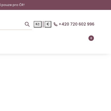
í pouze pro ČR!
+420 720 602 996
Kč
€
0