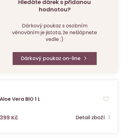
Hledáte dárek s přidanou
hodnotou?
Dárkový poukaz s osobním
věnováním je jistota, že nešlápnete
vedle :)
Dárkový poukaz on-line
Aloe Vera BIO 1 L
s DPH
399 Kč
Detail zboží