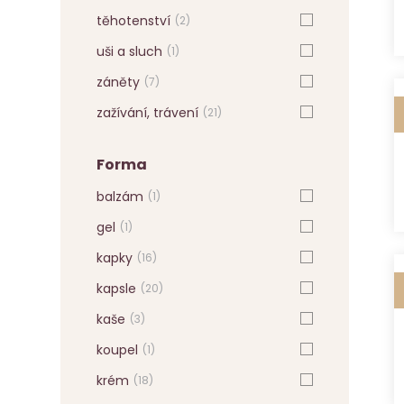
těhotenství
(2)
uši a sluch
(1)
záněty
(7)
zažívání, trávení
(21)
Forma
balzám
(1)
gel
(1)
kapky
(16)
kapsle
(20)
kaše
(3)
koupel
(1)
krém
(18)