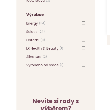
100% šťáva
(2)
Výrobce
Energy
(114)
Saloos
(24)
Ostatní
(8)
LR Health & Beauty
(1)
Allnature
(2)
Vyrobeno od srdce
(1)
Nevíte si rady s
výběrem?