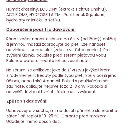
Humát draselný, EOSIDIN® (extrakt z citrus unshiu),
ACTIBIOME, HYDROSELLA TM , Panthenol, Squalane,
hydroláty měsíčku a šeříku.
Doporučené použití a dávkování:
Ráno i večer naneste sérum na čistý (odlíčený) obličej
a jemnou masáží zapracujte do pleti. Lze nanášet
na vlhkou i suchou pleť (zde se vstřebá rychleji). Pro
zvýšení účinku použijte před sérem pleťovou vodu
Balance water a nechte lehce zaschnout.
Na sérum lze aplikovat jako další vrstvu jakýkoli krém
z řady Element Beauty podle typu pleti, který posílí jeho
účinek, nebo také Argan oil. Pokud s používáním sér
začínáte, aplikujte nejprve 1x za 2–3 dny. Pokožka si
na vyšší dávky aktivních látek musí zvyknout.
Způsob skladování:
Uchovávejte v suchu, mimo dosah přímého slunečního
záření, při teplotě 10–25 °C. Chraňte před mrazem.
Ukládejte mimo dosah dětí.