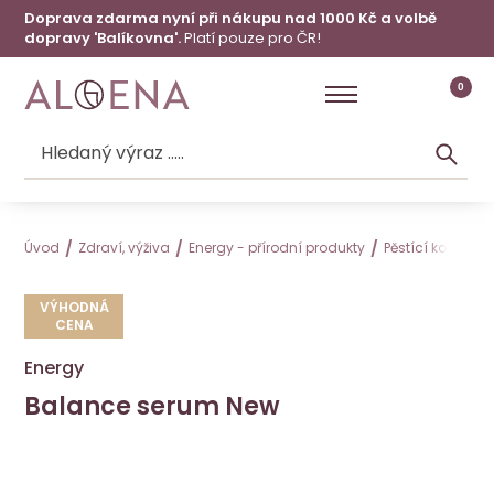
Doprava zdarma nyní při nákupu nad 1000 Kč a volbě
dopravy 'Balíkovna'.
Platí pouze pro ČR!
0
Úvod
Zdraví, výživa
Energy - přírodní produkty
Pěstící kosmeti
VÝHODNÁ
CENA
Energy
Balance serum New