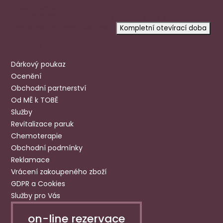
Dnes otevřeno:
9:00-12:30 13:00-15:00
prosíme
objednejte se
na konkrétní
čas, objednaní mají přednost.
Kompletní otevírací doba
Užitečné odkazy
Dárkový poukaz
Ocenění
Obchodní partnerství
Od MĚ k TOBĚ
Služby
Revitalizace paruk
Chemoterapie
Obchodní podmínky
Reklamace
Vrácení zakoupeného zboží
GDPR a Cookies
Služby pro Vás
on-line rezervace