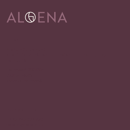
Adresa
Alena Václavíková
specializované centrum nejen pro onkologicky
nemocné
Ostravská 1810/81a
748 01 Hlučín
zobrazit na mapě
Rychlý kontakt
+420 720 602 996
aloena@aloena.cz