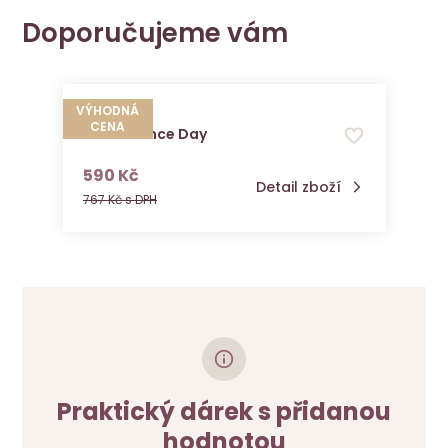
Doporučujeme vám
VÝHODNÁ
CENA
Skin Essence Day
s DPH
590 Kč
Detail zboží
767 Kč s DPH
Praktický dárek s přidanou
hodnotou