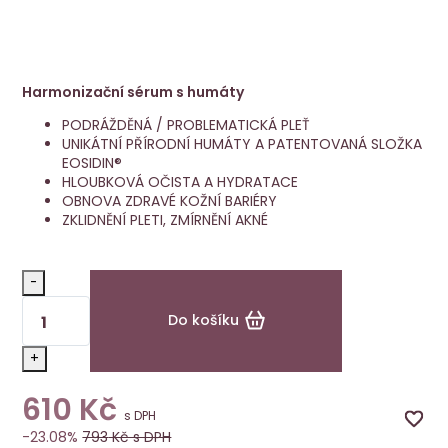
Balance serum New
VÝHODNÁ CENA
Energy
Harmonizační sérum s humáty
PODRÁŽDĚNÁ / PROBLEMATICKÁ PLEŤ
UNIKÁTNÍ PŘÍRODNÍ HUMÁTY A PATENTOVANÁ SLOŽKA
EOSIDIN®
HLOUBKOVÁ OČISTA A HYDRATACE
OBNOVA ZDRAVÉ KOŽNÍ BARIÉRY
ZKLIDNĚNÍ PLETI, ZMÍRNĚNÍ AKNÉ
-
Do košíku
+
610
Kč
s DPH
-23.08%
793
Kč s DPH