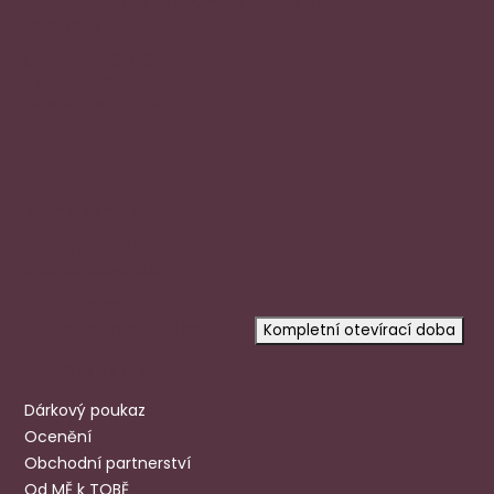
specializované centrum nejen pro onkologicky
nemocné
Ostravská 1810/81a
748 01 Hlučín
zobrazit na mapě
Rychlý kontakt
+420 720 602 996
aloena@aloena.cz
Dnes otevřeno:
pouze po předchozí domluvě
Kompletní otevírací doba
Užitečné odkazy
Dárkový poukaz
Ocenění
Obchodní partnerství
Od MĚ k TOBĚ