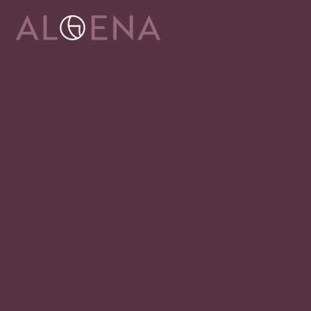
Adresa
Alena Václavíková
specializované centrum nejen pro onkologicky
nemocné
Ostravská 1810/81a
748 01 Hlučín
zobrazit na mapě
Rychlý kontakt
+420 720 602 996
aloena@aloena.cz
Dnes otevřeno: