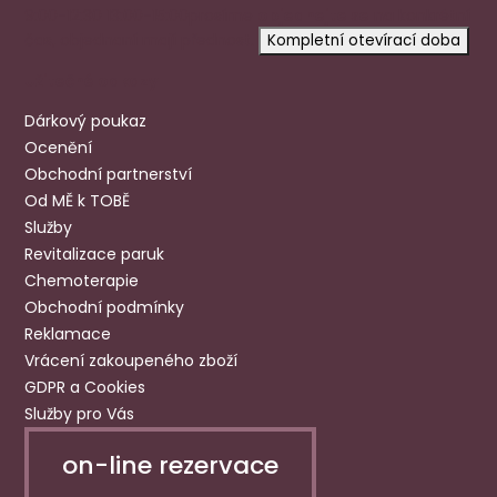
9:00-12:30 13:00-15:00
prosíme
objednejte se
na konkrétní
čas, objednaní mají přednost.
Kompletní otevírací doba
Užitečné odkazy
Dárkový poukaz
Ocenění
Obchodní partnerství
Od MĚ k TOBĚ
Služby
Revitalizace paruk
Chemoterapie
Obchodní podmínky
Reklamace
Vrácení zakoupeného zboží
GDPR a Cookies
Služby pro Vás
on-line rezervace