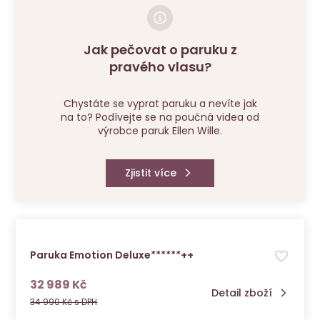
Jak pečovat o paruku z
pravého vlasu?
Chystáte se vyprat paruku a nevíte jak
na to? Podívejte se na poučná videa od
výrobce paruk Ellen Wille.
Zjistit více
Paruka Emotion Deluxe******++
s DPH
32 989 Kč
Detail zboží
34 990 Kč s DPH