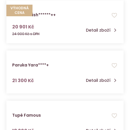
VÝHODNÁ
CENA
Paruka Wish******++
s DPH
20 901 Kč
Detail zboží
24 900 Kč s DPH
Paruka Yara****+
s DPH
21 300 Kč
Detail zboží
Tupé Famous