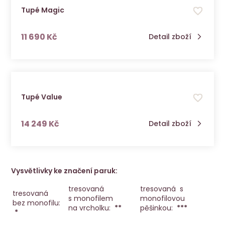
Tupé Magic
s DPH
11 690 Kč
Detail zboží
Tupé Value
s DPH
14 249 Kč
Detail zboží
Vysvětlivky ke značení paruk:
tresovaná
tresovaná s
tresovaná
s monofilem
monofilovou
bez monofilu:
na vrcholku:
**
pěšinkou:
***
*