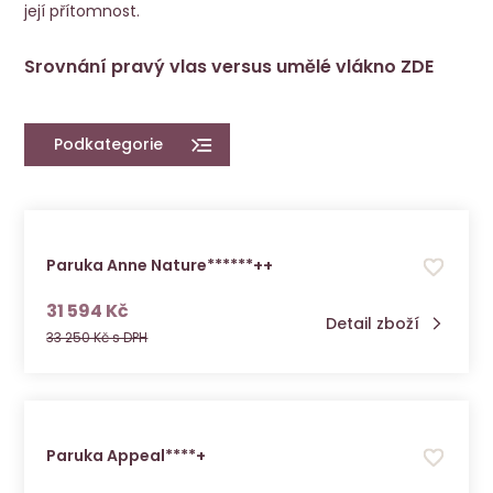
její přítomnost.
Srovnání pravý vlas versus umělé vlákno
ZDE
Podkategorie
Paruka Anne Nature******++
s DPH
31 594 Kč
Detail zboží
33 250 Kč s DPH
Paruka Appeal****+