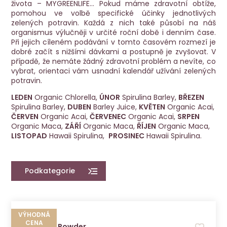
života – MYGREENLIFE… Pokud máme zdravotní obtíže,
pomohou ve volbě specifické účinky jednotlivých
zelených potravin. Každá z nich také působí na náš
organismus výlučněji v určité roční době i denním čase.
Při jejich cíleném podávání v tomto časovém rozmezí je
dobré začít s nižšími dávkami a postupně je zvyšovat. V
případě, že nemáte žádný zdravotní problém a nevíte, co
vybrat, orientaci vám usnadní kalendář užívání zelených
potravin.
LEDEN
Organic Chlorella,
ÚNOR
Spirulina Barley,
BŘEZEN
Spirulina Barley,
DUBEN
Barley Juice,
KVĚTEN
Organic Acai,
ČERVEN
Organic Acai,
ČERVENEC
Organic Acai,
SRPEN
Organic Maca,
ZÁŘÍ
Organic Maca,
ŘÍJEN
Organic Maca,
LISTOPAD
Hawaii Spirulina,
PROSINEC
Hawaii Spirulina.
Podkategorie
VÝHODNÁ
CENA
Acai Pure Powder