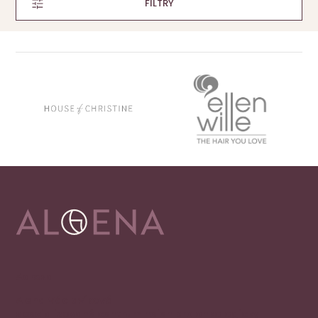
FILTRY
Adresa
Alena Václavíková
specializované centrum nejen pro onkologicky