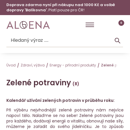
Doprava zdarma nyní při nákupu nad 1000 Kč a volbě
dopravy 'Balíkovna'.
Platí pouze pro ČR!
0
Úvod
Zdraví, výživa
Energy - přírodní produkty
Zelené potravi
Zelené potraviny
Kalendář užívání zelených potravin v průběhu roku:
Při výběru nejvhodnější zelené potraviny nám nejvíce
napoví tělo. Nalaďme se na sebe! Zelené potraviny jsou
pro každého, dodávají energii a vitalitu, obnovují naše síly,
můžeme je zařadit do svého jídelníčku. Je to způsob