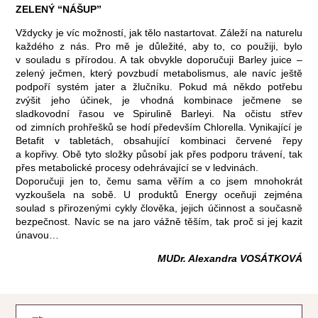
ZELENÝ “NÁŠUP”
Vždycky je víc možností, jak tělo nastartovat. Záleží na naturelu
každého z nás. Pro mě je důležité, aby to, co použiji, bylo
v souladu s přírodou. A tak obvykle doporučuji Barley juice –
zelený ječmen, který povzbudí metabolismus, ale navíc ještě
podpoří systém jater a žlučníku. Pokud má někdo potřebu
zvýšit jeho účinek, je vhodná kombinace ječmene se
sladkovodní řasou ve Spirulině Barleyi. Na očistu střev
od zimních prohřešků se hodí především Chlorella. Vynikající je
Betafit v tabletách, obsahující kombinaci červené řepy
a kopřivy. Obě tyto složky působí jak přes podporu trávení, tak
přes metabolické procesy odehrávající se v ledvinách.
Doporučuji jen to, čemu sama věřím a co jsem mnohokrát
vyzkoušela na sobě. U produktů Energy oceňuji zejména
soulad s přirozenými cykly člověka, jejich účinnost a současně
bezpečnost. Navíc se na jaro vážně těším, tak proč si jej kazit
únavou…
MUDr. Alexandra VOSÁTKOVÁ