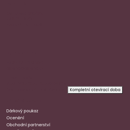
nemocné
Ostravská 1810/81a
748 01 Hlučín
zobrazit na mapě
Rychlý kontakt
+420 720 602 996
aloena@aloena.cz
Dnes otevřeno:
9:00-12:30 13:00-15:00
prosíme
objednejte se
na konkrétní
čas, objednaní mají přednost.
Kompletní otevírací doba
Užitečné odkazy
Dárkový poukaz
Ocenění
Obchodní partnerství