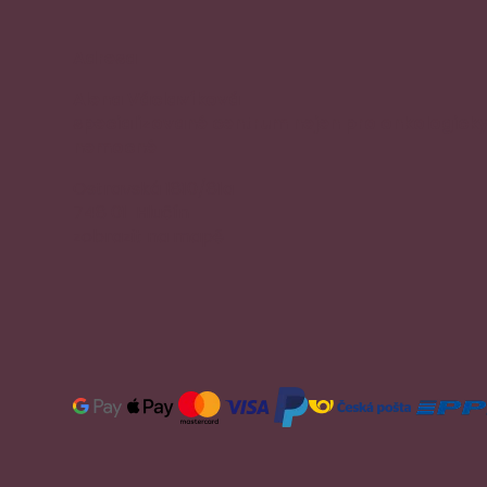
Adresa
Alena Václavíková
specializované centrum nejen pro onkologick
nemocné
Ostravská 1810/81a
748 01 Hlučín
zobrazit na mapě