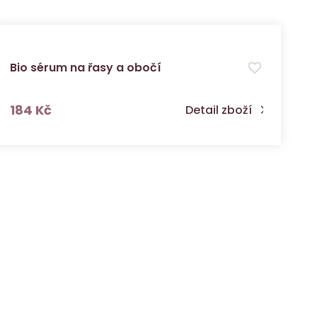
Bio sérum na řasy a obočí
s DPH
184 Kč
Detail zboží