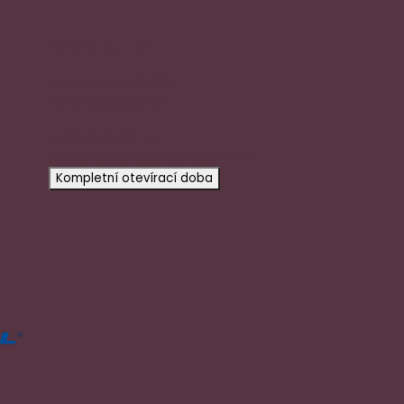
Rychlý kontakt
+420 720 602 996
y
aloena@aloena.cz
Dnes otevřeno:
pouze po předchozí domluvě
Kompletní otevírací doba