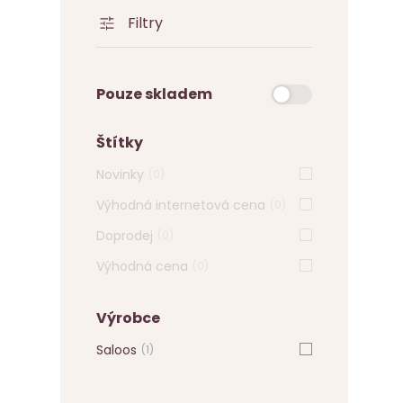
Filtry
Pouze skladem
Štítky
Novinky
(0)
Výhodná internetová cena
(0)
Doprodej
(0)
Výhodná cena
(0)
Výrobce
Saloos
(1)