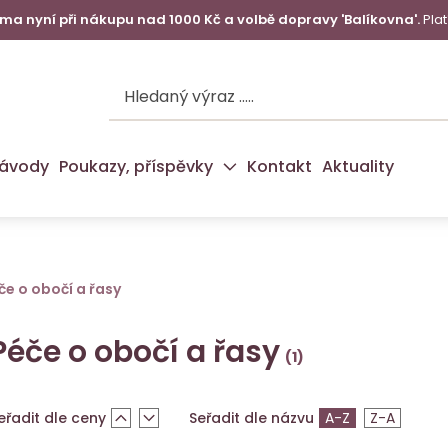
a nyní při nákupu nad 1000 Kč a volbě dopravy 'Balíkovna'.
Plat
ávody
Poukazy, příspěvky
Kontakt
Aktuality
če o obočí a řasy
Péče o obočí a řasy
eřadit dle ceny
Seřadit dle názvu
A-Z
Z-A