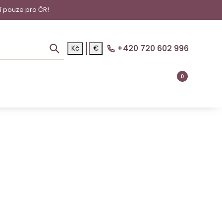
í pouze pro ČR!
+420 720 602 996
Kč
€
0