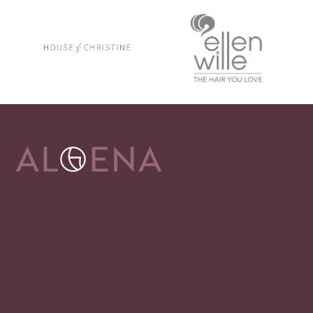
Adresa
Alena Václavíková
specializované centrum nejen pro onkologicky
nemocné
Ostravská 1810/81a
748 01 Hlučín
zobrazit na mapě