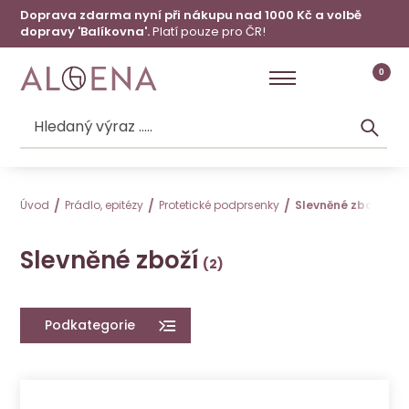
Doprava zdarma nyní při nákupu nad 1000 Kč a volbě
dopravy 'Balíkovna'.
Platí pouze pro ČR!
0
Úvod
Prádlo, epitézy
Protetické podprsenky
Slevněné zboží
Slevněné zboží
Podkategorie