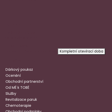
Rychlý kontakt
+420 720 602 996
aloena@aloena.cz
Dnes otevřeno:
pouze po předchozí domluvě
Kompletní otevírací doba
Užitečné odkazy
Dárkový poukaz
Ocenění
Obchodní partnerství
Od MĚ k TOBĚ
Služby
Revitalizace paruk
Chemoterapie
Obchodní podmínky