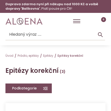
Doprava zdarma nyní při nákupu nad 1000 Kč a volbě
dopravy 'Balíkovna'.
Platí pouze pro ČR!
0
Úvod
Prádlo, epitézy
Epitézy
Epitézy korekční
Epitézy korekční
Podkategorie