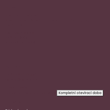
Adresa
Alena Václavíková
specializované centrum nejen pro onkologicky
nemocné
Ostravská 1810/81a
748 01 Hlučín
zobrazit na mapě
Rychlý kontakt
+420 720 602 996
aloena@aloena.cz
Dnes otevřeno:
pouze po předchozí domluvě
Kompletní otevírací doba
Užitečné odkazy