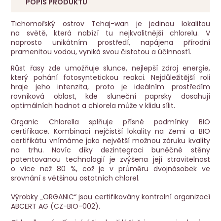
POPIS PRODUKTU
Tichomořský ostrov Tchaj-wan je jedinou lokalitou
na světě, která nabízí tu nejkvalitnější chlorelu. V
naprosto unikátním prostředí, napájena přírodní
pramenitou vodou, vyniká svou čistotou a účinností.
Růst řasy zde umožňuje slunce, nejlepší zdroj energie,
který pohání fotosyntetickou reakci. Nejdůležitější roli
hraje jeho intenzita, proto je ideálním prostředím
rovníková oblast, kde sluneční paprsky dosahují
optimálních hodnot a chlorela může v klidu sílit.
Organic Chlorella splňuje přísné podmínky BIO
certifikace. Kombinaci nejčistší lokality na Zemi a BIO
certifikátu vnímáme jako největší možnou záruku kvality
na trhu. Navíc díky dezintegraci buněčné stěny
patentovanou technologií je zvýšena její stravitelnost
o více než 80 %, což je v průměru dvojnásobek ve
srovnání s většinou ostatních chlorel.
Výrobky „ORGANIC“ jsou certifikovány kontrolní organizací
ABCERT AG (CZ-BIO-002).