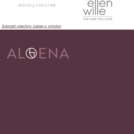
Zobrazit všechny údaje o výrobci
Adresa
Alena Václavíková
specializované centrum nejen pro onkologicky
nemocné
Ostravská 1810/81a
748 01 Hlučín
zobrazit na mapě