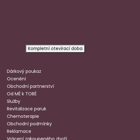
Rychlý kontakt
+420 720 602 996
aloena@aloena.cz
Dnes otevřeno:
zavřeno
Kompletní otevírací doba
Užitečné odkazy
Dárkový poukaz
Ocenění
Obchodní partnerství
Od MĚ k TOBĚ
Služby
Revitalizace paruk
Chemoterapie
Obchodní podmínky
Reklamace
Vrácení zakoupeného zboží