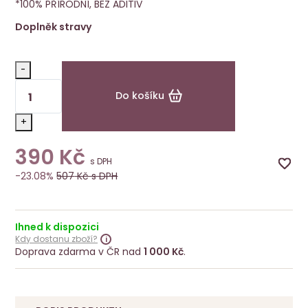
*100% PŘÍRODNÍ, BEZ ADITIV
Doplněk stravy
-
Do košíku
+
390
Kč
s DPH
-23.08%
507
Kč s DPH
Ihned k dispozici
Kdy dostanu zboží?
Doprava zdarma v ČR nad
1 000 Kč
.