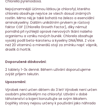
Chlorella pyrenoidosa.
Nejvýznamnější účinnou látkou je chlorofyl, kterého
chlorela obsahuje nejvíce ze všech dosud známých
rostlin. Mimo něj je také bohatá na železo a esenciální
aminokyseliny. Dalším unikátním prvkem je růstový
faktor CGF (Chlorella Growth Factor), díky němuž
pomáhá při rychlejší opravě nervových tkání našeho
organismu a vzniku nových buněk. Chlorela obsahuje
vysoký podíl beta-karotenu a kyseliny DNA/RNA. Z více
než 20 vitaminů a minerálů stojí za zmínku např. vápník,
draslík či hořčík.
Doporučené dávkování:
2 tablety 1–3x denně. Během užívání doporučujeme
zvýšit příjem tekutin.
Upozornění:
Výrobek není určen dětem do 3 let! Výrobek není určen
osobám přecitlivělým na chlorofyl. Užívání v době
těhotenství a kojení konzultujte se svým lékařem.
Doplňky stravy nejsou určeny k používání jako náhrada