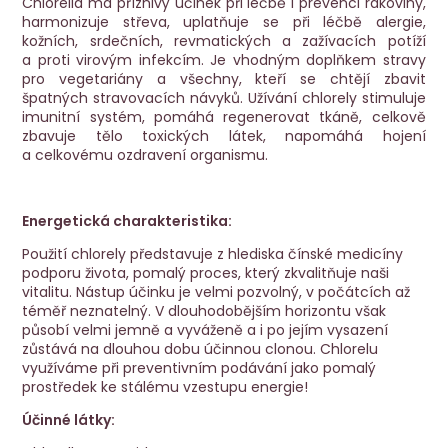
Chlorella má příznivý účinek při léčbě i prevenci rakoviny,
harmonizuje střeva, uplatňuje se při léčbě alergie,
kožních, srdečních, revmatických a zažívacích potíží
a proti virovým infekcím. Je vhodným doplňkem stravy
pro vegetariány a všechny, kteří se chtějí zbavit
špatných stravovacích návyků. Užívání chlorely stimuluje
imunitní systém, pomáhá regenerovat tkáně, celkově
zbavuje tělo toxických látek, napomáhá hojení
a celkovému ozdravení organismu.
Energetická charakteristika:
Použití chlorely představuje z hlediska čínské medicíny
podporu života, pomalý proces, který zkvalitňuje naši
vitalitu. Nástup účinku je velmi pozvolný, v počátcích až
téměř neznatelný. V dlouhodobějším horizontu však
působí velmi jemně a vyváženě a i po jejím vysazení
zůstává na dlouhou dobu účinnou clonou. Chlorelu
využíváme při preventivním podávání jako pomalý
prostředek ke stálému vzestupu energie!
Účinné látky: