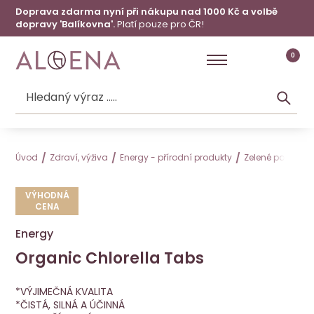
Doprava zdarma nyní při nákupu nad 1000 Kč a volbě
dopravy 'Balíkovna'.
Platí pouze pro ČR!
0
Úvod
Zdraví, výživa
Energy - přírodní produkty
Zelené potravin
VÝHODNÁ
CENA
Energy
Organic Chlorella Tabs
Organic Chlorella Tabs
VÝHODNÁ CENA
Energy
*VÝJIMEČNÁ KVALITA
*ČISTÁ, SILNÁ A ÚČINNÁ