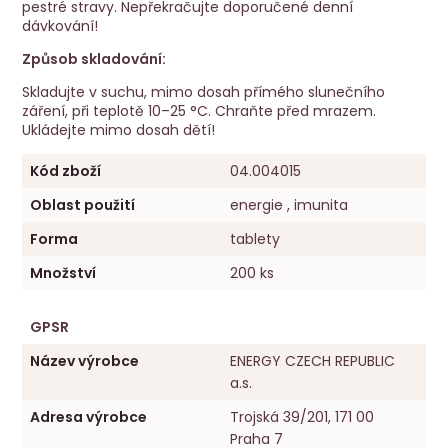
pestré stravy. Nepřekračujte doporučené denní
dávkování!
Způsob skladování:
Skladujte v suchu, mimo dosah přímého slunečního
záření, při teplotě 10–25 °C. Chraňte před mrazem.
Ukládejte mimo dosah dětí!
Kód zboží
04.004015
Oblast použití
energie , imunita
Forma
tablety
Množství
200 ks
GPSR
Název výrobce
ENERGY CZECH REPUBLIC
a.s.
Adresa výrobce
Trojská 39/201, 171 00
Praha 7