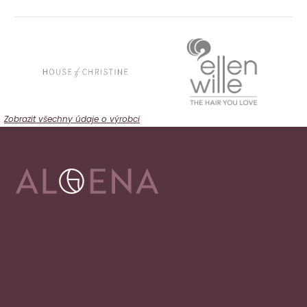
Zobrazit všechny údaje o výrobci
Adresa
Alena Václavíková
specializované centrum nejen pro onkologicky
nemocné
Ostravská 1810/81a