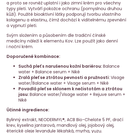
a proto se rovněž uplatní i jako zimní krém pro všechny
typy pleti. Vytváří pokožce ochranu (pomyslnou druhou
kůži). Použité bioaktivní látky podporují tvorbu vlastního
kolagenu a elastinu, čímž dochází k viditelnému zpevnění
a vypnutí pleti.
Svým složením a působením dle tradiční čínské
medicíny náleží k elementu Kov. Lze použít jako denní
i noční krém.
Doporučené kombinace:
Suchá pleť s narušenou kožní bariérou:
Balance
water + Balance serum + Niké
Zralá pleť se ztrátou pevnosti a pružnosti:
Visage
water/Balance water + Visage serum + Niké
Povadlá pleť se sklonem k nečistotám a ztrátou
jasu:
Balance water/Visage water + Rejuve serum +
Niké
Účinné ingredience:
Bylinný extrakt, NEODERMYL®, ACB Bio-Chelate 5 PF, dračí
krev, kyselina jantarová, mandlový olej, jojobový olej,
éterické oleje levandule lékařská, myrha, yuzu.