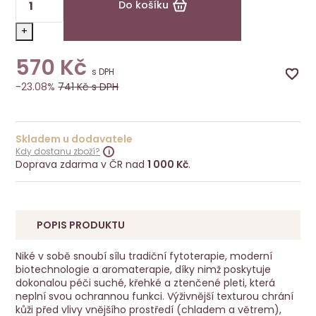
Do košíku
+
570
Kč
s DPH
-23.08%
741
Kč s DPH
Skladem u dodavatele
Kdy dostanu zboží?
Doprava zdarma v ČR nad
1 000 Kč
.
POPIS PRODUKTU
Niké v sobě snoubí sílu tradiční fytoterapie, moderní
biotechnologie a aromaterapie, díky nimž poskytuje
dokonalou péči suché, křehké a ztenčené pleti, která
neplní svou ochrannou funkci. Výživnější texturou chrání
kůži před vlivy vnějšího prostředí (chladem a větrem),