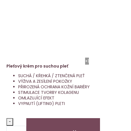
Niké
VÝHODNÁ CENA
Energy
+1
Pleťový krém pro suchou pleť
SUCHÁ / KŘEHKÁ / ZTENČENÁ PLEŤ
VÝŽIVA A ZESÍLENÍ POKOŽKY
PŘIROZENÁ OCHRANA KOŽNÍ BARIÉRY
STIMULACE TVORBY KOLAGENU
OMLAZUJÍCÍ EFEKT
VYPNUTÍ (LIFTING) PLETI
-