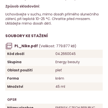
Způsob skladování:
Uchovávejte v suchu, mimo dosah přímého slunečního
záření, při teplotě 10–25 °C. Chraňte před mrazem.
Ukládejte mimo dosah dětí.
SOUBORY KE STAŽENÍ
PL_Nike.pdf
(Velikost: 779.877 kB)
PDF
Kód zboží
04.2660045
Skupina
Energy beauty
Oblast použití
pleť
Forma
krém
Množství
45 ml
GPSR
Název výrobce
ENERGY CZECH REPUBLIC