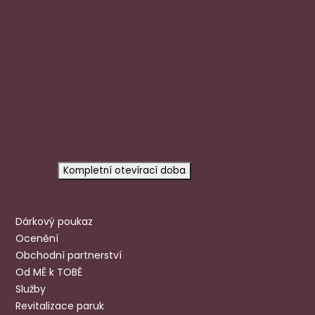
748 01 Hlučín
zobrazit na mapě
Rychlý kontakt
+420 720 602 996
aloena@aloena.cz
Dnes otevřeno:
zavřeno
Kompletní otevírací doba
Užitečné odkazy
Dárkový poukaz
Ocenění
Obchodní partnerství
Od MĚ k TOBĚ
Služby
Revitalizace paruk