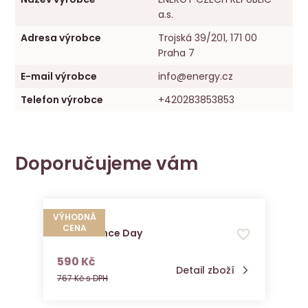
a.s.
Adresa výrobce
Trojská 39/201, 171 00
Praha 7
E-mail výrobce
info@energy.cz
Telefon výrobce
+420283853853
Doporučujeme vám
VÝHODNÁ
CENA
Skin Essence Day
s DPH
590 Kč
Detail zboží
767 Kč s DPH