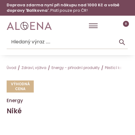
Doprava zdarma nyní při nákupu nad 1000 Kč a volbě
dopravy 'Balíkovna'.
Platí pouze pro ČR!
0
Úvod
Zdraví, výživa
Energy - přírodní produkty
Pěstící kosmeti
VÝHODNÁ
CENA
Energy
Niké