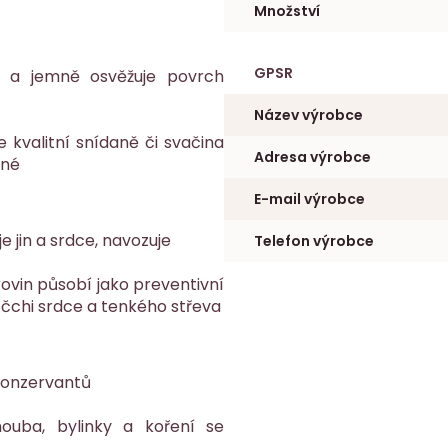
Množství
GPSR
u a jemně osvěžuje povrch
Název výrobce
 kvalitní snídaně či svačina
Adresa výrobce
ené
E-mail výrobce
e jin a srdce, navozuje
Telefon výrobce
rovin působí jako preventivní
 čchi srdce a tenkého střeva
 konzervantů
houba, bylinky a koření se