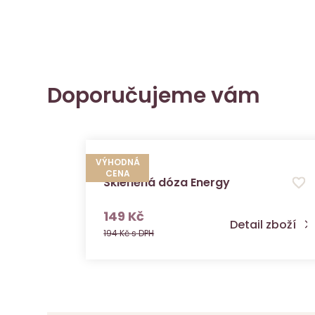
Doporučujeme vám
VÝHODNÁ
CENA
Skleněná dóza Energy
s DPH
149 Kč
Detail zboží
194 Kč s DPH