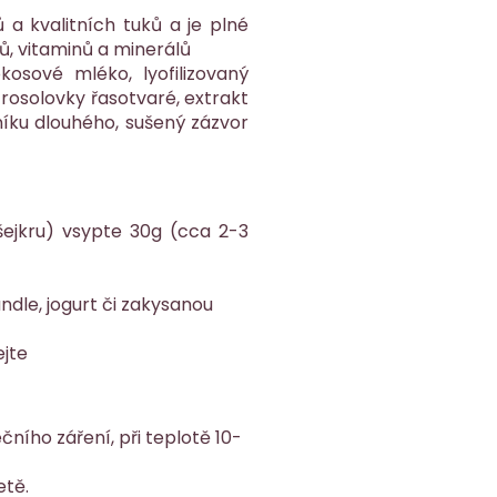
ů a kvalitních tuků a je plné
ů, vitaminů a minerálů
kosové mléko, lyofilizovaný
rosolovky řasotvaré, extrakt
íku dlouhého, sušený zázvor
ejkru) vsypte 30g (cca 2-3
ndle, jogurt či zakysanou
ejte
ího záření, při teplotě 10-
etě.