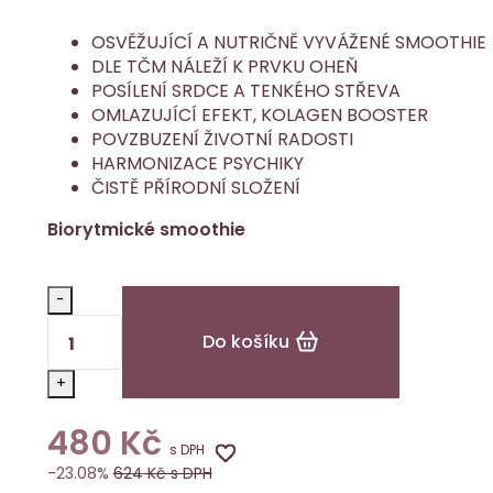
OSVĚŽUJÍCÍ A NUTRIČNĚ VYVÁŽENÉ SMOOTHIE
DLE TČM NÁLEŽÍ K PRVKU OHEŇ
POSÍLENÍ SRDCE A TENKÉHO STŘEVA
OMLAZUJÍCÍ EFEKT, KOLAGEN BOOSTER
POVZBUZENÍ ŽIVOTNÍ RADOSTI
HARMONIZACE PSYCHIKY
ČISTĚ PŘÍRODNÍ SLOŽENÍ
Biorytmické smoothie
-
Do košíku
+
480
Kč
s DPH
-23.08%
624
Kč s DPH