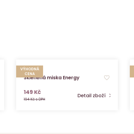
VÝHODNÁ
CENA
Skleněná miska Energy
s DPH
149 Kč
Detail zboží
194 Kč s DPH