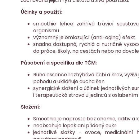
zachována jejich ryzí čistota a živá podstata.
Účinky a použití:
smoothie lehce zahřívá trávicí soustav
organismu
významný je omlazující (anti-aging) efekt
snadno dostupná, rychlá a nutričně vysoce
do práce, školy, na cestách nebo na dovol
Působení a specifika dle TČM:
Runa essence rozhýbává čchi a krev, vyživuj
pohodu a uklidňuje ducha šen
synergické složení a účinek jednotlivých su
i terapeutická strava u jedinců s oslabením
Složení:
Smoothie je naprosto bez chemie, aditiv a
neobsahuje lepek ani přidaný cukr
jednotlivé složky – ovoce, medicinální 