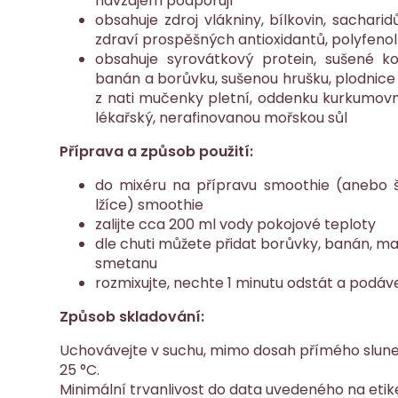
navzájem podporují
obsahuje zdroj vlákniny, bílkovin, sacharid
zdraví prospěšných antioxidantů, polyfenol
obsahuje syrovátkový protein, sušené ko
banán a borůvku, sušenou hrušku, plodnice 
z nati mučenky pletní, oddenku kurkumovn
lékařský, nerafinovanou mořskou sůl
Příprava a způsob použití:
do mixéru na přípravu smoothie (anebo š
lžíce) smoothie
zalijte cca 200 ml vody pokojové teploty
dle chuti můžete přidat borůvky, banán, ma
smetanu
rozmixujte, nechte 1 minutu odstát a podáv
Způsob skladování:
Uchovávejte v suchu, mimo dosah přímého slunečn
25 °C.
Minimální trvanlivost do data uvedeného na etik