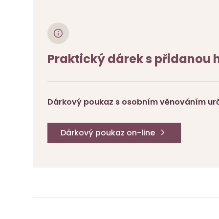
Praktický dárek s přidanou
Dárkový poukaz s osobním věnováním urči
Dárkový poukaz on-line