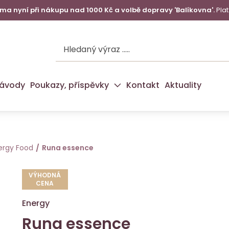
a nyní při nákupu nad 1000 Kč a volbě dopravy 'Balíkovna'.
Plat
ávody
Poukazy, příspěvky
Kontakt
Aktuality
ergy Food
Runa essence
VÝHODNÁ
CENA
Energy
Runa essence