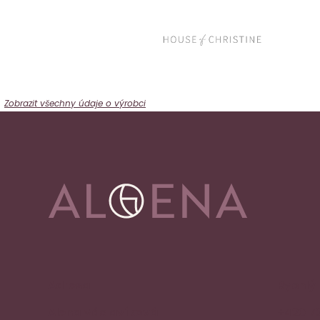
Zobrazit všechny údaje o výrobci
Adresa
Rychlý
Alena Václavíková
+420 7