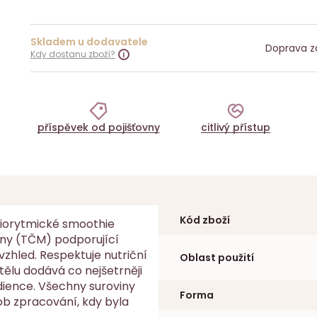
Skladem u dodavatele
Doprava z
Kdy dostanu zboží?
příspěvek od pojišťovny
citlivý přístup
Kód zboží
 biorytmické smoothie
íny (TČM) podporující
vzhled. Respektuje nutriční
Oblast použití
ělu dodává co nejšetrněji
dience. Všechny suroviny
Forma
ob zpracování, kdy byla