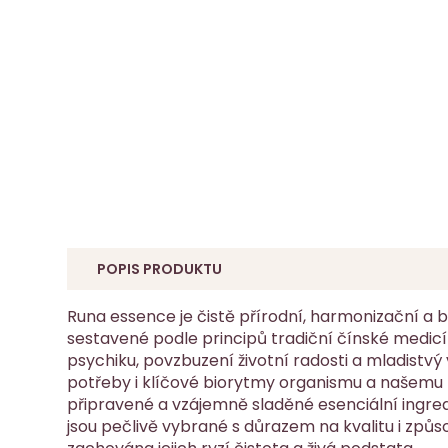
POPIS PRODUKTU
Runa essence je čistě přírodní, harmonizační a
sestavené podle principů tradiční čínské medic
psychiku, povzbuzení životní radosti a mladistvý 
potřeby i klíčové biorytmy organismu a našemu t
připravené a vzájemně sladěné esenciální ingre
jsou pečlivě vybrané s důrazem na kvalitu i způs