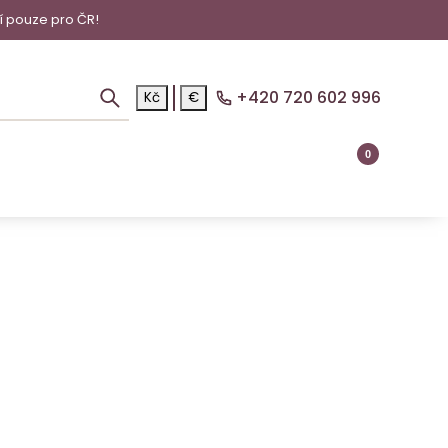
í pouze pro ČR!
+420 720 602 996
Kč
€
0