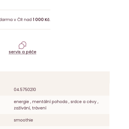
darma v ČR nad
1 000 Kč
.
servis a péče
04.5750210
energie , mentální pohoda , srdce a cévy ,
zažívání, trávení
smoothie