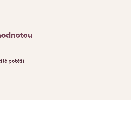
 hodnotou
tě potěší.