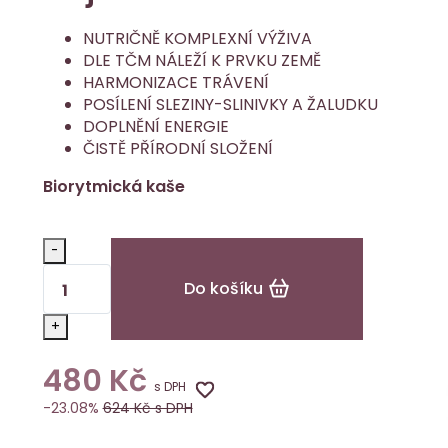
NUTRIČNĚ KOMPLEXNÍ VÝŽIVA
DLE TČM NÁLEŽÍ K PRVKU ZEMĚ
HARMONIZACE TRÁVENÍ
POSÍLENÍ SLEZINY-SLINIVKY A ŽALUDKU
DOPLNĚNÍ ENERGIE
ČISTĚ PŘÍRODNÍ SLOŽENÍ
Biorytmická kaše
-
Do košíku
+
480
Kč
s DPH
-23.08%
624
Kč s DPH