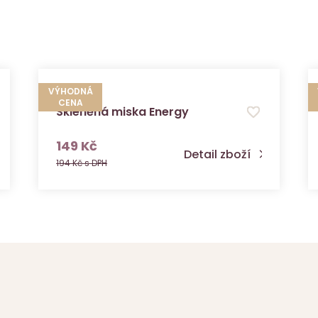
VÝHODNÁ
CENA
Skleněná miska Energy
s DPH
149 Kč
Detail zboží
194 Kč s DPH