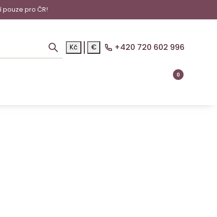
í pouze pro ČR!
+420 720 602 996
Kč
€
0