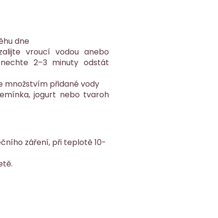
běhu dne
alijte vroucí vodou anebo
 nechte 2–3 minuty odstát
ce množstvím přidané vody
semínka, jogurt nebo tvaroh
ího záření, při teplotě 10-
etě.