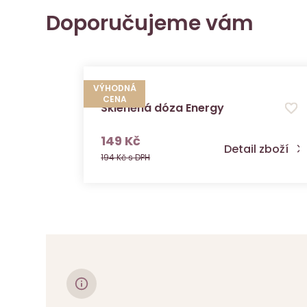
Doporučujeme vám
VÝHODNÁ
CENA
Skleněná dóza Energy
s DPH
149 Kč
Detail zboží
194 Kč s DPH