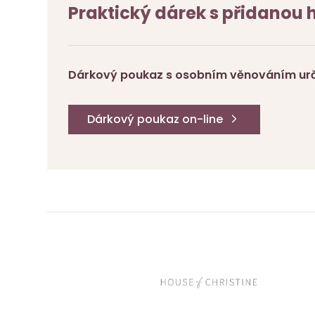
Praktický dárek s přidanou
Dárkový poukaz s osobním věnováním urči
Dárkový poukaz on-line