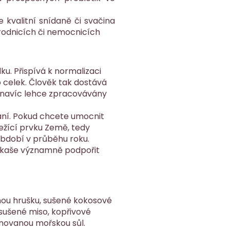
 kvalitní snídaně či svačina
orodnicích či nemocnicích
dku. Přispívá k normalizaci
o celek. Člověk tak dostává
ou navíc lehce zpracovávány
ání. Pokud chcete umocnit
ležící prvku Země, tedy
 období v průběhu roku.
 kaše významně podpořit
nou hrušku, sušené kokosové
 sušené miso, kopřivové
inovanou mořskou sůl.