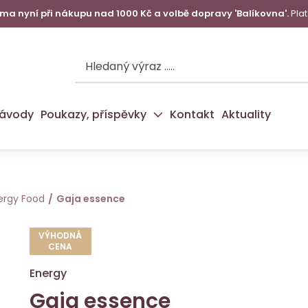
a nyní při nákupu nad 1000 Kč a volbě dopravy 'Balíkovna'.
Plat
ávody
Poukazy, příspěvky
Kontakt
Aktuality
ergy Food
Gaja essence
VÝHODNÁ
CENA
Energy
Gaja essence