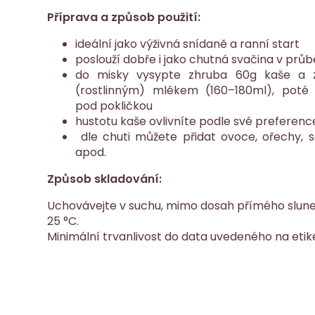
Příprava a způsob použití:
ideální jako výživná snídaně a ranní start
poslouží dobře i jako chutná svačina v prů
do misky vysypte zhruba 60g kaše a z
(rostlinným) mlékem (160–180ml), poté
pod pokličkou
hustotu kaše ovlivníte podle své preferen
dle chuti můžete přidat ovoce, ořechy, 
apod.
Způsob skladování:
Uchovávejte v suchu, mimo dosah přímého slunečn
25 °C.
Minimální trvanlivost do data uvedeného na etik