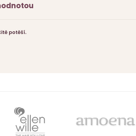
 hodnotou
tě potěší.