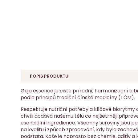
POPIS PRODUKTU
Gaja essence je čistě přírodní, harmonizační a 
podle principů tradiční čínské medicíny (TČM).
Respektuje nutriční potřeby a klíčové biorytmy
chvíli dodává našemu tělu co nejšetrněji připra
esenciální ingredience. Všechny suroviny jsou p
na kvalitu i způsob zpracování, kdy byla zachována
podstata. Kaše je naprosto bez chemie, aditiv a