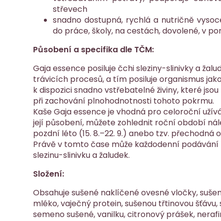
střevech
snadno dostupná, rychlá a nutričně vysoce
do práce, školy, na cestách, dovolené, v p
Působení a specifika dle TČM:
Gaja essence posiluje čchi sleziny-slinivky a žalu
trávicích procesů, a tím posiluje organismus jak
k dispozici snadno vstřebatelné živiny, které js
při zachování plnohodnotnosti tohoto pokrmu.
Kaše Gaja essence je vhodná pro celoroční užív
její působení, můžete zohlednit roční období ná
pozdní léto (15. 8.–22. 9.) anebo tzv. přechodná
Právě v tomto čase může každodenní podávání
slezinu-slinivku a žaludek.
Složení:
Obsahuje sušené naklíčené ovesné vločky, suše
mléko, vaječný protein, sušenou třtinovou šťávu,
semeno sušené, vanilku, citronový prášek, neraf