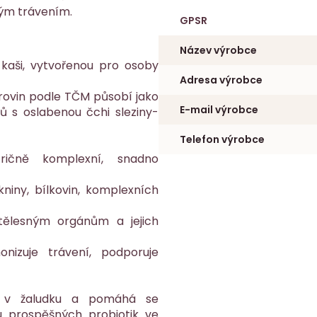
ivým trávením.
GPSR
Název výrobce
kaši, vytvořenou pro osoby
Adresa výrobce
urovin podle TČM působí jako
E-mail výrobce
ců s oslabenou čchi sleziny-
Telefon výrobce
tričně komplexní, snadno
kniny, bílkovin, komplexních
ělesným orgánům a jejich
onizuje trávení, podporuje
áv v žaludku a pomáhá se
 prospěšných probiotik ve