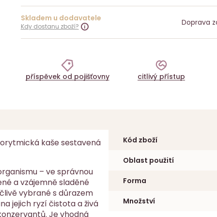
Skladem u dodavatele
Doprava z
Kdy dostanu zboží?
příspěvek od pojišťovny
citlivý přístup
Kód zboží
biorytmická kaše sestavená
Oblast použití
 organismu – ve správnou
Forma
vené a vzájemně sladěné
ečlivě vybrané s důrazem
Množství
 jejich ryzí čistota a živá
 konzervantů. Je vhodná