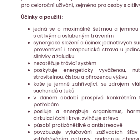
pro celoroční užívání, zejména pro osoby s citl
Účinky a použití:
jedná se o maximálně šetrnou a jemnou 
s citlivým a oslabeným trávením
synergické složení a účinek jednotlivých s
preventivní i terapeutická strava u jedin
slinivky a žaludku
nezatěžuje trávicí systém
poskytuje energeticky vyváženou, nu
stravitelnou, čistou a přirozenou výživu
kaše je jemně zahřívající, se zdrojem vlá
sacharidů a tuků
v daném období prospívá konkrétním t
potřebám
posiluje a energizuje organismus, harm
cirkulaci čchi i krve, zvlhčuje střevo
působí protizánětlivě a antistresově
povzbuzuje vylučování zažívacích šť
vstřebáváním potravy, podporuje obnovu