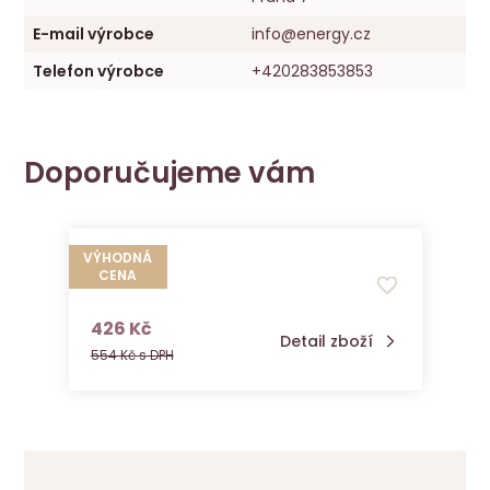
E-mail výrobce
info@energy.cz
Telefon výrobce
+420283853853
Doporučujeme vám
VÝHODNÁ
CENA
Flavocel
s DPH
426 Kč
Detail zboží
554 Kč s DPH