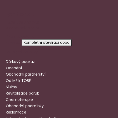
Rychlý kontakt
+420 720 602 996
aloena@aloena.cz
Dnes otevřeno:
zavřeno
Kompletní otevírací doba
Užitečné odkazy
Dárkový poukaz
Ocenění
Obchodní partnerství
Od MĚ k TOBĚ
Služby
Revitalizace paruk
Chemoterapie
Obchodní podmínky
Reklamace