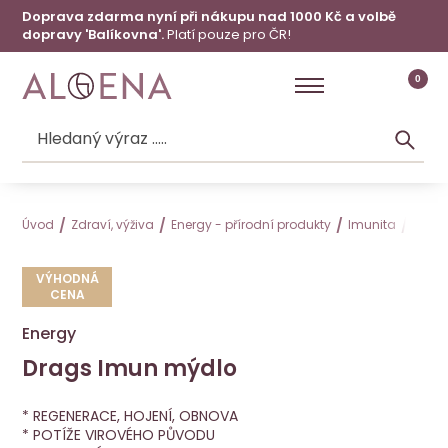
Doprava zdarma nyní při nákupu nad 1000 Kč a volbě
dopravy 'Balíkovna'.
Platí pouze pro ČR!
0
Úvod
Zdraví, výživa
Energy - přírodní produkty
Imunita
Drag
VÝHODNÁ
CENA
Energy
Drags Imun mýdlo
Drags Imun mýdlo
VÝHODNÁ CENA
Energy
* REGENERACE, HOJENÍ, OBNOVA
* POTÍŽE VIROVÉHO PŮVODU