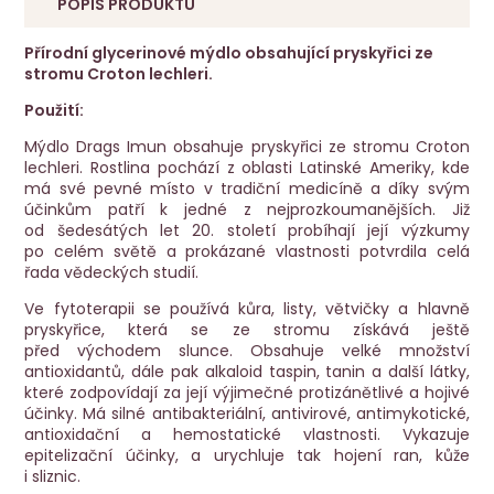
POPIS PRODUKTU
Přírodní glycerinové mýdlo obsahující pryskyřici ze
stromu Croton lechleri.
Použití:
Mýdlo Drags Imun obsahuje pryskyřici ze stromu Croton
lechleri. Rostlina pochází z oblasti Latinské Ameriky, kde
má své pevné místo v tradiční medicíně a díky svým
účinkům patří k jedné z nejprozkoumanějších. Již
od šedesátých let 20. století probíhají její výzkumy
po celém světě a prokázané vlastnosti potvrdila celá
řada vědeckých studií.
Ve fytoterapii se používá kůra, listy, větvičky a hlavně
pryskyřice, která se ze stromu získává ještě
před východem slunce. Obsahuje velké množství
antioxidantů, dále pak alkaloid taspin, tanin a další látky,
které zodpovídají za její výjimečné protizánětlivé a hojivé
účinky. Má silné antibakteriální, antivirové, antimykotické,
antioxidační a hemostatické vlastnosti. Vykazuje
epitelizační účinky, a urychluje tak hojení ran, kůže
i sliznic.