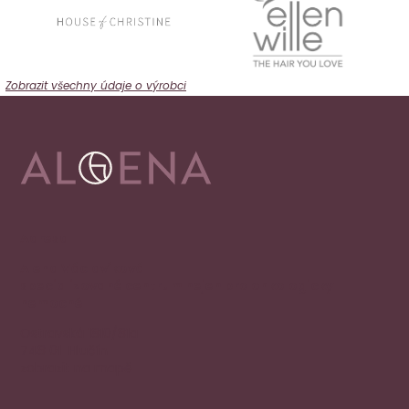
Zobrazit všechny údaje o výrobci
Adresa
Alena Václavíková
specializované centrum nejen pro onkologicky
nemocné
Ostravská 1810/81a
748 01 Hlučín
zobrazit na mapě