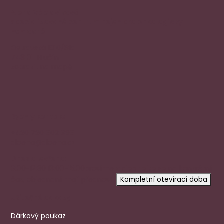
Alena Václavíková
specializované centrum nejen pro onkologicky
nemocné
Ostravská 1810/81a
748 01 Hlučín
zobrazit na mapě
Rychlý kontakt
+420 720 602 996
aloena@aloena.cz
Dnes otevřeno:
9:00-12:30 13:00-15:00
prosíme
objednejte se
na konkrétní
čas, objednaní mají přednost.
Kompletní otevírací doba
Užitečné odkazy
Dárkový poukaz