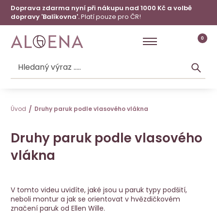
Doprava zdarma nyní při nákupu nad 1000 Kč a volbě
dopravy 'Balíkovna'.
Platí pouze pro ČR!
0
Úvod
Druhy paruk podle vlasového vlákna
Druhy paruk podle vlasového
vlákna
V tomto videu uvidíte, jaké jsou u paruk typy podšití,
neboli montur a jak se orientovat v hvězdičkovém
značení paruk od Ellen Wille.