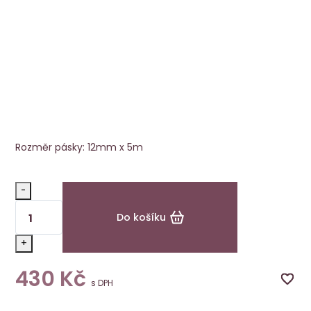
Fixační páska Tape Roll 12mm x 5m
Ellen Wille
Rozměr pásky: 12mm x 5m
-
Do košíku
+
430
Kč
s DPH