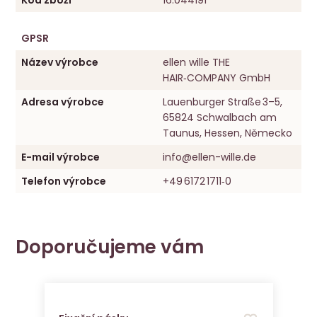
Kód zboží
16.044191
GPSR
Název výrobce
ellen wille THE
HAIR‑COMPANY GmbH
Adresa výrobce
Lauenburger Straße 3–5,
65824 Schwalbach am
Taunus, Hessen, Německo
E-mail výrobce
info@ellen-wille.de
Telefon výrobce
+49 6172 1711‑0
Doporučujeme vám