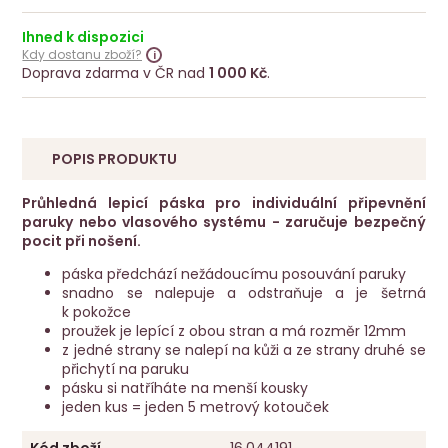
Ihned k dispozici
Kdy dostanu zboží?
Doprava zdarma v ČR nad
1 000 Kč
.
POPIS PRODUKTU
Průhledná lepicí páska pro individuální připevnění
paruky nebo vlasového systému - zaručuje bezpečný
pocit při nošení.
páska předchází nežádoucímu posouvání paruky
snadno se nalepuje a odstraňuje a je šetrná
k pokožce
proužek je lepící z obou stran a má rozměr 12mm
z jedné strany se nalepí na kůži a ze strany druhé se
přichytí na paruku
pásku si natříháte na menší kousky
jeden kus = jeden 5 metrový kotouček