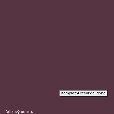
Alena Václavíková
specializované centrum nejen pro onkologicky
nemocné
Ostravská 1810/81a
748 01 Hlučín
zobrazit na mapě
Rychlý kontakt
+420 720 602 996
aloena@aloena.cz
Dnes otevřeno:
9:00-12:30 13:00-15:00
prosíme
objednejte se
na konkrétní
čas, objednaní mají přednost.
Kompletní otevírací doba
Užitečné odkazy
Dárkový poukaz