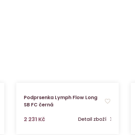
Podprsenka Lymph Flow Long
SB FC černá
s DPH
2 231 Kč
Detail zboží