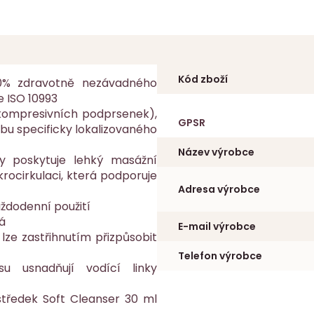
Kód zboží
00% zdravotně nezávadného
e ISO 10993
 (kompresivních podprsenek),
GPSR
čbu specificky lokalizovaného
Název výrobce
y poskytuje lehký masážní
ikrocirkulaci, která podporuje
Adresa výrobce
ždodenní použití
á
E-mail výrobce
lze zastřihnutím přizpůsobit
Telefon výrobce
su usnadňují vodící linky
ostředek Soft Cleanser 30 ml