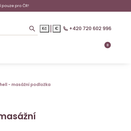
í pouze pro ČR!
+420 720 602 996
Kč
€
0
hell - masážní podložka
 masážní