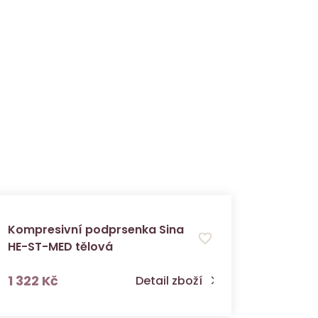
Kompresivní podprsenka Sina
Kompre
HE-ST-MED tělová
Pamela
s DPH
1 322 Kč
1 322 
Detail zboží