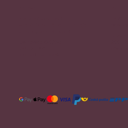
Adresa
Rychlý
Alena Václavíková
+420 7
specializované centrum nejen pro
aloena
onkologicky nemocné
Dnes o
Ostravská 1810/81a
9:00-12
748 01 Hlučín
přednos
zobrazit na mapě