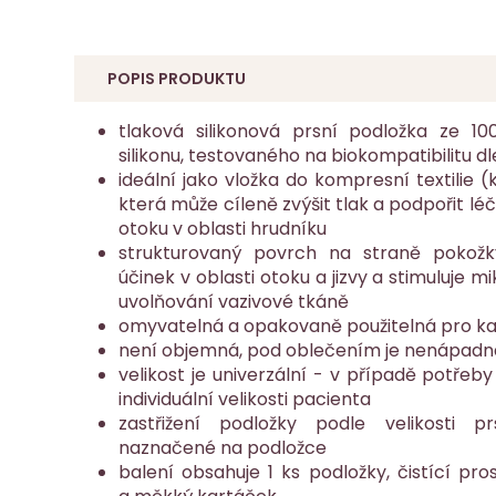
POPIS PRODUKTU
tlaková silikonová prsní podložka ze 1
silikonu, testovaného na biokompatibilitu dl
ideální jako vložka do kompresní textilie
která může cíleně zvýšit tlak a podpořit lé
otoku v oblasti hrudníku
strukturovaný povrch na straně pokožk
účinek v oblasti otoku a jizvy a stimuluje m
uvolňování vazivové tkáně
omyvatelná a opakovaně použitelná pro ka
není objemná, pod oblečením je nenápadn
velikost je univerzální -
v případě potřeby 
individuální velikosti pacienta
zastřižení podložky podle velikosti pr
naznačené na podložce
balení obsahuje 1 ks podložky, čistící pr