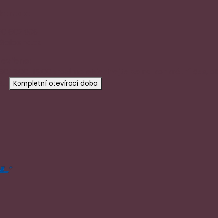
 kontakt
20 602 996
@aloena.cz
tevřeno:
:30 13:00-15:00
prosíme
objednejte se
na konkrétní čas, o
t.
Kompletní otevírací doba