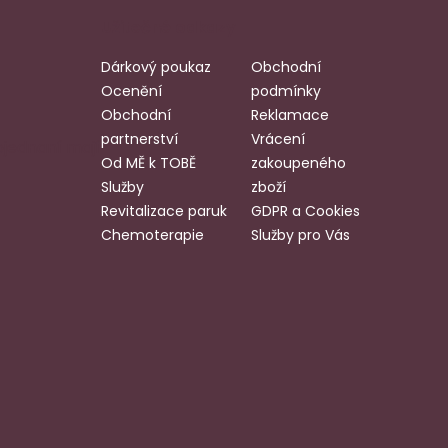
Užitečné odkazy
Dárkový poukaz
Obchodní
Ocenění
podmínky
Obchodní
Reklamace
partnerství
Vrácení
bjednaní mají
Od MĚ k TOBĚ
zakoupeného
Služby
zboží
Revitalizace paruk
GDPR a Cookies
Chemoterapie
Služby pro Vás