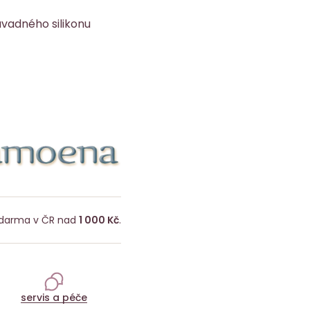
ávadného silikonu
darma v ČR nad
1 000 Kč
.
servis a péče