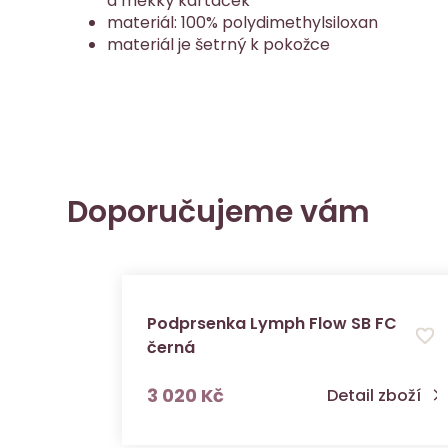
a měkký kartáček
materiál: 100% polydimethylsiloxan
materiál je šetrný k pokožce
Doporučujeme vám
Podprsenka Lymph Flow SB FC
černá
s DPH
3 020 Kč
Detail zboží