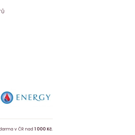
TŮ
darma v ČR nad
1 000 Kč
.