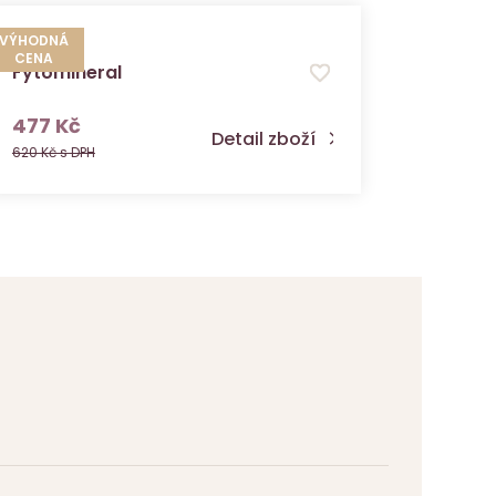
VÝHODNÁ
VÝHODNÁ
CENA
CENA
Fytomineral
Flavoc
s DPH
477 Kč
426 K
Detail zboží
620 Kč s DPH
554 Kč s 