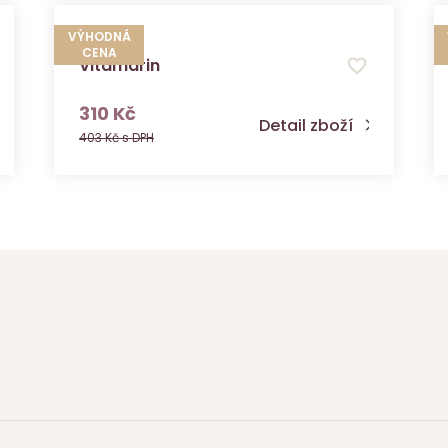
VÝHODNÁ
CENA
Vitamarin
s DPH
310 Kč
Detail zboží
403 Kč s DPH