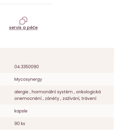
servis a péče
04.3350090
Mycosynergy
alergie , hormonální systém , onkologická
onemocnění , záněty , zažívání, trávení
kapsle
90 ks