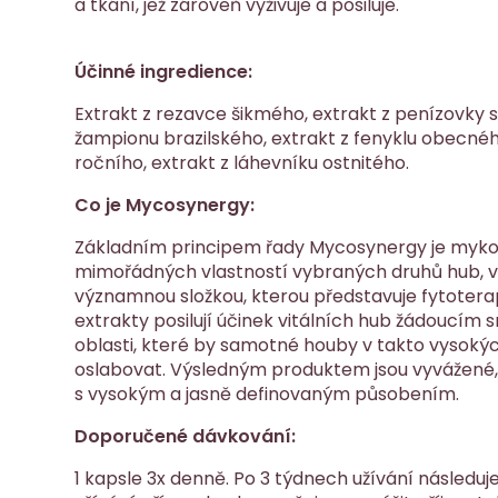
a tkání, jež zároveň vyživuje a posiluje.
Účinné ingredience:
Extrakt z rezavce šikmého, extrakt z penízovky
žampionu brazilského, extrakt z fenyklu obecnéh
ročního, extrakt z láhevníku ostnitého.
Co je Mycosynergy:
Základním principem řady Mycosynergy je mykote
mimořádných vlastností vybraných druhů hub, v
významnou složkou, kterou představuje fytoterap
extrakty posilují účinek vitálních hub žádoucím
oblasti, které by samotné houby v takto vysok
oslabovat. Výsledným produktem jsou vyvážené,
s vysokým a jasně definovaným působením.
Doporučené dávkování:
1 kapsle 3x denně. Po 3 týdnech užívání následu