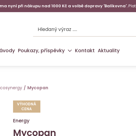
a nyní při nákupu nad 1000 Kč a volbě dopravy 'Balíkovna'.
Plat
ávody
Poukazy, příspěvky
Kontakt
Aktuality
cosynergy
Mycopan
VÝHODNÁ
CENA
Energy
Mycopan