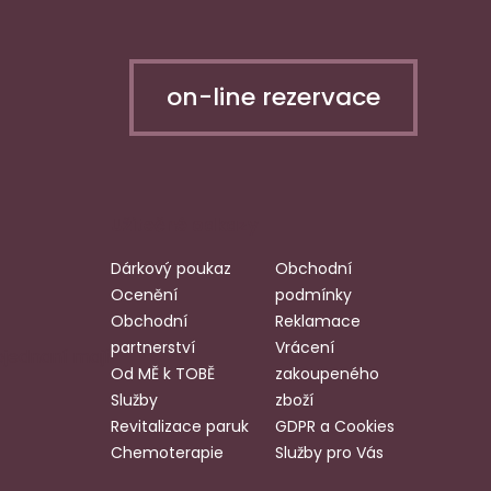
on-line rezervace
Užitečné odkazy
Dárkový poukaz
Obchodní
Ocenění
podmínky
Obchodní
Reklamace
partnerství
Vrácení
bjednaní mají
Od MĚ k TOBĚ
zakoupeného
Služby
zboží
Revitalizace paruk
GDPR a Cookies
Chemoterapie
Služby pro Vás