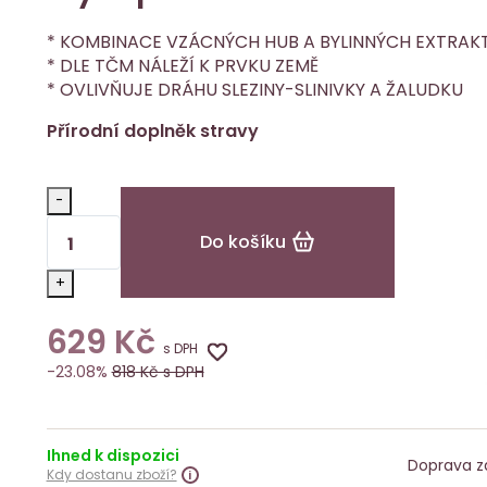
* KOMBINACE VZÁCNÝCH HUB A BYLINNÝCH EXTRAK
* DLE TČM NÁLEŽÍ K PRVKU ZEMĚ
* OVLIVŇUJE DRÁHU SLEZINY-SLINIVKY A ŽALUDKU
Přírodní doplněk stravy
-
Do košíku
+
629
Kč
s DPH
-23.08%
818
Kč s DPH
Ihned k dispozici
Doprava z
Kdy dostanu zboží?