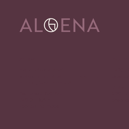
Adresa
Rychlý
Alena Václavíková
+420 7
specializované centrum nejen pro
aloena
onkologicky nemocné
Dnes o
Ostravská 1810/81a
9:00-12
748 01 Hlučín
přednos
zobrazit na mapě