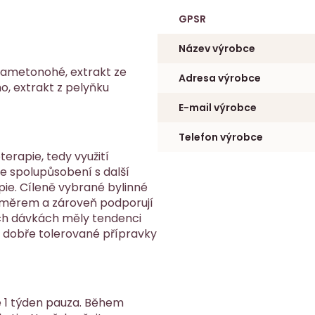
GPSR
Název výrobce
 sametonohé, extrakt ze
Adresa výrobce
o, extrakt z pelyňku
E-mail výrobce
Telefon výrobce
rapie, tedy využití
e spolupůsobení s další
ie. Cíleně vybrané bylinné
 směrem a zároveň podporují
ých dávkách měly tendenci
 dobře tolerované přípravky
je 1 týden pauza. Během