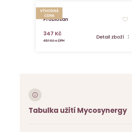
VÝHODNÁ
CENA
Probiosan
s DPH
347 Kč
Detail zboží
451 Kč s DPH
Tabulka užití Mycosynergy