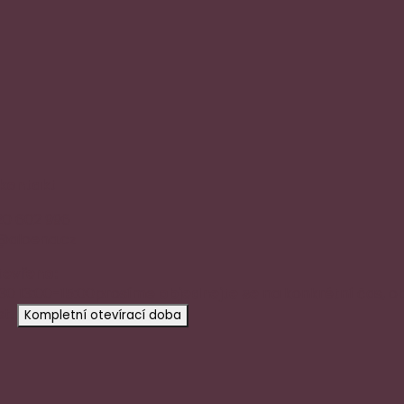
 kontakt
20 602 996
@aloena.cz
tevřeno:
:30 13:00-15:00
prosíme
objednejte se
na konkrétní čas, o
t.
Kompletní otevírací doba