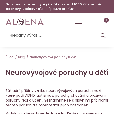
Doprava zdarma nyní při nákupu nad 1000 Kč a volbě
dopravy 'Balíkovna'.
Platí pouze pro ČR!
0
Úvod
Blog
Neurovývojové poruchy u dětí
Neurovývojové poruchy u dětí
Základní příčiny vzniku neurovývojových poruch, mezi
které patří ADHD, autismus, poruchy chování a prožívání,
poruchy řeči a učení. Seznámíme se s hlavními příčinami
těchto poruch a s možnostmi jejich odstranění.
Vzdělávácí besedu vede
Jaroslav Dušek
v konverzaci