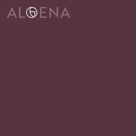
Adresa
Alena Václavíková
specializované centrum nejen pro onkologicky
nemocné
Ostravská 1810/81a
748 01 Hlučín
zobrazit na mapě
Rychlý kontakt
+420 720 602 996
aloena@aloena.cz
Dnes otevřeno: