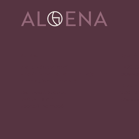
Adresa
Rychlý
Alena Václavíková
+420 7
specializované centrum nejen pro
aloena
onkologicky nemocné
Dnes o
Ostravská 1810/81a
9:00-12
748 01 Hlučín
přednos
zobrazit na mapě