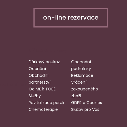
on-line rezervace
Užitečné odkazy
Dárkový poukaz
Obchodní
Ocenění
podmínky
Obchodní
Reklamace
partnerství
Vrácení
bjednaní mají
Od MĚ k TOBĚ
zakoupeného
Služby
zboží
Revitalizace paruk
GDPR a Cookies
Chemoterapie
Služby pro Vás