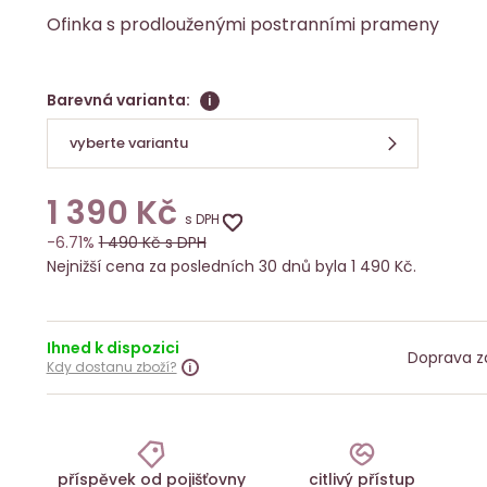
Ofinka s prodlouženými postranními prameny
Barevná varianta:
i
vyberte variantu
1 390
Kč
s DPH
-6.71%
1 490
Kč s DPH
Nejnižší cena za posledních 30 dnů byla 1 490 Kč.
Ihned k dispozici
Doprava z
Kdy dostanu zboží?
příspěvek od pojišťovny
citlivý přístup