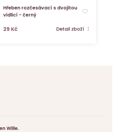
Hřeben rozčesávací s dvojitou
Lak na 
vidlicí - černý
s DPH
29 Kč
299 K
Detail zboží
n Wille.