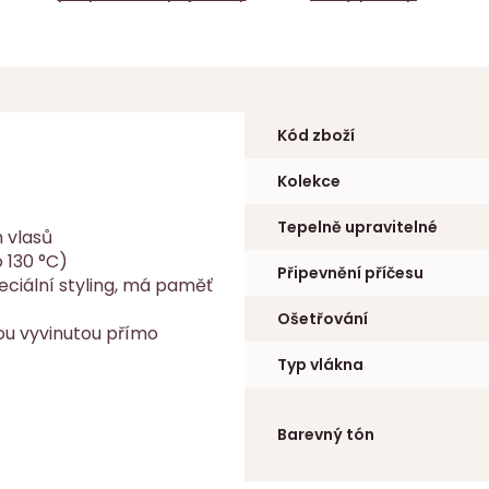
Kód zboží
Kolekce
Tepelně upravitelné
 vlasů
o 130 °C)
Připevnění příčesu
eciální styling, má paměť
Ošetřování
ou vyvinutou přímo
Typ vlákna
Barevný tón