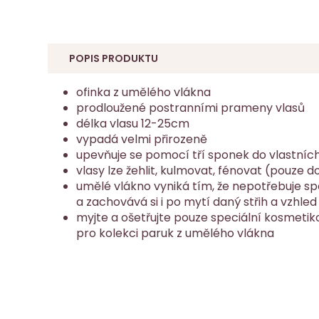
POPIS PRODUKTU
ofinka z umělého vlákna
prodloužené postranními prameny vlasů
délka vlasu 12-25cm
vypadá velmi přirozeně
upevňuje se pomocí tří sponek do vlastních
vlasy lze žehlit, kulmovat, fénovat (pouze d
umělé vlákno vyniká tím, že nepotřebuje sp
a zachovává si i po mytí daný střih a vzhled
myjte a ošetřujte pouze speciální kosmetik
pro kolekci paruk z umělého vlákna