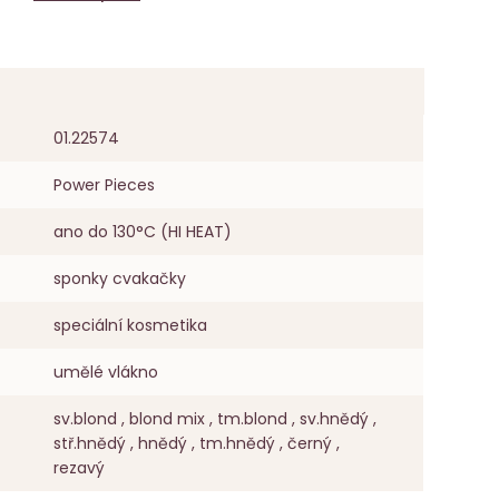
01.22574
Power Pieces
ano do 130°C (HI HEAT)
sponky cvakačky
speciální kosmetika
umělé vlákno
sv.blond , blond mix , tm.blond , sv.hnědý ,
stř.hnědý , hnědý , tm.hnědý , černý ,
rezavý