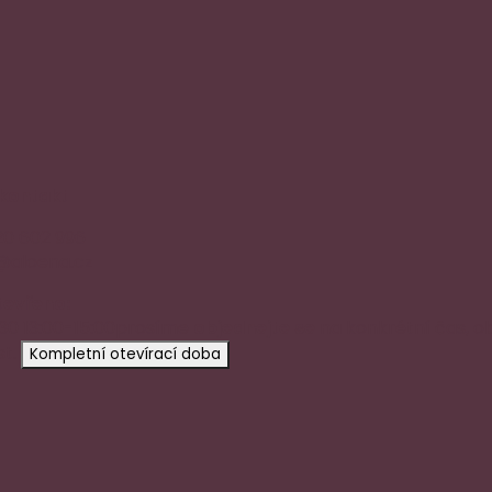
 kontakt
20 602 996
@aloena.cz
tevřeno:
:30 13:00-15:00
prosíme
objednejte se
na konkrétní čas, o
t.
Kompletní otevírací doba