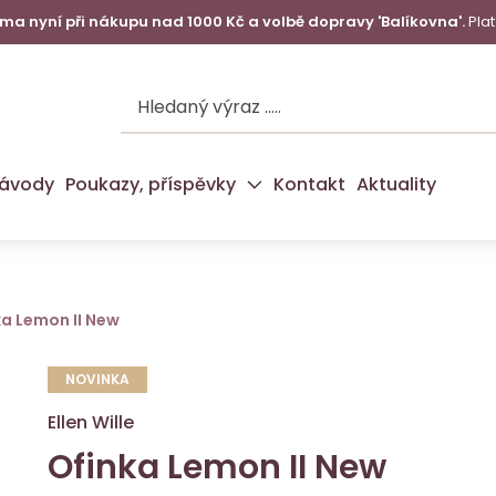
a nyní při nákupu nad 1000 Kč a volbě dopravy 'Balíkovna'.
Plat
ávody
Poukazy, příspěvky
Kontakt
Aktuality
ka Lemon II New
NOVINKA
Ellen Wille
Ofinka Lemon II New