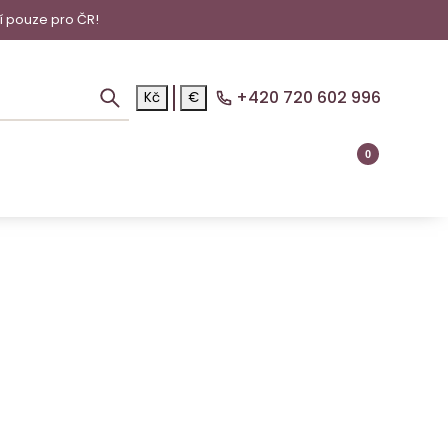
í pouze pro ČR!
+420 720 602 996
Kč
€
0