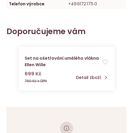
Telefon výrobce
+49 6172 1711‑0
Doporučujeme vám
Set na ošetřování umělého vlákna
Ellen Wille
s DPH
699 Kč
Detail zboží
769 Kč s DPH