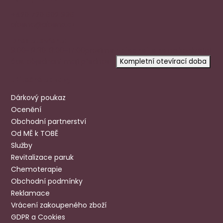
+420 720 602 996
aloena@aloena.cz
Dnes otevřeno:
9:00-12:30 13:00-17:00
prosíme
objednejte se
na konkrétní
čas, objednaní mají přednost.
Kompletní otevírací doba
Užitečné odkazy
Dárkový poukaz
Ocenění
Obchodní partnerství
Od MĚ k TOBĚ
Služby
Revitalizace paruk
Chemoterapie
Obchodní podmínky
Reklamace
Vrácení zakoupeného zboží
GDPR a Cookies