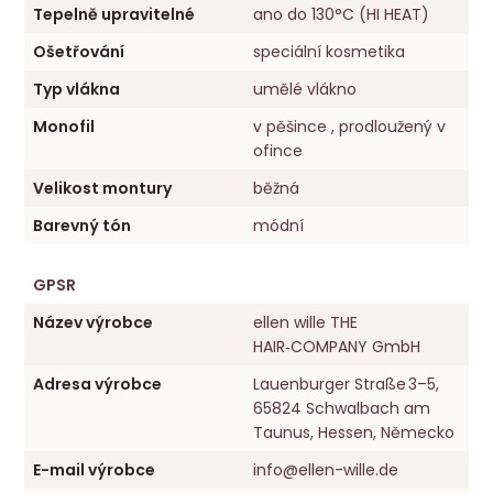
Tepelně upravitelné
ano do 130°C (HI HEAT)
Ošetřování
speciální kosmetika
Typ vlákna
umělé vlákno
Monofil
v pěšince , prodloužený v
ofince
Velikost montury
běžná
Barevný tón
módní
GPSR
Název výrobce
ellen wille THE
HAIR‑COMPANY GmbH
Adresa výrobce
Lauenburger Straße 3–5,
65824 Schwalbach am
Taunus, Hessen, Německo
E-mail výrobce
info@ellen-wille.de