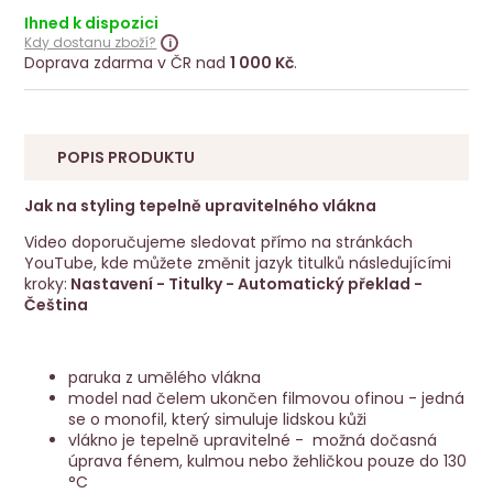
Ihned k dispozici
Kdy dostanu zboží?
Doprava zdarma v ČR nad
1 000 Kč
.
POPIS PRODUKTU
Jak na styling tepelně upravitelného vlákna
Video doporučujeme sledovat přímo na stránkách
YouTube, kde můžete změnit jazyk titulků následujícími
kroky:
Nastavení - Titulky - Automatický překlad -
Čeština
Play
paruka z umělého vlákna
model nad čelem ukončen filmovou ofinou - jedná
se o monofil, který simuluje lidskou kůži
vlákno je tepelně upravitelné - možná dočasná
úprava fénem, kulmou nebo žehličkou pouze do 130
°C