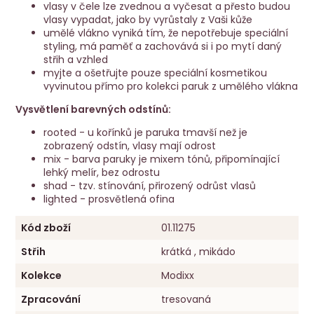
vlasy v čele lze zvednou a vyčesat a přesto budou
vlasy vypadat, jako by vyrůstaly z Vaši kůže
umělé vlákno vyniká tím, že nepotřebuje speciální
styling, má paměť a zachovává si i po mytí daný
střih a vzhled
myjte a ošetřujte pouze speciální kosmetikou
vyvinutou přímo pro kolekci paruk z umělého vlákna
Vysvětlení barevných odstínů:
rooted - u kořínků je paruka tmavší než je
zobrazený odstín, vlasy mají odrost
mix - barva paruky je mixem tónů, připomínající
lehký melír, bez odrostu
shad - tzv. stínování, přirozený odrůst vlasů
lighted - prosvětlená ofina
Kód zboží
01.11275
Střih
krátká , mikádo
Kolekce
Modixx
Zpracování
tresovaná