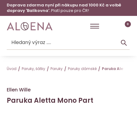
Doprava zdarma nyní při nákupu nad 1000 Kč a volbě
dopravy 'Balíkovna'.
Platí pouze pro ČR!
0
Úvod
Paruky, šátky
Paruky
Paruky dámské
Paruka Aletta Mo
Ellen Wille
Paruka Aletta Mono Part