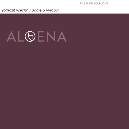
Zobrazit všechny údaje o výrobci
Adresa
Alena Václavíková
specializované centrum nejen pro onkologicky
nemocné
Ostravská 1810/81a
748 01 Hlučín
zobrazit na mapě
Rychlý kontakt