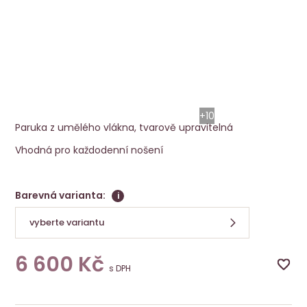
Paruka Aletta Mono Part
Ellen Wille
+10
Paruka z umělého vlákna, tvarově upravitelná
Vhodná pro každodenní nošení
Barevná varianta:
i
vyberte variantu
6 600
Kč
s DPH