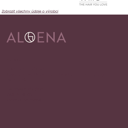
Zobrazit všechny údaje o výrobci
Adresa
Alena Václavíková
specializované centrum nejen pro onkologicky
nemocné
Ostravská 1810/81a
748 01 Hlučín
zobrazit na mapě