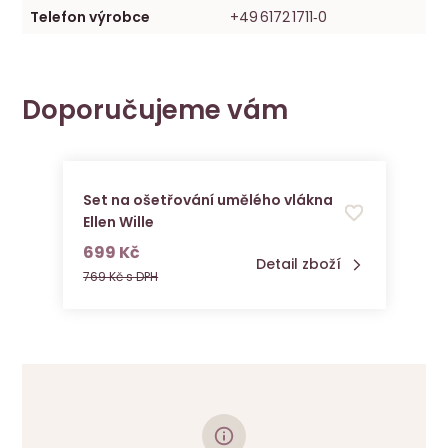
Telefon výrobce
+49 6172 1711‑0
Doporučujeme vám
Set na ošetřování umělého vlákna
Ellen Wille
s DPH
699 Kč
Detail zboží
769 Kč s DPH