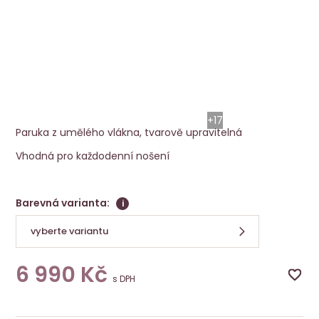
Paruka Avenue Soft
Ellen Wille
+17
Paruka z umělého vlákna, tvarově upravitelná
Vhodná pro každodenní nošení
Barevná varianta:
i
vyberte variantu
6 990
Kč
s DPH