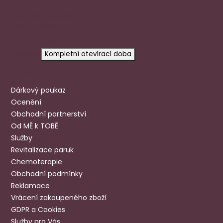
Rychlý kontakt
+420 720 602 996
aloena@aloena.cz
Dnes otevřeno:
zavřeno
Kompletní otevírací doba
Užitečné odkazy
Dárkový poukaz
Ocenění
Obchodní partnerství
Od MĚ k TOBĚ
Služby
Revitalizace paruk
Chemoterapie
Obchodní podmínky
Reklamace
Vrácení zakoupeného zboží
GDPR a Cookies
Služby pro Vás