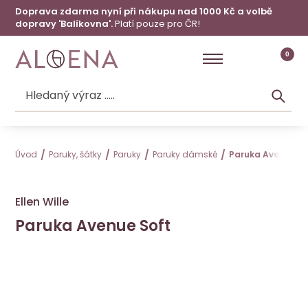
Doprava zdarma nyní při nákupu nad 1000 Kč a volbě
dopravy 'Balíkovna'.
Platí pouze pro ČR!
0
Úvod
Paruky, šátky
Paruky
Paruky dámské
Paruka Avenue So
Ellen Wille
Paruka Avenue Soft