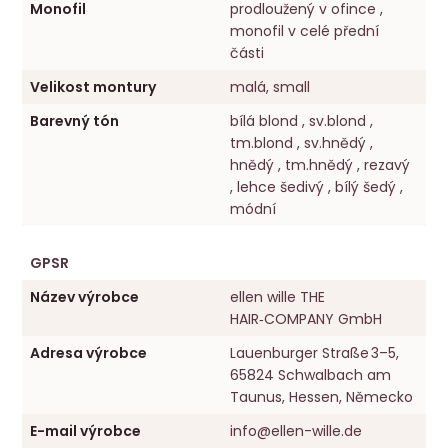
Monofil
prodloužený v ofince ,
monofil v celé přední
části
Velikost montury
malá, small
Barevný tón
bílá blond , sv.blond ,
tm.blond , sv.hnědý ,
hnědý , tm.hnědý , rezavý
, lehce šedivý , bílý šedý ,
módní
GPSR
Název výrobce
ellen wille THE
HAIR‑COMPANY GmbH
Adresa výrobce
Lauenburger Straße 3–5,
65824 Schwalbach am
Taunus, Hessen, Německo
E-mail výrobce
info@ellen-wille.de