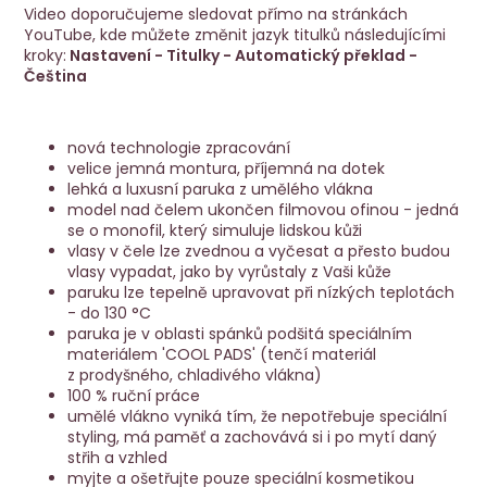
Video doporučujeme sledovat přímo na stránkách
YouTube, kde můžete změnit jazyk titulků následujícími
kroky:
Nastavení - Titulky - Automatický překlad -
Čeština
Play
nová technologie zpracování
velice jemná montura, příjemná na dotek
lehká a luxusní paruka z umělého vlákna
model nad čelem ukončen filmovou ofinou - jedná
se o monofil, který simuluje lidskou kůži
vlasy v čele lze zvednou a vyčesat a přesto budou
vlasy vypadat, jako by vyrůstaly z Vaši kůže
paruku lze tepelně upravovat při nízkých teplotách
- do 130 °C
paruka je v oblasti spánků podšitá speciálním
materiálem 'COOL PADS' (tenčí materiál
z prodyšného, chladivého vlákna)
100 % ruční práce
umělé vlákno vyniká tím, že nepotřebuje speciální
styling, má paměť a zachovává si i po mytí daný
střih a vzhled
myjte a ošetřujte pouze speciální kosmetikou