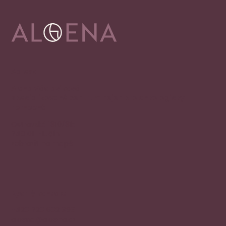
Adresa
Alena Václavíková
specializované centrum nejen pro onkologicky
nemocné
Ostravská 1810/81a
748 01 Hlučín
zobrazit na mapě
Rychlý kontakt
+420 720 602 996
aloena@aloena.cz