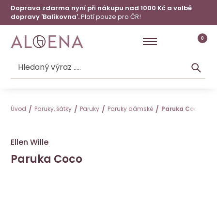
Doprava zdarma nyní při nákupu nad 1000 Kč a volbě
dopravy 'Balíkovna'.
Platí pouze pro ČR!
0
Úvod
Paruky, šátky
Paruky
Paruky dámské
Paruka Coco**+
Ellen Wille
Paruka Coco