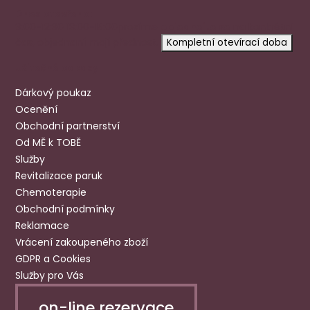
Dnes otevřeno:
9:00-12:30 13:00-15:00
prosíme
objednejte se
na konkrétní
čas, objednaní mají přednost.
Kompletní otevírací doba
Užitečné odkazy
Dárkový poukaz
Ocenění
Obchodní partnerství
Od MĚ k TOBĚ
Služby
Revitalizace paruk
Chemoterapie
Obchodní podmínky
Reklamace
Vrácení zakoupeného zboží
GDPR a Cookies
Služby pro Vás
on-line rezervace