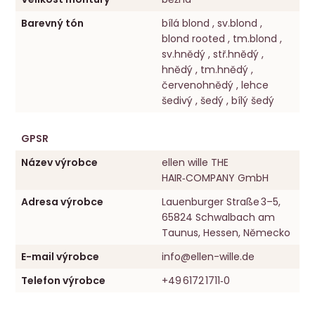
Barevný tón
bílá blond , sv.blond ,
blond rooted , tm.blond ,
sv.hnědý , stř.hnědý ,
hnědý , tm.hnědý ,
červenohnědý , lehce
šedivý , šedý , bílý šedý
GPSR
Název výrobce
ellen wille THE
HAIR‑COMPANY GmbH
Adresa výrobce
Lauenburger Straße 3–5,
65824 Schwalbach am
Taunus, Hessen, Německo
E-mail výrobce
info@ellen-wille.de
Telefon výrobce
+49 6172 1711‑0