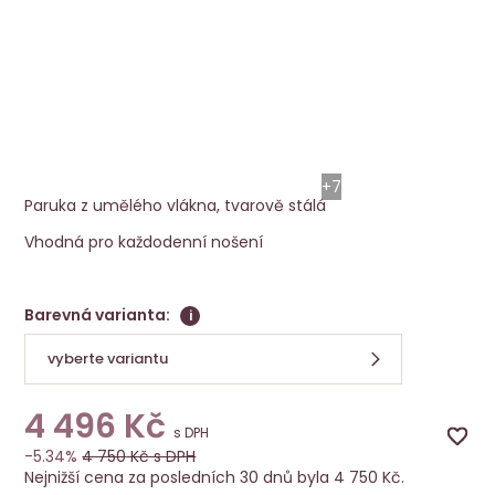
Paruka Coco
Ellen Wille
+7
Paruka z umělého vlákna, tvarově stálá
Vhodná pro každodenní nošení
Barevná varianta:
i
vyberte variantu
4 496
Kč
s DPH
-5.34%
4 750
Kč s DPH
Nejnižší cena za posledních 30 dnů byla 4 750 Kč.