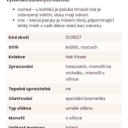
Vysvětlení barevných odstínů:
rooted - u kořínků je paruka tmavší než je
zobrazený odstín, vlasy mají odrost
mix - barva paruky je mixem tónů, připomínající
lehký melír v celé délce vlasů bez odrostu
Kód zboží
01.01027
Střih
krátká , rozcuch
Kolekce
Hair Power
Zpracování
tresovaná , monofil na
vrcholku , monofil v
ofince
Tepelně upravitelné
ne
Ošetřování
speciální kosmetika
Typ vlákna
umělé vlákno
Monofil
v ofince
Velikost montury
běžná