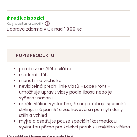
Ihned k dispozici
Kdy dostanu zboží?
Doprava zdarma v ČR nad
1 000 Kč
.
POPIS PRODUKTU
paruka z umělého vlákna
moderní střih
monofil na vrcholku
neviditelná přední linie vlasů - Lace Front -
umožňuje upravit vlasy podle libosti nebo je
vyčesat nahoru
umělé vlákno vyniká tím, že nepotřebuje speciální
styling, má paměť a zachovává si i po mytí daný
střih a vzhled
myjte a ošetřujte pouze speciální kosmetikou
vyvinutou přímo pro kolekci paruk z umělého vlákna