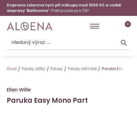
Doprava zdarma nyní při nákupu nad 1000 Kč a volbě
dopravy 'Balíkovna'.
Platí pouze pro ČR!
0
Úvod
Paruky, šátky
Paruky
Paruky dámské
Paruka Easy Mono
Ellen Wille
Paruka Easy Mono Part