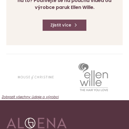
na to? Podívejte se na poučná videa od
výrobce paruk Ellen Wille.
Zjistit více
Zobrazit všechny údaje o výrobci