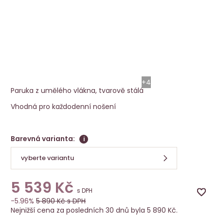
Paruka Easy Mono Part
Ellen Wille
+4
Paruka z umělého vlákna, tvarově stálá
Vhodná pro každodenní nošení
Barevná varianta:
i
vyberte variantu
5 539
Kč
s DPH
-5.96%
5 890
Kč s DPH
Nejnižší cena za posledních 30 dnů byla 5 890 Kč.