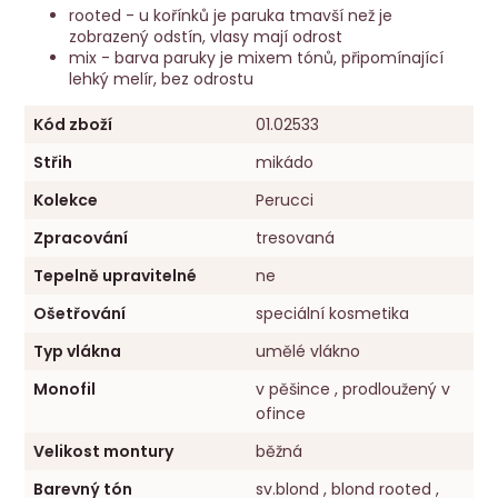
rooted - u kořínků je paruka tmavší než je
zobrazený odstín, vlasy mají odrost
mix - barva paruky je mixem tónů, připomínající
lehký melír, bez odrostu
Kód zboží
01.02533
Střih
mikádo
Kolekce
Perucci
Zpracování
tresovaná
Tepelně upravitelné
ne
Ošetřování
speciální kosmetika
Typ vlákna
umělé vlákno
Monofil
v pěšince , prodloužený v
ofince
Velikost montury
běžná
Barevný tón
sv.blond , blond rooted ,