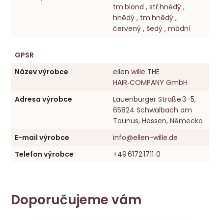
tm.blond , stř.hnědý ,
hnědý , tm.hnědý ,
červený , šedý , módní
GPSR
Název výrobce
ellen wille THE
HAIR‑COMPANY GmbH
Adresa výrobce
Lauenburger Straße 3–5,
65824 Schwalbach am
Taunus, Hessen, Německo
E-mail výrobce
info@ellen-wille.de
Telefon výrobce
+49 6172 1711‑0
Doporučujeme vám