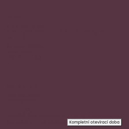
Adresa
Alena Václavíková
specializované centrum nejen pro onkologicky
nemocné
Ostravská 1810/81a
748 01 Hlučín
zobrazit na mapě
Rychlý kontakt
+420 720 602 996
aloena@aloena.cz
Dnes otevřeno:
9:00-12:30 13:00-15:00
prosíme
objednejte se
na konkrétní
čas, objednaní mají přednost.
Kompletní otevírací doba