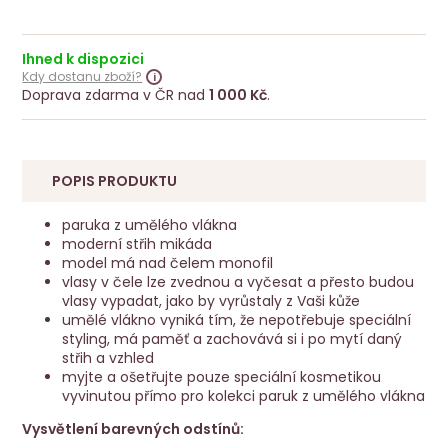
Ihned k dispozici
Kdy dostanu zboží?
Doprava zdarma v ČR nad
1 000 Kč
.
POPIS PRODUKTU
paruka z umělého vlákna
moderní střih mikáda
model má nad čelem monofil
vlasy v čele lze zvednou a vyčesat a přesto budou
vlasy vypadat, jako by vyrůstaly z Vaši kůže
umělé vlákno vyniká tím, že nepotřebuje speciální
styling, má paměť a zachovává si i po mytí daný
střih a vzhled
myjte a ošetřujte pouze speciální kosmetikou
vyvinutou přímo pro kolekci paruk z umělého vlákna
Vysvětlení barevných odstínů: