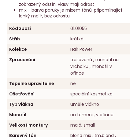
zobrazený odstín, vlasy mají odrost
mix - barva paruky je mixem tónů, připomínající
lehký melír, bez odrostu
Kód zboží
01.01055
Střih
krátká
Kolekce
Hair Power
Zpracování
tresovaná , monofil na
vrcholku , monofil v
ofince
Tepelně upravitelné
ne
Ošetřování
speciální kosmetika
Typ vlákna
umělé vlákno
Monofil
na temeni , v ofince
Velikost montury
malá, small
Barevný tón
blond mix , tm.blond ,