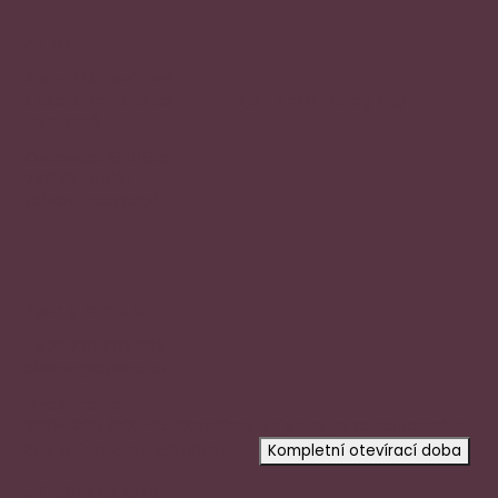
Adresa
Alena Václavíková
specializované centrum nejen pro onkologicky
nemocné
Ostravská 1810/81a
748 01 Hlučín
zobrazit na mapě
Rychlý kontakt
+420 720 602 996
aloena@aloena.cz
Dnes otevřeno:
9:00-12:30 13:00-15:00
prosíme
objednejte se
na konkrétní
čas, objednaní mají přednost.
Kompletní otevírací doba
Užitečné odkazy