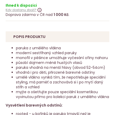
Ihned k dispozici
Kdy dostanu zboží?
Doprava zdarma v ČR nad
1 000 Kč
.
POPIS PRODUKTU
paruka z umělého vlákna
moderní sestříhaný vzhled paruky
monofil v pěšince umožňuje vyčesání ofiny nahoru
působí dojmem méně hustých vlasů
paruka vhodná na menší hlavy (obvod 52-54cm)
vhodná i pro děti, přirozené barevné odstíny
umělé vlákno vyniká tím, že nepotřebuje speciální
styling, má paměť a zachovává si i po mytí daný
střih a vzhled
myjte a ošetřujte pouze speciální kosmetikou
vyvinutou přímo pro kolekci paruk z umělého vlákna
Vysvětlení barevných odstínů:
rooted - u kořínků je paruka tmavší než je