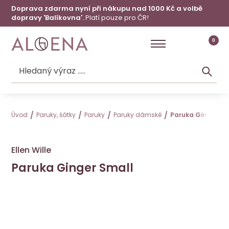
Doprava zdarma nyní při nákupu nad 1000 Kč a volbě
dopravy 'Balíkovna'.
Platí pouze pro ČR!
0
Úvod
Paruky, šátky
Paruky
Paruky dámské
Paruka Ginger Sm
Ellen Wille
Paruka Ginger Small