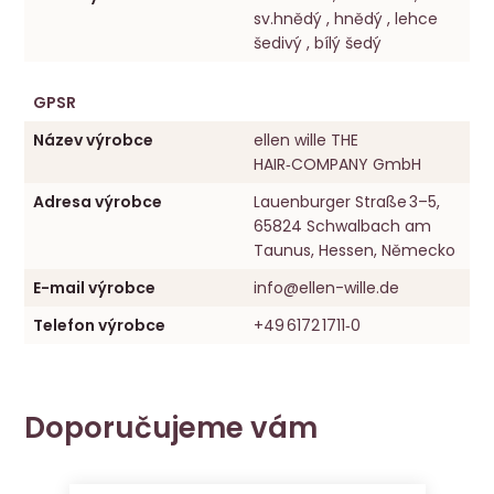
sv.hnědý , hnědý , lehce
šedivý , bílý šedý
GPSR
Název výrobce
ellen wille THE
HAIR‑COMPANY GmbH
Adresa výrobce
Lauenburger Straße 3–5,
65824 Schwalbach am
Taunus, Hessen, Německo
E-mail výrobce
info@ellen-wille.de
Telefon výrobce
+49 6172 1711‑0
Doporučujeme vám