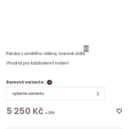
Paruka Ginger Small
Ellen Wille
+3
Paruka z umělého vlákna, tvarově stálá
Vhodná pro každodenní nošení
Barevná varianta:
i
vyberte variantu
5 250
Kč
s DPH