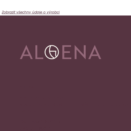
Zobrazit všechny údaje o výrobci
Adresa
Alena Václavíková
specializované centrum nejen pro onkologick
nemocné
Ostravská 1810/81a
748 01 Hlučín