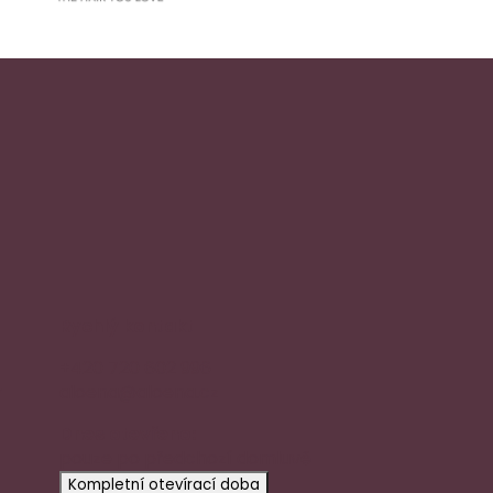
Rychlý kontakt
+420 720 602 996
y
aloena@aloena.cz
Dnes otevřeno:
pouze po předchozí domluvě
Kompletní otevírací doba