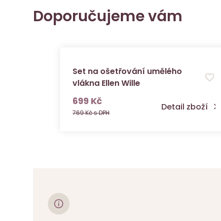
Doporučujeme vám
Set na ošetřování umělého
vlákna Ellen Wille
s DPH
699 Kč
Detail zboží
769 Kč s DPH