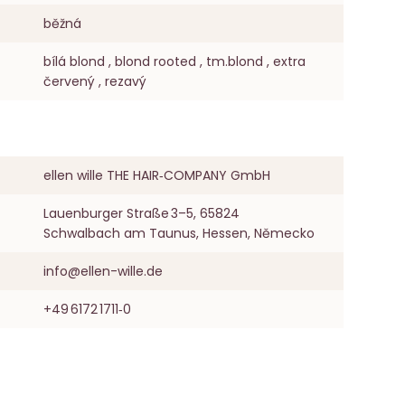
běžná
bílá blond , blond rooted , tm.blond , extra
červený , rezavý
ellen wille THE HAIR‑COMPANY GmbH
Lauenburger Straße 3–5, 65824
Schwalbach am Taunus, Hessen, Německo
info@ellen-wille.de
+49 6172 1711‑0