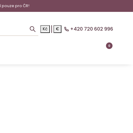
í pouze pro ČR!
+420 720 602 996
Kč
€
0