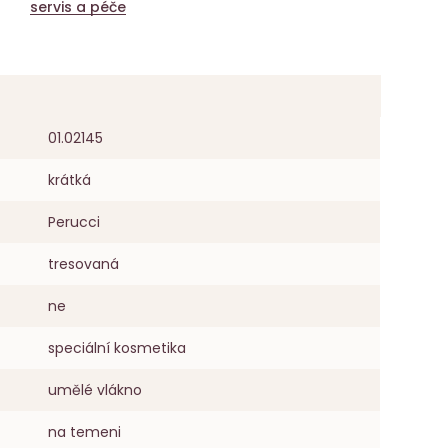
servis a péče
01.02145
krátká
Perucci
tresovaná
ne
speciální kosmetika
umělé vlákno
na temeni