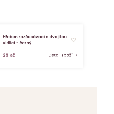
Hřeben rozčesávací s dvojitou
Lak na 
vidlicí - černý
s DPH
29 Kč
299 K
Detail zboží