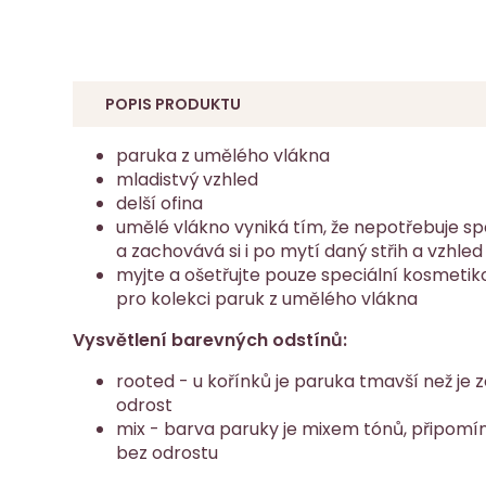
POPIS PRODUKTU
paruka z umělého vlákna
mladistvý vzhled
delší ofina
umělé vlákno vyniká tím, že nepotřebuje sp
a zachovává si i po mytí daný střih a vzhled
myjte a ošetřujte pouze speciální kosmetik
pro kolekci paruk z umělého vlákna
Vysvětlení barevných odstínů:
rooted - u kořínků je paruka tmavší než je 
odrost
mix - barva paruky je mixem tónů, připomína
bez odrostu