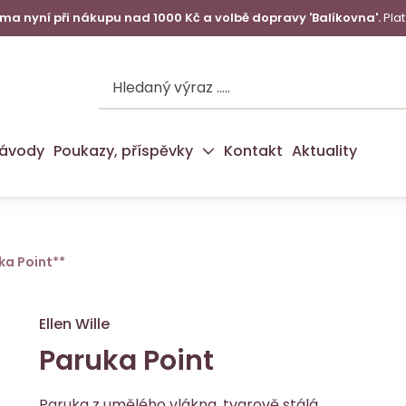
a nyní při nákupu nad 1000 Kč a volbě dopravy 'Balíkovna'.
Plat
ávody
Poukazy, příspěvky
Kontakt
Aktuality
ka Point**
Ellen Wille
Paruka Point
Paruka z umělého vlákna, tvarově stálá