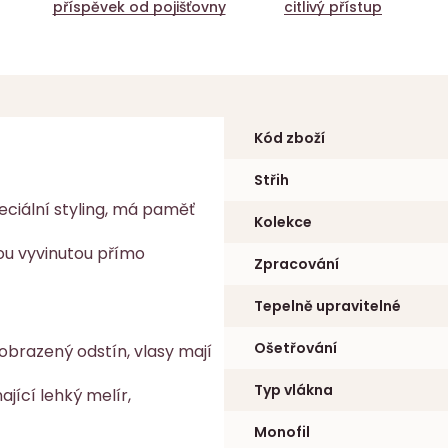
příspěvek od pojišťovny
citlivý přístup
Kód zboží
Střih
eciální styling, má paměť
Kolekce
ou vyvinutou přímo
Zpracování
Tepelně upravitelné
Ošetřování
zobrazený odstín, vlasy mají
Typ vlákna
jící lehký melír,
Monofil