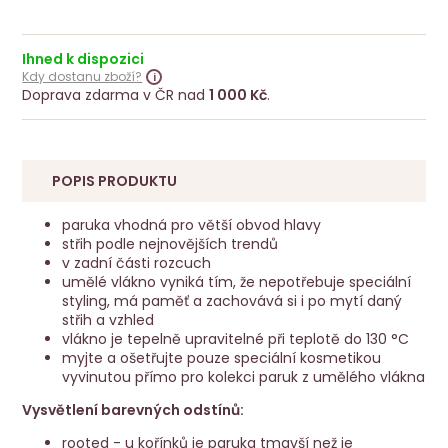
Ihned k dispozici
Kdy dostanu zboží?
Doprava zdarma v ČR nad
1 000 Kč
.
POPIS PRODUKTU
paruka vhodná pro větší obvod hlavy
střih podle nejnovějších trendů
v zadní části rozcuch
umělé vlákno vyniká tím, že nepotřebuje speciální
styling, má paměť a zachovává si i po mytí daný
střih a vzhled
vlákno je tepelně upravitelné při teplotě do 130 °C
myjte a ošetřujte pouze speciální kosmetikou
vyvinutou přímo pro kolekci paruk z umělého vlákna
Vysvětlení barevných odstínů:
rooted - u kořínků je paruka tmavší než je