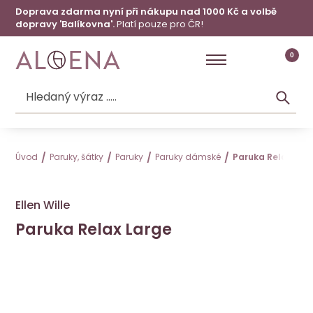
Doprava zdarma nyní při nákupu nad 1000 Kč a volbě
dopravy 'Balíkovna'.
Platí pouze pro ČR!
0
Úvod
Paruky, šátky
Paruky
Paruky dámské
Paruka Relax Lar
Ellen Wille
Paruka Relax Large