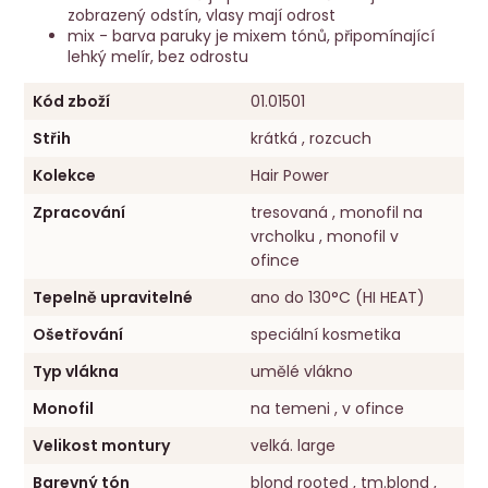
zobrazený odstín, vlasy mají odrost
mix - barva paruky je mixem tónů, připomínající
lehký melír, bez odrostu
Kód zboží
01.01501
Střih
krátká , rozcuch
Kolekce
Hair Power
Zpracování
tresovaná , monofil na
vrcholku , monofil v
ofince
Tepelně upravitelné
ano do 130°C (HI HEAT)
Ošetřování
speciální kosmetika
Typ vlákna
umělé vlákno
Monofil
na temeni , v ofince
Velikost montury
velká. large
Barevný tón
blond rooted , tm.blond ,