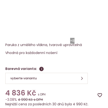
Paruka Relax Large
Ellen Wille
+8
Paruka z umělého vlákna, tvarově upravitelná
Vhodná pro každodenní nošení
Barevná varianta:
i
vyberte variantu
4 836
Kč
s DPH
-3.08%
4 990
Kč s DPH
Nejnižší cena za posledních 30 dnů byla 4 990 Kč.