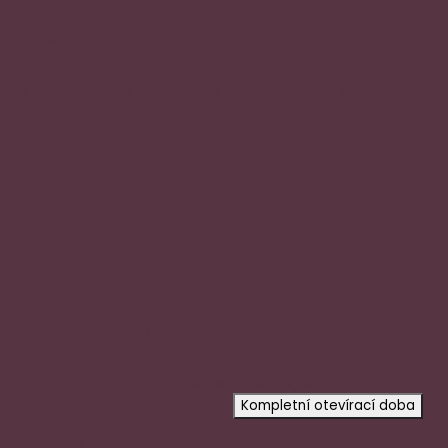
Adresa
Alena Václavíková
specializované centrum nejen pro onkologicky
nemocné
Ostravská 1810/81a
748 01 Hlučín
zobrazit na mapě
Rychlý kontakt
+420 720 602 996
aloena@aloena.cz
Dnes otevřeno:
9:00-12:30 13:00-15:00
prosíme
objednejte se
na konkrétní
čas, objednaní mají přednost.
Kompletní otevírací doba
Užitečné odkazy