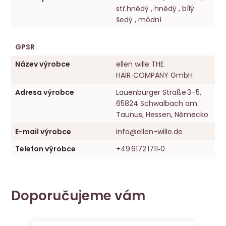
stř.hnědý , hnědý , bílý
šedý , módní
GPSR
Název výrobce
ellen wille THE
HAIR‑COMPANY GmbH
Adresa výrobce
Lauenburger Straße 3–5,
65824 Schwalbach am
Taunus, Hessen, Německo
E-mail výrobce
info@ellen-wille.de
Telefon výrobce
+49 6172 1711‑0
Doporučujeme vám