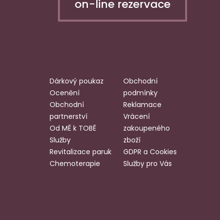
on-line rezervace
Užitečné odkazy
Dárkový poukaz
Obchodní
Ocenění
podmínky
Obchodní
Reklamace
partnerství
Vrácení
bjednaní mají
Od MĚ k TOBĚ
zakoupeného
Služby
zboží
Revitalizace paruk
GDPR a Cookies
Chemoterapie
Služby pro Vás