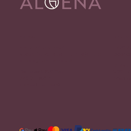
Adresa
Rychlý
Alena Václavíková
+420 7
specializované centrum nejen pro
aloena
onkologicky nemocné
Dnes o
Ostravská 1810/81a
9:00-12
748 01 Hlučín
přednos
zobrazit na mapě