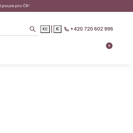
í pouze pro ČR!
+420 720 602 996
Kč
€
0