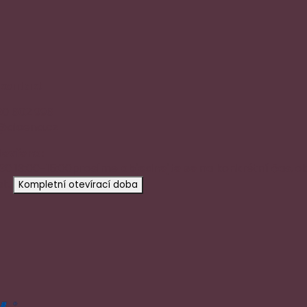
 kontakt
20 602 996
@aloena.cz
tevřeno:
:30 13:00-15:00
prosíme
objednejte se
na konkrétní čas, o
t.
Kompletní otevírací doba