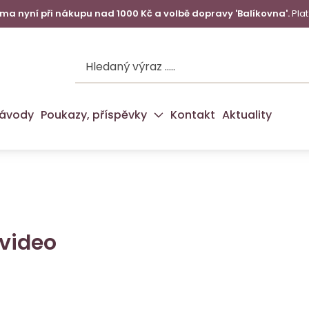
a nyní při nákupu nad 1000 Kč a volbě dopravy 'Balíkovna'.
Plat
ávody
Poukazy, příspěvky
Kontakt
Aktuality
 video
ay