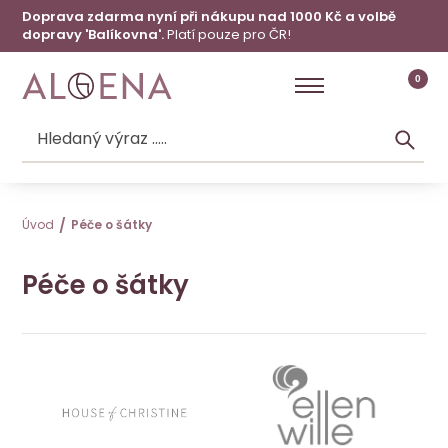
Doprava zdarma nyní při nákupu nad 1000 Kč a volbě
dopravy 'Balíkovna'.
Platí pouze pro ČR!
0
Úvod
Péče o šátky
Péče o šátky