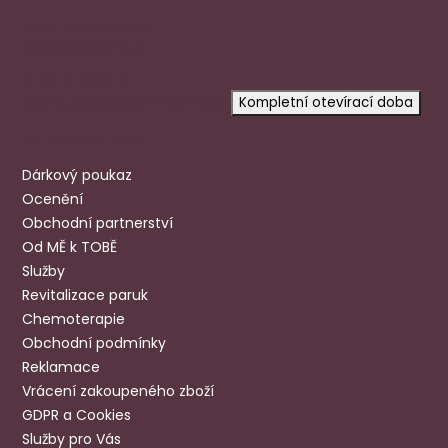
+420 720 602 996
aloena@aloena.cz
Dnes otevřeno:
pouze po předchozí domluvě
Kompletní otevírací doba
Užitečné odkazy
Dárkový poukaz
Ocenění
Obchodní partnerství
Od MĚ k TOBĚ
Služby
Revitalizace paruk
Chemoterapie
Obchodní podmínky
Reklamace
Vrácení zakoupeného zboží
GDPR a Cookies
Služby pro Vás