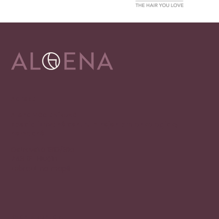
Adresa
Alena Václavíková
specializované centrum nejen pro onkologicky
nemocné
Ostravská 1810/81a
748 01 Hlučín
zobrazit na mapě
Rychlý kontakt