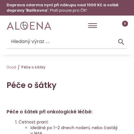
Doprava zdarma nyní při nákupu nad 1000 Kč a volbě
dopravy 'Balíkovna'.
Platí pouze pro ČR!
0
Úvod
Péče o šátky
Péče o šátky
Péče o šátek při onkologické léčbě:
Četnost praní:
Ideálně po 1–2 dnech nošení, nebo častěji
v létě.