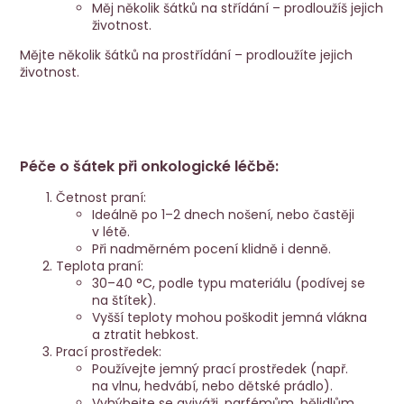
Měj několik šátků na střídání – prodloužíš jejich
životnost.
Mějte několik šátků na prostřídání – prodloužíte jejich
životnost.
Péče o šátek při onkologické léčbě:
Četnost praní:
Ideálně po 1–2 dnech nošení, nebo častěji
v létě.
Při nadměrném pocení klidně i denně.
Teplota praní:
30–40 °C, podle typu materiálu (podívej se
na štítek).
Vyšší teploty mohou poškodit jemná vlákna
a ztratit hebkost.
Prací prostředek:
Používejte jemný prací prostředek (např.
na vlnu, hedvábí, nebo dětské prádlo).
Vyhýbejte se aviváži, parfémům, bělidlům