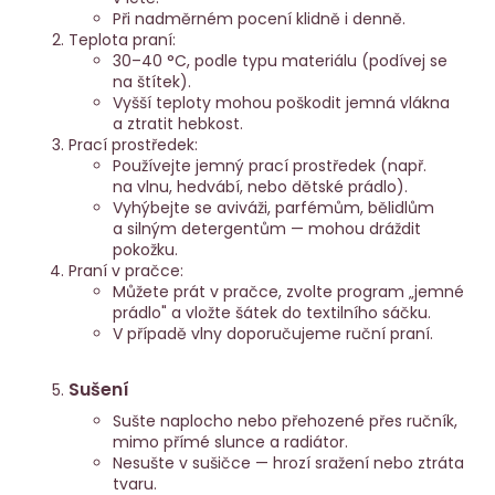
Při nadměrném pocení klidně i denně.
Teplota praní:
30–40 °C, podle typu materiálu (podívej se
na štítek).
Vyšší teploty mohou poškodit jemná vlákna
a ztratit hebkost.
Prací prostředek:
Používejte jemný prací prostředek (např.
na vlnu, hedvábí, nebo dětské prádlo).
Vyhýbejte se aviváži, parfémům, bělidlům
a silným detergentům — mohou dráždit
pokožku.
Praní v pračce:
Můžete prát v pračce, zvolte program „jemné
prádlo" a vložte šátek do textilního sáčku.
V případě vlny doporučujeme ruční praní.
Sušení
Sušte naplocho nebo přehozené přes ručník,
mimo přímé slunce a radiátor.
Nesušte v sušičce — hrozí sražení nebo ztráta
tvaru.