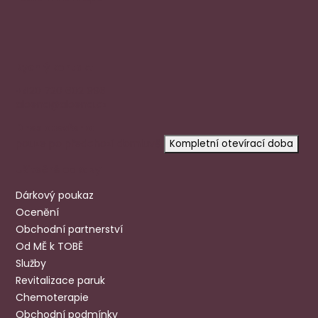
Rychlý kontakt
+420 720 602 996
aloena@aloena.cz
Dnes otevřeno:
pouze po předchozí domluvě
Kompletní otevírací doba
Užitečné odkazy
Dárkový poukaz
Ocenění
Obchodní partnerství
Od MĚ k TOBĚ
Služby
Revitalizace paruk
Chemoterapie
Obchodní podmínky