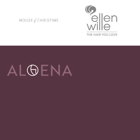
Adresa
Alena Václavíková
specializované centrum nejen pro onkologicky
nemocné
Ostravská 1810/81a
748 01 Hlučín
zobrazit na mapě