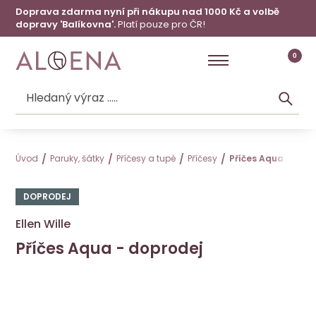
Doprava zdarma nyní při nákupu nad 1000 Kč a volbě
dopravy 'Balíkovna'.
Platí pouze pro ČR!
0
Úvod
Paruky, šátky
Příčesy a tupé
Příčesy
Příčes Aqua - dopr
DOPRODEJ
Ellen Wille
Příčes Aqua - doprodej