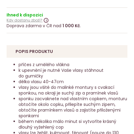
Ihned k dispozici
Kdy dostanu zboží?
Doprava zdarma v ČR nad
1 000 Kč
.
POPIS PRODUKTU
příčes z umělého vlákna
k upevnění je nutné Vaše vlasy stáhnout
do gumičky
délka vlasu 40-47cm
vlasy jsou všité do malinké montury s cvakací
sponkou, na okraji je suchý zip a pramínek vlasů
sponku zacvaknete nad vlastním copkem, monturu
obtočíte okolo copku, přilepíte suchým zipem,
obtočíte pramínkem vlasů a zajistíte přiloženými
sponkami
během několika málo minut si vytvoříte krásný
dlouhý vyžehlený cop
vlasy lze žehlit, kulmovat, fénovat (pouze do 130