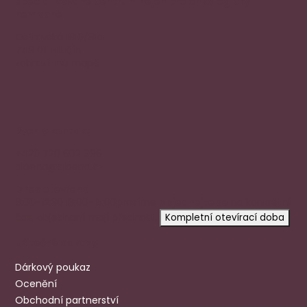
specializované centrum nejen pro onkologicky
nemocné
Ostravská 1810/81a
748 01 Hlučín
zobrazit na mapě
Rychlý kontakt
+420 720 602 996
aloena@aloena.cz
Dnes otevřeno:
9:00-12:30 13:00-15:00
prosíme
objednejte se
na konkrétní
čas, objednaní mají přednost.
Kompletní otevírací doba
Užitečné odkazy
Dárkový poukaz
Ocenění
Obchodní partnerství