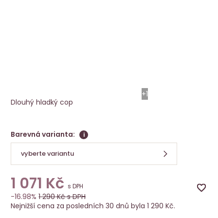
Příčes Aqua - doprodej
DOPRODEJ
Ellen Wille
+1
Dlouhý hladký cop
Barevná varianta:
i
vyberte variantu
1 071
Kč
s DPH
-16.98%
1 290
Kč s DPH
Nejnižší cena za posledních 30 dnů byla 1 290 Kč.