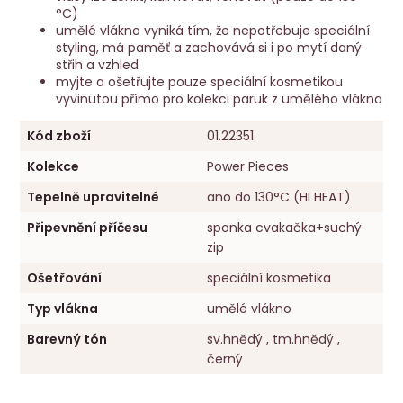
°C)
umělé vlákno vyniká tím, že nepotřebuje speciální
styling, má paměť a zachovává si i po mytí daný
střih a vzhled
myjte a ošetřujte pouze speciální kosmetikou
vyvinutou přímo pro kolekci paruk z umělého vlákna
Kód zboží
01.22351
Kolekce
Power Pieces
Tepelně upravitelné
ano do 130°C (HI HEAT)
Připevnění příčesu
sponka cvakačka+suchý
zip
Ošetřování
speciální kosmetika
Typ vlákna
umělé vlákno
Barevný tón
sv.hnědý , tm.hnědý ,
černý