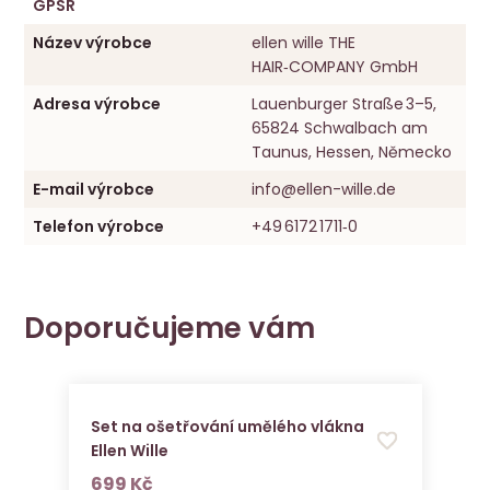
GPSR
Název výrobce
ellen wille THE
HAIR‑COMPANY GmbH
Adresa výrobce
Lauenburger Straße 3–5,
65824 Schwalbach am
Taunus, Hessen, Německo
E-mail výrobce
info@ellen-wille.de
Telefon výrobce
+49 6172 1711‑0
Doporučujeme vám
Set na ošetřování umělého vlákna
Ellen Wille
s DPH
699 Kč