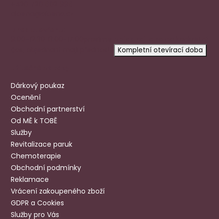
+420 720 602 996
aloena@aloena.cz
Dnes otevřeno:
9:00-12:30 13:00-17:00
prosíme
objednejte se
na konkrétní
čas, objednaní mají přednost.
Kompletní otevírací doba
Užitečné odkazy
Dárkový poukaz
Ocenění
Obchodní partnerství
Od MĚ k TOBĚ
Služby
Revitalizace paruk
Chemoterapie
Obchodní podmínky
Reklamace
Vrácení zakoupeného zboží
GDPR a Cookies
Služby pro Vás