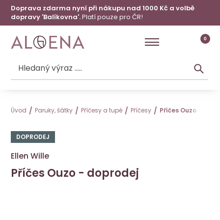
Doprava zdarma nyní při nákupu nad 1000 Kč a volbě
dopravy 'Balíkovna'.
Platí pouze pro ČR!
0
Úvod
Paruky, šátky
Příčesy a tupé
Příčesy
Příčes Ouzo - dopr
DOPRODEJ
Ellen Wille
Příčes Ouzo - doprodej