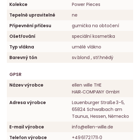
Kolekce
Power Pieces
Tepelně upravitelné
ne
Připevnění příčesu
gumička na obtočení
Ošetřování
speciální kosmetika
Typ vlákna
umělé vlákno
Barevný tón
sv.blond , stř.hnědý
GPSR
Název výrobce
ellen wille THE
HAIR‑COMPANY GmbH
Adresa výrobce
Lauenburger Straße 3–5,
65824 Schwalbach am
Taunus, Hessen, Německo
E-mail výrobce
info@ellen-wille.de
Telefon výrobce
+49 6172 1711‑0