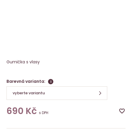
Příčes Ouzo - doprodej
DOPRODEJ
Ellen Wille
Gumička s vlasy
Barevná varianta:
i
vyberte variantu
690
Kč
s DPH