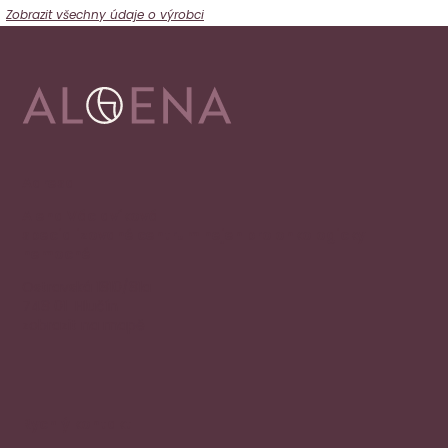
Zobrazit všechny údaje o výrobci
Adresa
Alena Václavíková
specializované centrum nejen pro onkologicky
nemocné
Ostravská 1810/81a
748 01 Hlučín
zobrazit na mapě
Rychlý kontakt