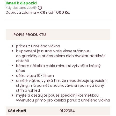
Ihned k dispozici
Kdy dostanu zboží?
Doprava zdarma v ČR nad
1 000 Kč
.
POPIS PRODUKTU
příčes z umělého vlákna
k upevnění je nutné Vaše vlasy stáhnout
do gumičky a příčes kolem nich dvakrát až třikrát
obtočit
během několika málo minut si vytvoříte krásný
účes
délka vlasu 10-25 cm
umělé vlákno vyniká tím, že nepotřebuje speciální
styling, má paměť a zachovává si i po mytí daný
střih a vzhled
myjte a ošetřujte pouze speciální kosmetikou
vyvinutou přímo pro kolekci paruk z umělého vlákna
Kód zboží
01.22364