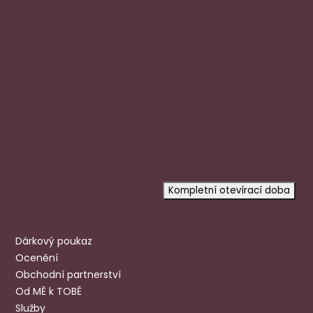
Ostravská 1810/81a
748 01 Hlučín
zobrazit na mapě
Rychlý kontakt
+420 720 602 996
aloena@aloena.cz
Dnes otevřeno:
9:00-12:30 13:00-15:00
prosíme
objednejte se
na konkrétní
čas, objednaní mají přednost.
Kompletní otevírací doba
Užitečné odkazy
Dárkový poukaz
Ocenění
Obchodní partnerství
Od MĚ k TOBĚ
Služby