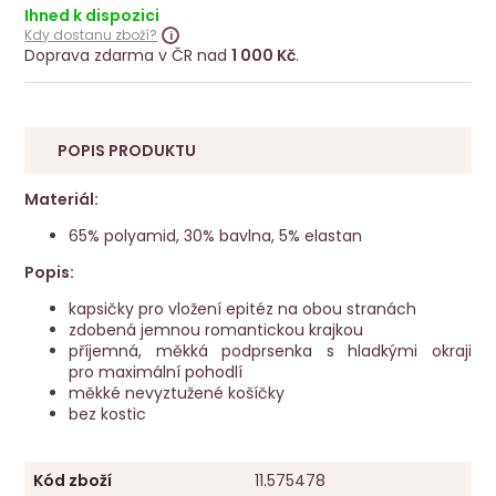
Ihned k dispozici
Kdy dostanu zboží?
Doprava zdarma v ČR nad
1 000 Kč
.
POPIS PRODUKTU
Materiál:
65% polyamid, 30% bavlna, 5% elastan
Popis:
kapsičky pro vložení epitéz na obou stranách
zdobená jemnou romantickou krajkou
příjemná, měkká podprsenka s hladkými okraji
pro maximální pohodlí
měkké nevyztužené košíčky
bez kostic
Kód zboží
11.575478