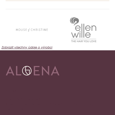
Zobrazit všechny údaje o výrobci
Adresa
Alena Václavíková
specializované centrum nejen pro onkologicky
nemocné