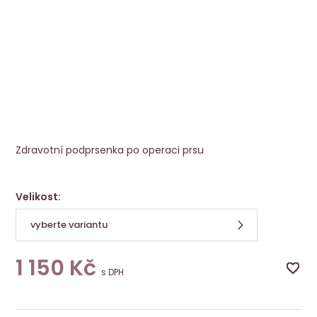
Protetická podprsenka Fleur SB berr
Anita
Zdravotní podprsenka po operaci prsu
Velikost:
vyberte variantu
1 150
Kč
s DPH