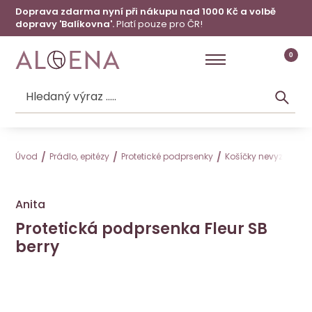
Doprava zdarma nyní při nákupu nad 1000 Kč a volbě
dopravy 'Balíkovna'.
Platí pouze pro ČR!
0
Úvod
Prádlo, epitézy
Protetické podprsenky
Košíčky nevyztužené
Anita
Protetická podprsenka Fleur SB
berry