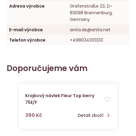
Adresa výrobce
Grafenstraße 23, D-
83098 Brannenburg,
Germany
E-mail výrobce
anita.de@anita.net
Telefon výrobce
+498034301333
Doporučujeme vám
Krajkový návlek Fleur Top berry
75E/F
s DPH
390 Kč
Detail zboží