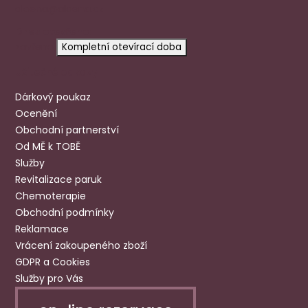
aloena@aloena.cz
Dnes otevřeno:
zavřeno
Kompletní otevírací doba
Užitečné odkazy
Dárkový poukaz
Ocenění
Obchodní partnerství
Od MĚ k TOBĚ
Služby
Revitalizace paruk
Chemoterapie
Obchodní podmínky
Reklamace
Vrácení zakoupeného zboží
GDPR a Cookies
Služby pro Vás