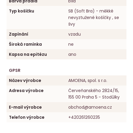
Barva prádla
bílá
Typ košíčku
SB (Soft Bra) - měkké
nevyztužené košíčky , se
švy
Zapínání
vzadu
Široká ramínka
ne
Kapsa na epitézu
ano
GPSR
Název výrobce
AMOENA, spol. s r.o.
Adresa výrobce
Červeňanského 2824/15,
155 00 Praha 5 - Stodůlky
E-mail výrobce
obchod@amoena.cz
Telefon výrobce
+420261260235