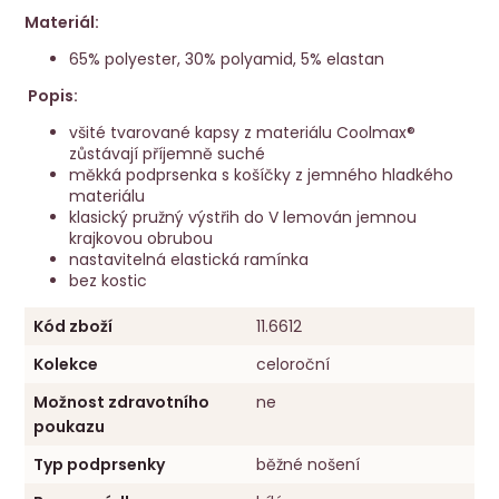
Materiál:
65% polyester, 30% polyamid, 5% elastan
Popis:
všité tvarované kapsy z materiálu Coolmax®
zůstávají příjemně suché
měkká podprsenka s košíčky z jemného hladkého
materiálu
klasický pružný výstřih do V lemován jemnou
krajkovou obrubou
nastavitelná elastická ramínka
bez kostic
Kód zboží
11.6612
Kolekce
celoroční
Možnost zdravotního
ne
poukazu
Typ podprsenky
běžné nošení