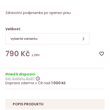
Protetická podprsenka Rita SB bílá
Amoena
Zdravotní podprsenka po operaci prsu
Velikost:
vyberte variantu
790
Kč
s DPH
Ihned k dispozici
Kdy dostanu zboží?
Doprava zdarma v ČR nad
1 000 Kč
.
POPIS PRODUKTU