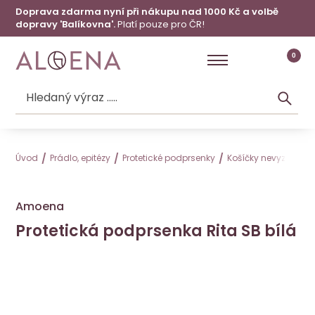
Doprava zdarma nyní při nákupu nad 1000 Kč a volbě
dopravy 'Balíkovna'.
Platí pouze pro ČR!
0
Úvod
Prádlo, epitézy
Protetické podprsenky
Košíčky nevyztužené
Amoena
Protetická podprsenka Rita SB bílá