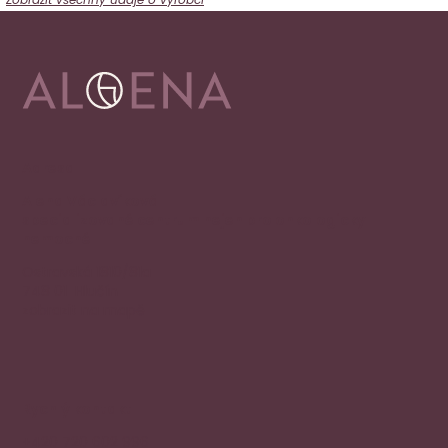
Adresa
Alena Václavíková
specializované centrum nejen pro onkologicky
nemocné
Ostravská 1810/81a
748 01 Hlučín
zobrazit na mapě
Rychlý kontakt
+420 720 602 996