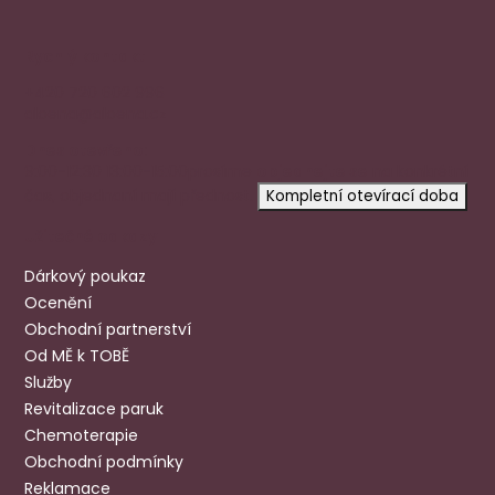
Rychlý kontakt
+420 720 602 996
aloena@aloena.cz
Dnes otevřeno:
9:00-12:30 13:00-15:00
prosíme
objednejte se
na konkrétní
čas, objednaní mají přednost.
Kompletní otevírací doba
Užitečné odkazy
Dárkový poukaz
Ocenění
Obchodní partnerství
Od MĚ k TOBĚ
Služby
Revitalizace paruk
Chemoterapie
Obchodní podmínky
Reklamace