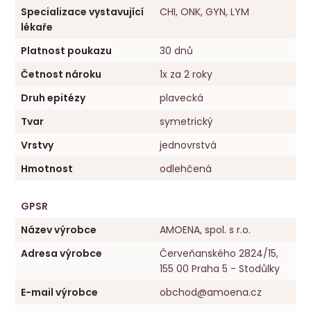
Specializace vystavující
CHI, ONK, GYN, LYM
lékaře
Platnost poukazu
30 dnů
Četnost nároku
1x za 2 roky
Druh epitézy
plavecká
Tvar
symetrický
Vrstvy
jednovrstvá
Hmotnost
odlehčená
GPSR
Název výrobce
AMOENA, spol. s r.o.
Adresa výrobce
Červeňanského 2824/15,
155 00 Praha 5 - Stodůlky
E-mail výrobce
obchod@amoena.cz