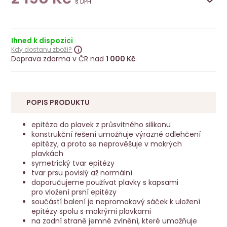
s DPH
Ihned k dispozici
Kdy dostanu zboží?
Doprava zdarma v ČR nad
1 000 Kč
.
POPIS PRODUKTU
epitéza do plavek z průsvitného silikonu
konstrukční řešení umožňuje výrazné odlehčení
epitézy, a proto se neprověšuje v mokrých
plavkách
symetrický tvar epitézy
tvar prsu povislý až normální
doporučujeme používat plavky s kapsami
pro vložení prsní epitézy
součástí balení je nepromokavý sáček k uložení
epitézy spolu s mokrými plavkami
na zadní straně jemné zvlnění, které umožňuje