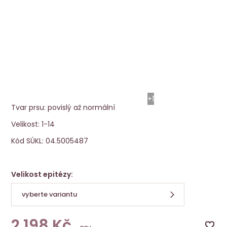
Prsní epitéza do plavek Aqua Wave 1
Amoena
+1
Tvar prsu: povislý až normální
Velikost: 1-14
Kód SÚKL: 04.5005487
Velikost epitézy:
vyberte variantu
2 198
Kč