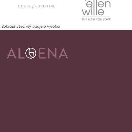
Zobrazit všechny údaje o výrobci
Adresa
Alena Václavíková
specializované centrum nejen pro onkologicky
nemocné
Ostravská 1810/81a
748 01 Hlučín
zobrazit na mapě