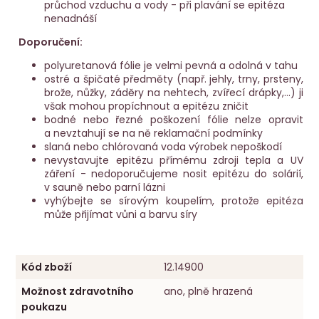
průchod vzduchu a vody - při plavání se epitéza
nenadnáší
Doporučení:
polyuretanová fólie je velmi pevná a odolná v tahu
ostré a špičaté předměty (např. jehly, trny, prsteny,
brože, nůžky, záděry na nehtech, zvířecí drápky,...) ji
však mohou propíchnout a epitézu zničit
bodné nebo řezné poškození fólie nelze opravit
a nevztahují se na ně reklamační podmínky
slaná nebo chlórovaná voda výrobek nepoškodí
nevystavujte epitézu přímému zdroji tepla a UV
záření - nedoporučujeme nosit epitézu do solárií,
v sauně nebo parní lázni
vyhýbejte se sírovým koupelím, protože epitéza
může přijímat vůni a barvu síry
Kód zboží
12.14900
Možnost zdravotního
ano, plně hrazená
poukazu