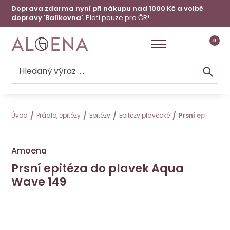
Doprava zdarma nyní při nákupu nad 1000 Kč a volbě
dopravy 'Balíkovna'.
Platí pouze pro ČR!
0
Úvod
Prádlo, epitézy
Epitézy
Epitézy plavecké
Prsní epitéza 
Amoena
Prsní epitéza do plavek Aqua
Wave 149