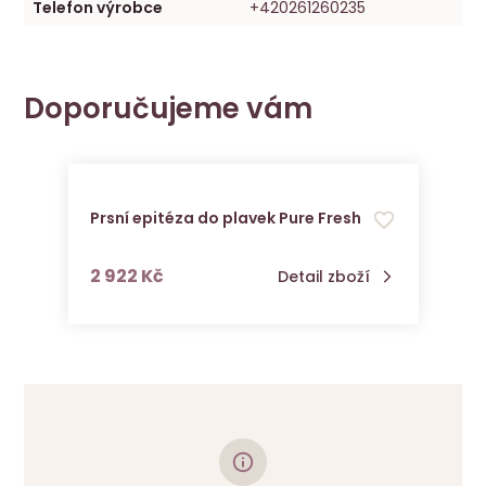
Telefon výrobce
+420261260235
Doporučujeme vám
Prsní epitéza do plavek Pure Fresh
s DPH
2 922 Kč
Detail zboží