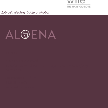
Zobrazit všechny údaje o výrobci
Adresa
Alena Václavíková
specializované centrum nejen pro onkologicky
nemocné
Ostravská 1810/81a
748 01 Hlučín
zobrazit na mapě