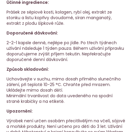
Účinné ingredience:
Prášek ze sépiové kosti, kolagen, rybí olej, extrakt ze
stonku a listu kopřivy dvoudomé, síran manganatý,
extrakt z plodu šípkové růže.
Doporučené dávkování:
2-2-1 kapsle denně, nejlépe po jídle. Po třech týdnech
užívání následuje 1 týden pauza. Během užívání přípravku
doporučujeme zvýšit příjem tekutin. Nepřekračujte
doporučené denní dávkování.
Způsob skladování:
Uchovávejte v suchu, mimo dosah přímého slunečního
záření, při teplotě 10-25 °C. Chraňte před mrazem.
Ukládejte mimo dosah dětí.
Minimální trvanlivost do data uvedeného na spodní
straně krabičky a na etiketě.
Upozornění:
Výrobek není určen osobám přecitlivělým na včelí, sójové
a mořské produkty. Není určeno pro děti do 3 let. Užívání
v době těhotenství a kojení konzultujte se svým lékařem.