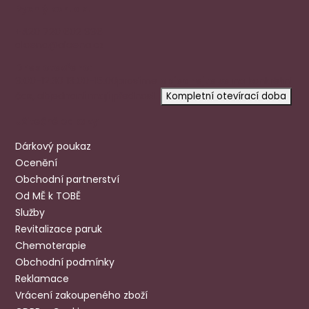
Rychlý kontakt
+420 720 602 996
aloena@aloena.cz
Dnes otevřeno:
9:00-12:30 13:00-15:00
prosíme
objednejte se
na konkrétní
čas, objednaní mají přednost.
Kompletní otevírací doba
Užitečné odkazy
Dárkový poukaz
Ocenění
Obchodní partnerství
Od MĚ k TOBĚ
Služby
Revitalizace paruk
Chemoterapie
Obchodní podmínky
Reklamace
Vrácení zakoupeného zboží