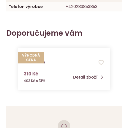
Telefon výrobce
+420283853853
Doporučujeme vám
VÝHODNÁ
CENA
Vitamarin
s DPH
310 Kč
Detail zboží
403 Kč s DPH