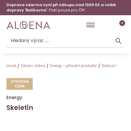
Doprava zdarma nyní při nákupu nad 1000 Kč a volbě
dopravy 'Balíkovna'.
Platí pouze pro ČR!
0
Úvod
Zdraví, výživa
Energy - přírodní produkty
Další přírodní p
VÝHODNÁ
CENA
Energy
Skeletin