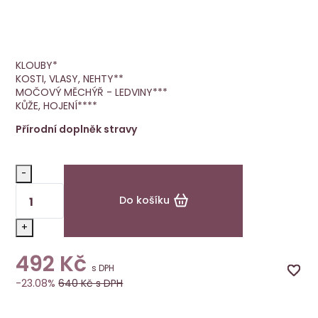
Skeletin
VÝHODNÁ CENA
Energy
KLOUBY*
KOSTI, VLASY, NEHTY**
MOČOVÝ MĚCHÝŘ - LEDVINY***
KŮŽE, HOJENÍ****
Přírodní doplněk stravy
-
Do košíku
+
492
Kč
s DPH
-23.08%
640
Kč s DPH