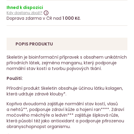
Ihned k dispozici
Kdy dostanu zboží?
Doprava zdarma v ČR nad
1 000 Kč
.
POPIS PRODUKTU
Skeletin je bioinformační přípravek s obsahem unikátních
přírodních látek, zejména manganu, který podporuje
normální stav kostí a tvorbu pojivových tkání.
Použití:
Přírodní produkt Skeletin obsahuje účinou látku kolagen,
která udržuje zdravé klouby*.
Kopřiva dvoudomá zajišťuje normální stav kostí, vlasů
a nehtů**, podporuje zdraví kůže a hojení ran****. Zdraví
močového měchýře a ledvin*** zajišťuje šípková růže,
která působí též jako antioxidant a podporuje přirozenou
obranyschopnopst organismu.