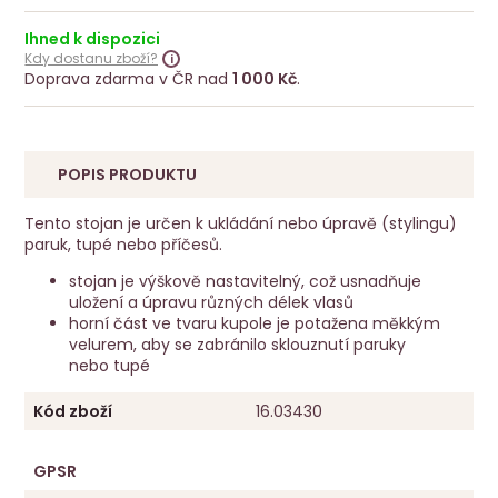
Ihned k dispozici
Kdy dostanu zboží?
Doprava zdarma v ČR nad
1 000 Kč
.
POPIS PRODUKTU
Tento stojan je určen k ukládání
nebo úpravě (stylingu)
paruk,
tupé nebo příčesů
.
stojan je výškově nastavitelný, což usnadňuje
uložení a úpravu různých délek vlasů
horní část ve tvaru kupole je potažena měkkým
velurem, aby se zabránilo sklouznutí paruky
nebo tupé
Kód zboží
16.03430
GPSR