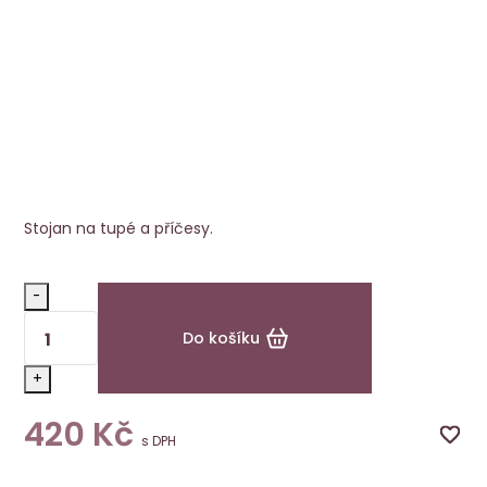
Stojan na tupé
NOVINKA
Ellen Wille
Stojan na tupé a příčesy.
-
Do košíku
+
420
Kč
s DPH