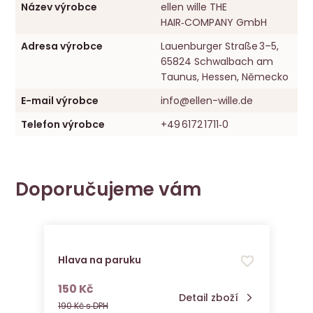
Název výrobce
ellen wille THE
HAIR‑COMPANY GmbH
Adresa výrobce
Lauenburger Straße 3–5,
65824 Schwalbach am
Taunus, Hessen, Německo
E-mail výrobce
info@ellen-wille.de
Telefon výrobce
+49 6172 1711‑0
Doporučujeme vám
Hlava na paruku
s DPH
150 Kč
Detail zboží
190 Kč s DPH