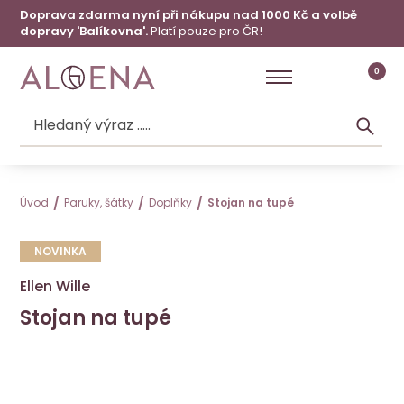
Doprava zdarma nyní při nákupu nad 1000 Kč a volbě
dopravy 'Balíkovna'.
Platí pouze pro ČR!
0
Úvod
Paruky, šátky
Doplňky
Stojan na tupé
NOVINKA
Ellen Wille
Stojan na tupé