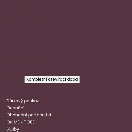
Ostravská 1810/81a
748 01 Hlučín
zobrazit na mapě
Rychlý kontakt
+420 720 602 996
aloena@aloena.cz
Dnes otevřeno:
zavřeno
Kompletní otevírací doba
Užitečné odkazy
Dárkový poukaz
Ocenění
Obchodní partnerství
Od MĚ k TOBĚ
Služby