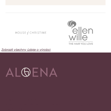
Zobrazit všechny údaje o výrobci
Adresa
Alena Václavíková
specializované centrum nejen pro onkologicky
nemocné