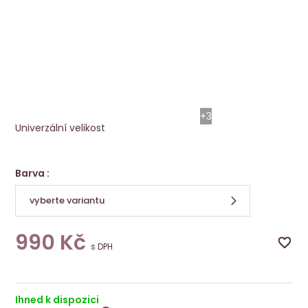
Šátek Ama Fina vícebarev
Ellen Wille
+3
Univerzální velikost
Barva :
vyberte variantu
990
Kč
s DPH
Ihned k dispozici