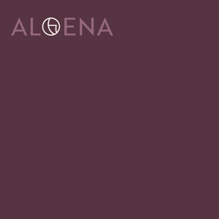
Adresa
Alena Václavíková
specializované centrum nejen pro onkologicky
nemocné
Ostravská 1810/81a
748 01 Hlučín
zobrazit na mapě
Rychlý kontakt
+420 720 602 996
aloena@aloena.cz