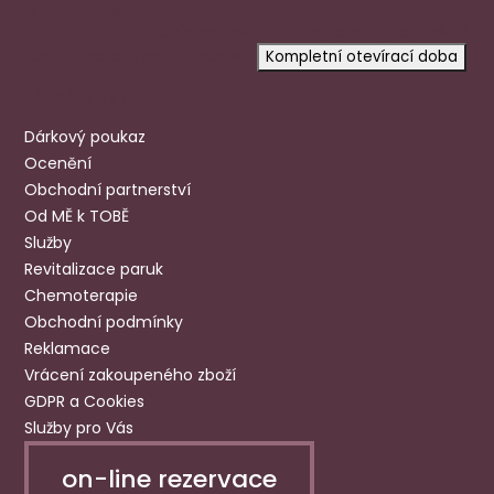
Dnes otevřeno:
9:00-12:30 13:00-15:00
prosíme
objednejte se
na konkrétní
čas, objednaní mají přednost.
Kompletní otevírací doba
Užitečné odkazy
Dárkový poukaz
Ocenění
Obchodní partnerství
Od MĚ k TOBĚ
Služby
Revitalizace paruk
Chemoterapie
Obchodní podmínky
Reklamace
Vrácení zakoupeného zboží
GDPR a Cookies
Služby pro Vás
on-line rezervace