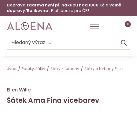
Doprava zdarma nyní při nákupu nad 1000 Kč a volbě
dopravy 'Balíkovna'.
Platí pouze pro ČR!
0
Úvod
Paruky, šátky
Šátky - turbany
Šátky a turbany Ellen Wille
Ellen Wille
Šátek Ama Fina vícebarev