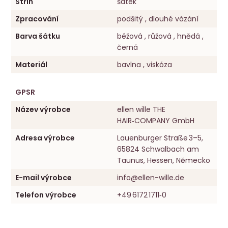
Střih
šátek
Zpracování
podšitý , dlouhé vázání
Barva šátku
béžová , růžová , hnědá ,
černá
Materiál
bavlna , viskóza
GPSR
Název výrobce
ellen wille THE
HAIR‑COMPANY GmbH
Adresa výrobce
Lauenburger Straße 3–5,
65824 Schwalbach am
Taunus, Hessen, Německo
E-mail výrobce
info@ellen-wille.de
Telefon výrobce
+49 6172 1711‑0