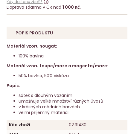
Kdy dostanu zboží?
Doprava zdarma v ČR nad
1 000 Kč
.
POPIS PRODUKTU
Materiál vzoru nougat:
100% bavlna
Materiál vzoru taupe/maze a magenta/maze:
50% bavlna, 50% viskóza
Popis:
šátek s dlouhým vázáním
umožňuje velké množství různých úvazů
v krásných módních barvách
velmi příjemný materiál
Kód zboží
02.31430