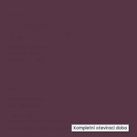
Adresa
Alena Václavíková
specializované centrum nejen pro onkologicky
nemocné
Ostravská 1810/81a
748 01 Hlučín
zobrazit na mapě
Rychlý kontakt
+420 720 602 996
aloena@aloena.cz
Dnes otevřeno:
9:00-12:30 13:00-15:00
prosíme
objednejte se
na konkrétní
čas, objednaní mají přednost.
Kompletní otevírací doba