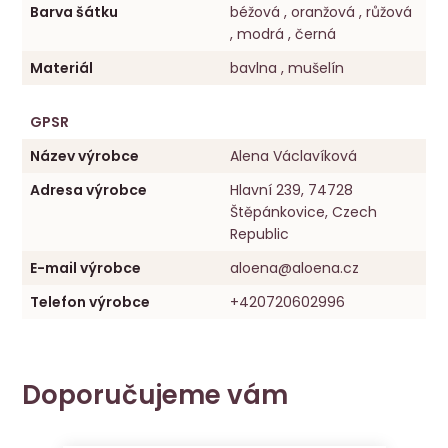
Barva šátku
béžová , oranžová , růžová
, modrá , černá
Materiál
bavlna , mušelín
GPSR
Název výrobce
Alena Václavíková
Adresa výrobce
Hlavní 239, 74728
Štěpánkovice, Czech
Republic
E-mail výrobce
aloena@aloena.cz
Telefon výrobce
+420720602996
Doporučujeme vám