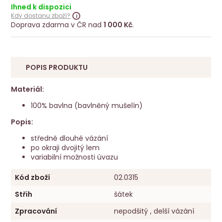
Ihned k dispozici
Kdy dostanu zboží?
Doprava zdarma v ČR nad
1 000 Kč
.
POPIS PRODUKTU
Materiál:
100% bavlna (bavlněný mušelín)
Popis:
středně dlouhé vázání
po okraji dvojitý lem
variabilní možnosti úvazu
Kód zboží
02.0315
Střih
šátek
Zpracování
nepodšitý , delší vázání