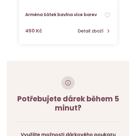
Arména šátek bavlna více barev
s DPH
450 Kč
Detail zboží
Potřebujete dárek během 5
minut?
Využijte možnosti dárkového poukazu