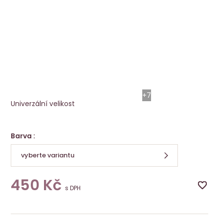
Arména šátek mušelín - více barev
ALoENA
+7
Univerzální velikost
Barva :
vyberte variantu
450
Kč
s DPH