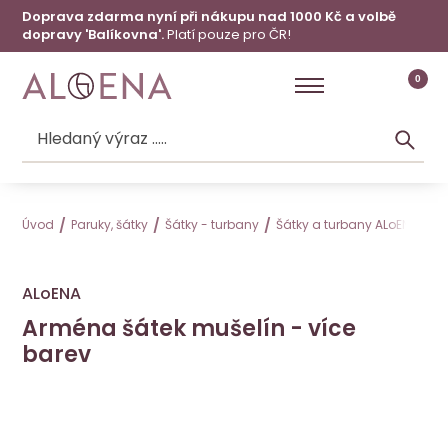
Doprava zdarma nyní při nákupu nad 1000 Kč a volbě
dopravy 'Balíkovna'.
Platí pouze pro ČR!
0
Úvod
Paruky, šátky
Šátky - turbany
Šátky a turbany ALoENA
A
ALoENA
Arména šátek mušelín - více
barev