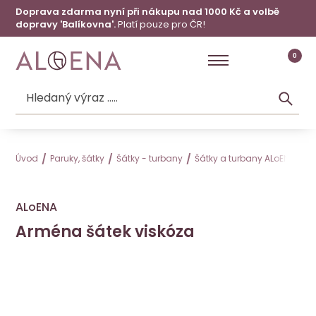
Doprava zdarma nyní při nákupu nad 1000 Kč a volbě
dopravy 'Balíkovna'.
Platí pouze pro ČR!
0
Úvod
Paruky, šátky
Šátky - turbany
Šátky a turbany ALoENA
A
ALoENA
Arména šátek viskóza