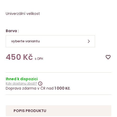
Arména šátek viskóza
ALoENA
Univerzální velikost
Barva :
vyberte variantu
450
Kč
s DPH
Ihned k dispozici
Kdy dostanu zboží?
Doprava zdarma v ČR nad
1 000 Kč
.
POPIS PRODUKTU