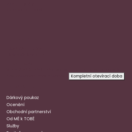
748 01 Hlučín
zobrazit na mapě
Rychlý kontakt
+420 720 602 996
aloena@aloena.cz
Dnes otevřeno:
9:00-12:30 13:00-15:00
prosíme
objednejte se
na konkrétní
čas, objednaní mají přednost.
Kompletní otevírací doba
Užitečné odkazy
Dárkový poukaz
Ocenění
Obchodní partnerství
Od MĚ k TOBĚ
Služby