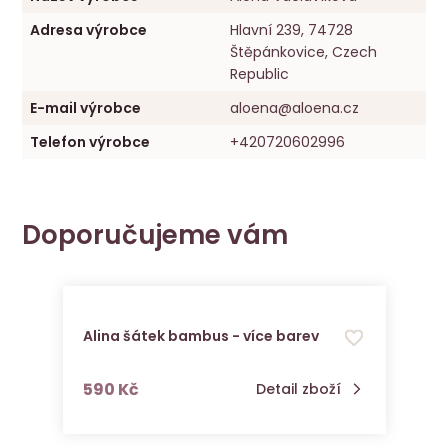
Adresa výrobce
Hlavní 239, 74728
Štěpánkovice, Czech
Republic
E-mail výrobce
aloena@aloena.cz
Telefon výrobce
+420720602996
Doporučujeme vám
Alina šátek bambus - více barev
s DPH
590 Kč
Detail zboží