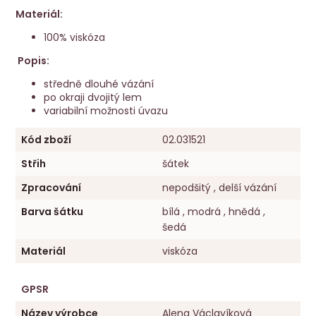
Materiál:
100% viskóza
Popis:
středně dlouhé vázání
po okraji dvojitý lem
variabilní možnosti úvazu
Kód zboží
02.031521
Střih
šátek
Zpracování
nepodšitý , delší vázání
Barva šátku
bílá , modrá , hnědá ,
šedá
Materiál
viskóza
GPSR
Název výrobce
Alena Václavíková