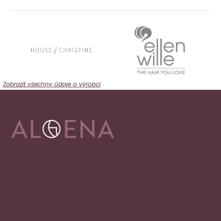
Zobrazit všechny údaje o výrobci
Adresa
Alena Václavíková
specializované centrum nejen pro onkologicky
nemocné
Ostravská 1810/81a