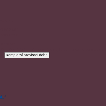
 kontakt
20 602 996
@aloena.cz
tevřeno:
:30 13:00-15:00
prosíme
objednejte se
na konkrétní čas, o
t.
Kompletní otevírací doba