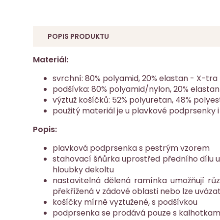
POPIS PRODUKTU
Materiál:
svrchní: 80% polyamid, 20% elastan - X-tra 
podšívka: 80% polyamid/nylon, 20% elastan
výztuž košíčků: 52% polyuretan, 48% polyes
použitý materiál je u plavkové podprsenky i
Popis:
plavková podprsenka s pestrým vzorem
stahovací šňůrka uprostřed předního dílu u
hloubky dekoltu
nastavitelná dělená ramínka umožňují růz
překřížená v zádové oblasti nebo lze uváza
košíčky mírně vyztužené, s podšívkou
podprsenka se prodává pouze s kalhotkami