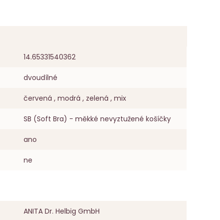
14.65331540362
dvoudílné
červená , modrá , zelená , mix
SB (Soft Bra) - měkké nevyztužené košíčky
ano
ne
ANITA Dr. Helbig GmbH