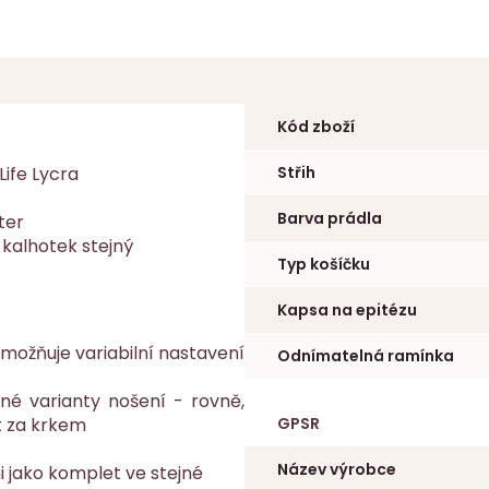
Kód zboží
Life Lycra
Střih
Barva prádla
ter
 kalhotek stejný
Typ košíčku
Kapsa na epitézu
možňuje variabilní nastavení
Odnímatelná ramínka
né varianty nošení - rovně,
t za krkem
GPSR
Název výrobce
 jako komplet ve stejné