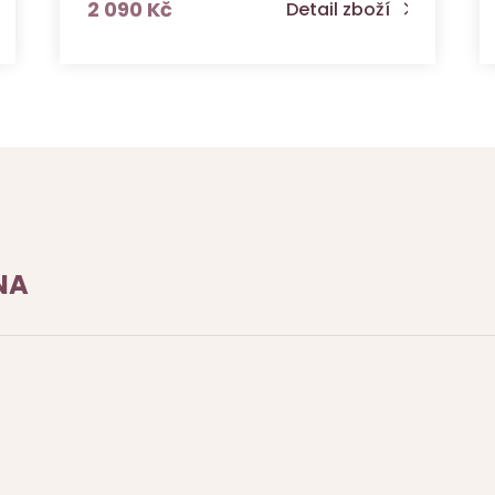
s DPH
2 090 Kč
Detail zboží
NA