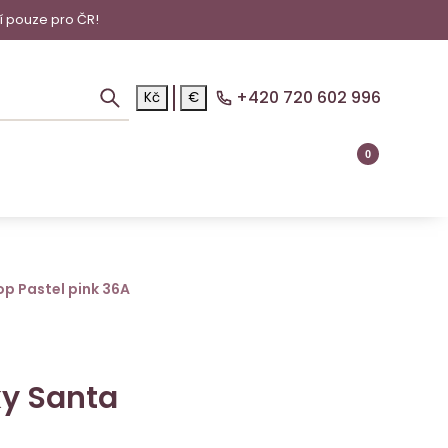
í pouze pro ČR!
+420 720 602 996
Kč
€
0
op Pastel pink 36A
ky Santa