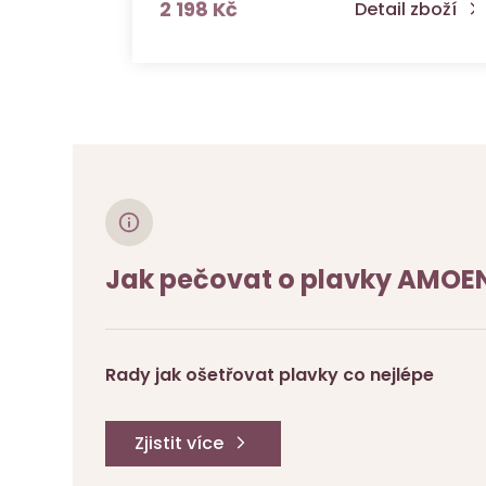
s DPH
2 198 Kč
Detail zboží
Jak pečovat o plavky AMOE
Rady jak ošetřovat plavky co nejlépe
Zjistit více