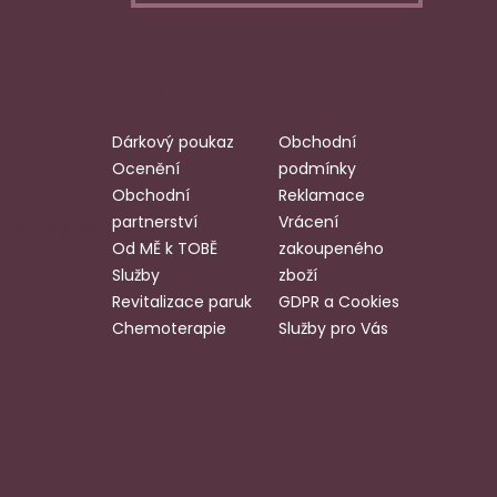
Užitečné odkazy
Dárkový poukaz
Obchodní
Ocenění
podmínky
Obchodní
Reklamace
partnerství
Vrácení
bjednaní mají
Od MĚ k TOBĚ
zakoupeného
Služby
zboží
Revitalizace paruk
GDPR a Cookies
Chemoterapie
Služby pro Vás