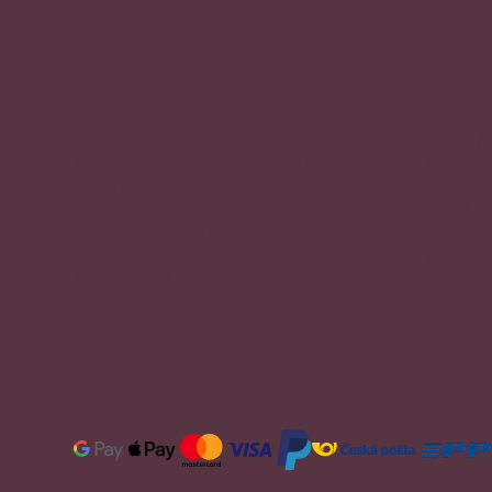
Adresa
Rychlý
Alena Václavíková
+420 7
specializované centrum nejen pro
aloena
onkologicky nemocné
Dnes o
Ostravská 1810/81a
9:00-12
748 01 Hlučín
přednos
zobrazit na mapě