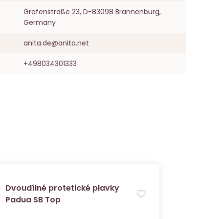
Grafenstraße 23, D-83098 Brannenburg,
Germany
anita.de@anita.net
+498034301333
Dvoudílné protetické plavky
Padua SB Top