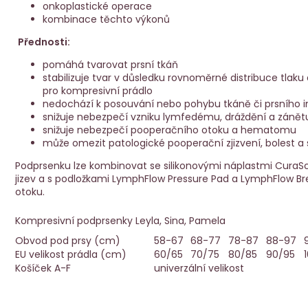
onkoplastické operace
kombinace těchto výkonů
Přednosti:
pomáhá tvarovat prsní tkáň
stabilizuje tvar v důsledku rovnoměrné distribuce tlaku
pro kompresivní prádlo
nedochází k posouvání nebo pohybu tkáně či prsního 
snižuje nebezpečí vzniku lymfedému, dráždění a zánět
snižuje nebezpečí pooperačního otoku a hematomu
může omezit patologické pooperační zjizvení, bolest a
Podprsenku lze kombinovat se silikonovými náplastmi CuraSc
jizev a s podložkami LymphFlow Pressure Pad a LymphFlow Bre
otoku.
Kompresivní podprsenky Leyla, Sina, Pamela
Obvod pod prsy (cm)
58-67
68-77
78-87
88-97
EU velikost prádla (cm)
60/65
70/75
80/85
90/95
Košíček A-F
univerzální velikost