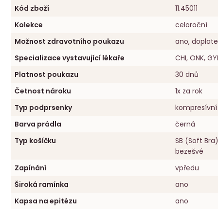
Kód zboží
11.45011
Kolekce
celoroční
Možnost zdravotního poukazu
ano, doplate
Specializace vystavující lékaře
CHI, ONK, GY
Platnost poukazu
30 dnů
Četnost nároku
1x za rok
Typ podprsenky
kompresívní
Barva prádla
černá
Typ košíčku
SB (Soft Bra
bezešvé
Zapínání
vpředu
Široká ramínka
ano
Kapsa na epitézu
ano