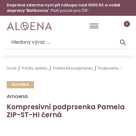
Doprava zdarma nyní při nákupu nad 1000 Kč a volbě
dopravy 'Balíkovna'.
Platí pouze pro ČR!
0
Úvod
Prádlo, epitézy
Protetické podprsenky
Podprsenky kompres
NOVINKA
Amoena
Kompresivní podprsenka Pamela
ZIP-ST-HI černá