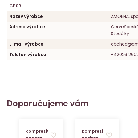
GPSR
Název výrobce
AMOENA, spol.
Adresa výrobce
Červeňanské
Stodůlky
E-mail výrobce
obchod@am
Telefon výrobce
+420261260
Doporučujeme vám
Kompresivní
Kompresivní