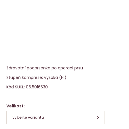
Kompresivní podprsenka Pamela ZIP
NOVINKA
Amoena
Zdravotní podprsenka po operaci prsu
Stupeň komprese: vysoká (HI).
Kód SÚKL: 06.5016530
Velikost:
vyberte variantu