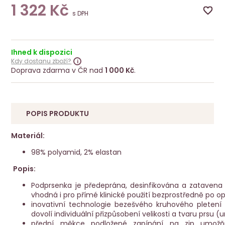
1 322
Kč
s DPH
Ihned k dispozici
Kdy dostanu zboží?
Doprava zdarma v ČR nad
1 000 Kč
.
POPIS PRODUKTU
Materiál:
98% polyamid, 2% elastan
Popis:
Podprsenka je předeprána, desinfikována a zatavena
vhodná i pro přímé klinické použití bezprostředně po op
inovativní technologie bezešvého kruhového pletení
dovolí individuální přizpůsobení velikosti a tvaru prsu (
přední měkce podložené zapínání na zip umožňu