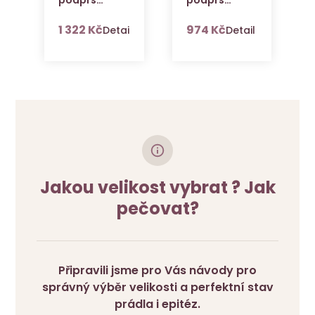
podprsenka
podprsenka
Pamela
Sarah
PH
s DPH
s DPH
1 322 Kč
974 Kč
il zboží
Detail zboží
Detail zboží
ZIP-ST-HI
bílá
tělová
Jakou velikost vybrat ? Jak
pečovat?
Připravili jsme pro Vás návody pro
správný výběr velikosti a perfektní stav
prádla i epitéz.