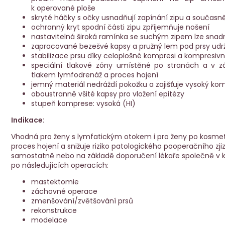
k operované ploše
skryté háčky s očky usnadňují zapínání zipu a současně j
ochranný kryt spodní části zipu zpříjemňuje nošení
nastavitelná široká ramínka se suchým zipem lze snadn
zapracované bezešvé kapsy a pružný lem pod prsy udrž
stabilizace prsu díky celoplošné kompresi a kompresivn
speciální tlakové zóny umístěné po stranách a v zá
tlakem lymfodrenáž a proces hojení
jemný materiál nedráždí pokožku a zajišťuje vysoký ko
oboustranně všité kapsy pro vložení epitézy
stupeň komprese: vysoká (HI)
Indikace:
Vhodná pro ženy s lymfatickým otokem i pro ženy po kosmet
proces hojení a snižuje riziko patologického pooperačního zji
samostatně nebo na základě doporučení lékaře společně v
po následujících operacích:
mastektomie
záchovné operace
zmenšování/zvětšování prsů
rekonstrukce
modelace