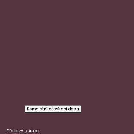
Adresa
Alena Václavíková
specializované centrum nejen pro onkologicky
nemocné
Ostravská 1810/81a
748 01 Hlučín
zobrazit na mapě
Rychlý kontakt
+420 720 602 996
aloena@aloena.cz
Dnes otevřeno:
zavřeno
Kompletní otevírací doba
Užitečné odkazy
Dárkový poukaz