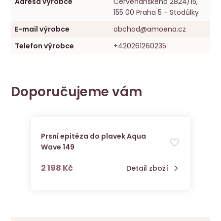
Adresa výrobce
Červeňanského 2824/15,
155 00 Praha 5 - Stodůlky
E-mail výrobce
obchod@amoena.cz
Telefon výrobce
+420261260235
Doporučujeme vám
Prsní epitéza do plavek Aqua
Wave 149
s DPH
2 198 Kč
Detail zboží