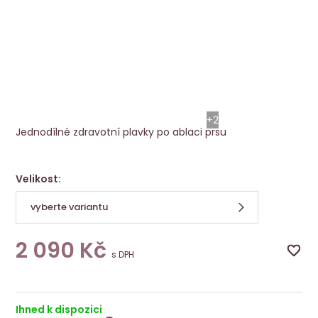
Protetické plavky Palermo FB 40E
Amoena
+2
Jednodílné zdravotní plavky po ablaci prsu
Velikost:
vyberte variantu
2 090
Kč
s DPH
Ihned k dispozici