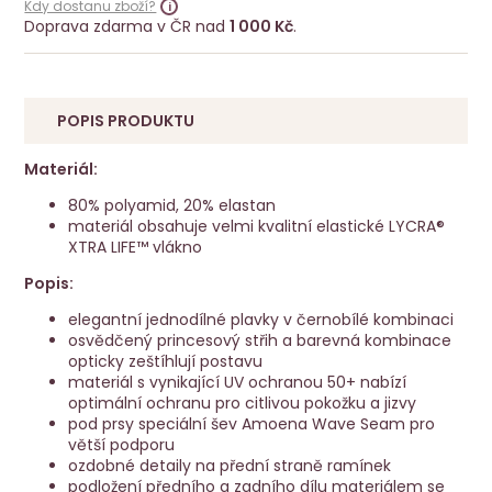
Kdy dostanu zboží?
Doprava zdarma v ČR nad
1 000 Kč
.
POPIS PRODUKTU
Materiál:
80% polyamid, 20% elastan
materiál obsahuje velmi kvalitní elastické LYCRA®
XTRA LIFE™ vlákno
Popis:
elegantní jednodílné plavky v černobílé kombinaci
osvědčený princesový střih a barevná kombinace
opticky zeštíhlují postavu
materiál s vynikající UV ochranou 50+ nabízí
optimální ochranu pro citlivou pokožku a jizvy
pod prsy speciální šev Amoena Wave Seam pro
větší podporu
ozdobné detaily na přední straně ramínek
podložení předního a zadního dílu materiálem se