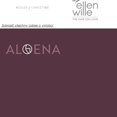
Zobrazit všechny údaje o výrobci
Adresa
Alena Václavíková
specializované centrum nejen pro onkologicky
nemocné
Ostravská 1810/81a
748 01 Hlučín
zobrazit na mapě