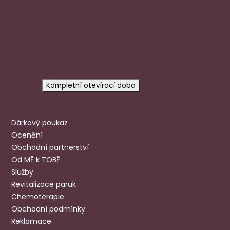
Rychlý kontakt
+420 720 602 996
aloena@aloena.cz
Dnes otevřeno:
zavřeno
Kompletní otevírací doba
Užitečné odkazy
Dárkový poukaz
Ocenění
Obchodní partnerství
Od MĚ k TOBĚ
Služby
Revitalizace paruk
Chemoterapie
Obchodní podmínky
Reklamace