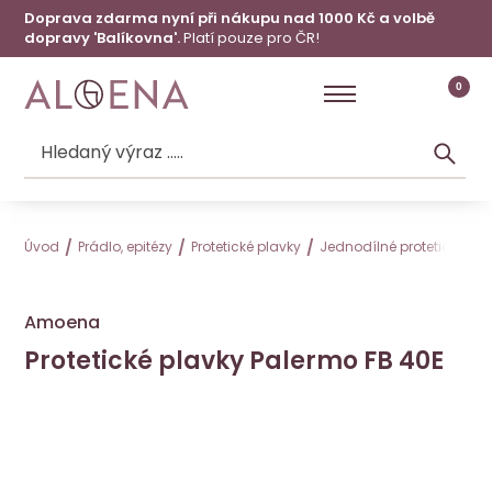
Doprava zdarma nyní při nákupu nad 1000 Kč a volbě
dopravy 'Balíkovna'.
Platí pouze pro ČR!
0
Úvod
Prádlo, epitézy
Protetické plavky
Jednodílné protetické pla
Amoena
Protetické plavky Palermo FB 40E