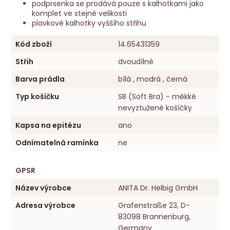
podprsenka se prodává pouze s kalhotkami jako
komplet ve stejné velikosti
plavkové kalhotky vyššího střihu
Kód zboží
14.65431359
Střih
dvoudílné
Barva prádla
bílá , modrá , černá
Typ košíčku
SB (Soft Bra) - měkké
nevyztužené košíčky
Kapsa na epitézu
ano
Odnímatelná ramínka
ne
GPSR
Název výrobce
ANITA Dr. Helbig GmbH
Adresa výrobce
Grafenstraße 23, D-
83098 Brannenburg,
Germany