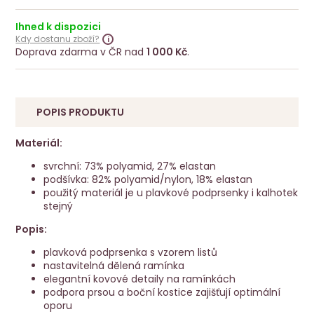
Ihned k dispozici
Kdy dostanu zboží?
Doprava zdarma v ČR nad
1 000 Kč
.
POPIS PRODUKTU
Materiál:
svrchní: 73% polyamid, 27% elastan
podšívka: 82% polyamid/nylon, 18% elastan
použitý materiál je u plavkové podprsenky i kalhotek
stejný
Popis:
plavková podprsenka s vzorem listů
nastavitelná dělená ramínka
elegantní kovové detaily na ramínkách
podpora prsou a boční kostice zajišťují optimální
oporu