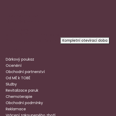
Rychlý kontakt
+420 720 602 996
aloena@aloena.cz
Dnes otevřeno:
9:00-12:30 13:00-17:00
prosíme
objednejte se
na konkrétní
čas, objednaní mají přednost.
Kompletní otevírací doba
Užitečné odkazy
Dárkový poukaz
Ocenění
Obchodní partnerství
Od MĚ k TOBĚ
Služby
Revitalizace paruk
Chemoterapie
Obchodní podmínky
Reklamace
Vrácení zakoupeného zboží