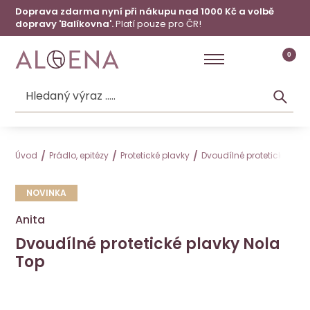
Doprava zdarma nyní při nákupu nad 1000 Kč a volbě
dopravy 'Balíkovna'.
Platí pouze pro ČR!
0
Úvod
Prádlo, epitézy
Protetické plavky
Dvoudílné protetické plav
NOVINKA
Anita
Dvoudílné protetické plavky Nola
Top