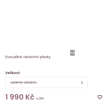
Dvoudílné protetické plavky Nola To
NOVINKA
Anita
+4
Dvoudílné zdravotní plavky
Velikost:
vyberte variantu
1 990
Kč
s DPH