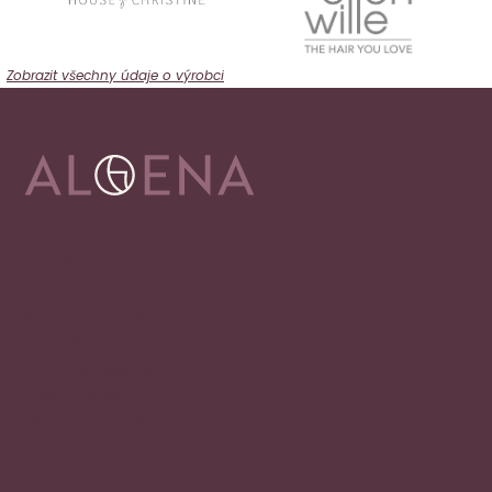
Zobrazit všechny údaje o výrobci
Adresa
Alena Václavíková
specializované centrum nejen pro onkologicky
nemocné
Ostravská 1810/81a
748 01 Hlučín
zobrazit na mapě