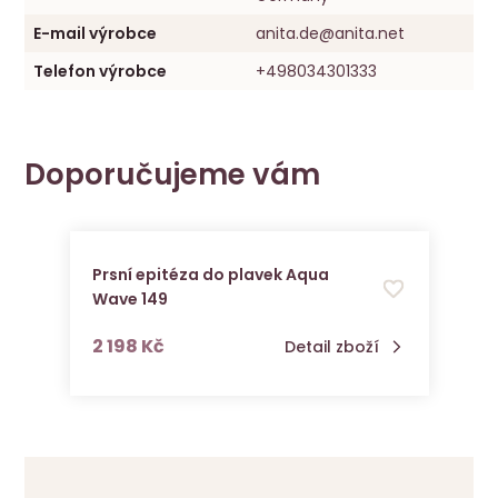
E-mail výrobce
anita.de@anita.net
Telefon výrobce
+498034301333
Doporučujeme vám
Prsní epitéza do plavek Aqua
Wave 149
s DPH
2 198 Kč
Detail zboží