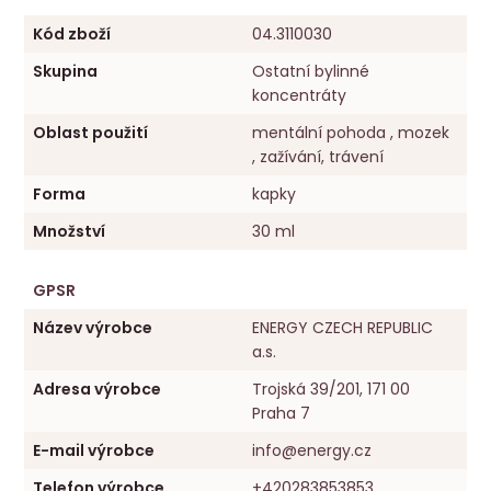
Kód zboží
04.3110030
Skupina
Ostatní bylinné
koncentráty
Oblast použití
mentální pohoda , mozek
, zažívání, trávení
Forma
kapky
Množství
30 ml
GPSR
Název výrobce
ENERGY CZECH REPUBLIC
a.s.
Adresa výrobce
Trojská 39/201, 171 00
Praha 7
E-mail výrobce
info@energy.cz
Telefon výrobce
+420283853853