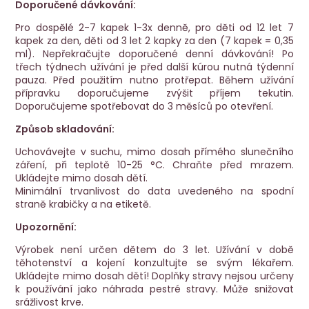
Doporučené dávkování:
Pro dospělé 2-7 kapek 1-3x denně, pro děti od 12 let 7
kapek za den, děti od 3 let 2 kapky za den (7 kapek = 0,35
ml). Nepřekračujte doporučené denní dávkování! Po
třech týdnech užívání je před další kúrou nutná týdenní
pauza. Před použitím nutno protřepat. Během užívání
přípravku doporučujeme zvýšit příjem tekutin.
Doporučujeme spotřebovat do 3 měsíců po otevření.
Způsob skladování:
Uchovávejte v suchu, mimo dosah přímého slunečního
záření, při teplotě 10-25 °C. Chraňte před mrazem.
Ukládejte mimo dosah dětí.
Minimální trvanlivost do data uvedeného na spodní
straně krabičky a na etiketě.
Upozornění:
Výrobek není určen dětem do 3 let. Užívání v době
těhotenství a kojení konzultujte se svým lékařem.
Ukládejte mimo dosah dětí! Doplňky stravy nejsou určeny
k používání jako náhrada pestré stravy. Může snižovat
srážlivost krve.