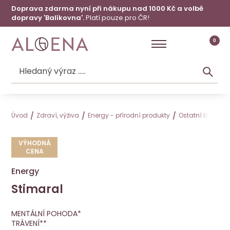
Doprava zdarma nyní při nákupu nad 1000 Kč a volbě
dopravy 'Balíkovna'.
Platí pouze pro ČR!
0
Úvod
Zdraví, výživa
Energy - přírodní produkty
Ostatní bylinné 
VÝHODNÁ
CENA
Energy
Stimaral
Stimaral
VÝHODNÁ CENA
Energy
MENTÁLNÍ POHODA*
TRÁVENÍ**