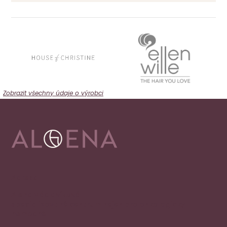
Zobrazit všechny údaje o výrobci
Adresa
Alena Václavíková
specializované centrum nejen pro onkologicky
nemocné