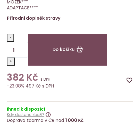
MOZEK***
ADAPTACE****
Přírodní doplněk stravy
-
Do košíku
+
382
Kč
s DPH
-23.08%
497
Kč s DPH
Ihned k dispozici
Kdy dostanu zboží?
Doprava zdarma v ČR nad
1 000 Kč
.