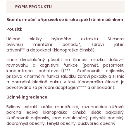
POPIS PRODUKTU
Bioinformační přípravek se širokospektrálním účinkem
Použití:
Účinné složky bylinného extraktu Stimaral
ovlivňují mentální pohodu*, zdraví jater,
trávení** a detoxikaci (klanopraška čínská).
Jinan dvoulaločný působí na činnost mozku, duševní
rovnováhu a kognitivní funkce (paměť, pozornost,
koncentrace pohotovost)***. Skořicovník cejlonský
přispívá k normální funkci žaludku, zdraví pokožky a sliznic
a normální hladině cukru v krvi. Klanopraška čínská je
považována za přírodní adaptogen**** a antioxidant.
Účinné ingredience:
Bylinný extrakt: arálie mandžuská, rozchodnice růžová,
parcha léčivá, klanopraška čínská, šišák bajkalský,
skořicovník cejlonský, jinan dvoulaločný, pelyněk pontský,
dobromysl obecný, fenykl obecný, puškvorec obecný.