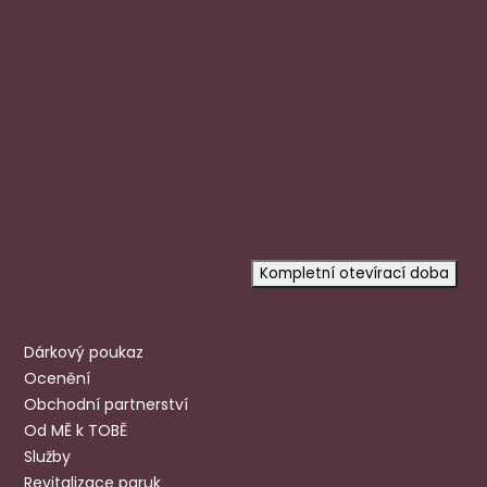
Ostravská 1810/81a
748 01 Hlučín
zobrazit na mapě
Rychlý kontakt
+420 720 602 996
aloena@aloena.cz
Dnes otevřeno:
pouze po předchozí domluvě
Kompletní otevírací doba
Užitečné odkazy
Dárkový poukaz
Ocenění
Obchodní partnerství
Od MĚ k TOBĚ
Služby
Revitalizace paruk