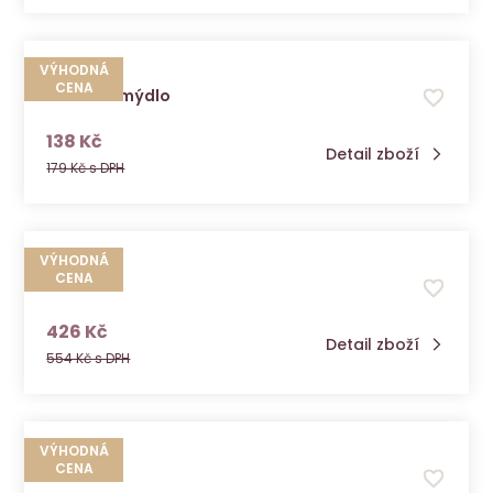
VÝHODNÁ
CENA
Droserin mýdlo
s DPH
138 Kč
Detail zboží
179 Kč s DPH
VÝHODNÁ
CENA
Flavocel
s DPH
426 Kč
Detail zboží
554 Kč s DPH
VÝHODNÁ
CENA
Flora