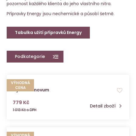
pozornost každého klienta do jeho vlastního nitra.
Přípravky Energy jsou nechemické a působí šetrně.
Tabulka užití přípravků Energy
Podkategorie
VÝHODNÁ
CENA
Cytosan Inovum
s DPH
779 Kč
Detail zboží
1 013 Kč s DPH
VÝHODNÁ