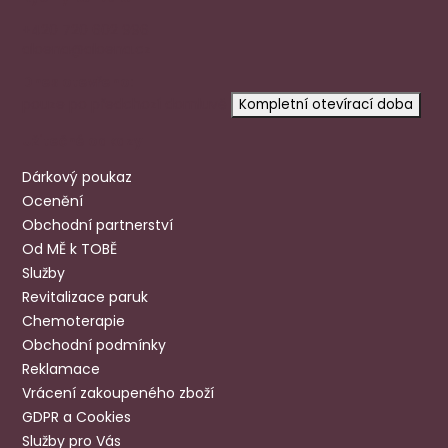
+420 720 602 996
aloena@aloena.cz
Dnes otevřeno:
pouze po předchozí domluvě
Kompletní otevírací doba
Užitečné odkazy
Dárkový poukaz
Ocenění
Obchodní partnerství
Od MĚ k TOBĚ
Služby
Revitalizace paruk
Chemoterapie
Obchodní podmínky
Reklamace
Vrácení zakoupeného zboží
GDPR a Cookies
Služby pro Vás