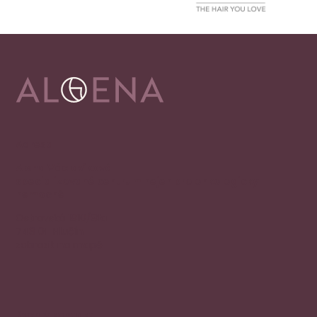
Adresa
Alena Václavíková
specializované centrum nejen pro onkologicky
nemocné
Ostravská 1810/81a
748 01 Hlučín
zobrazit na mapě
Rychlý kontakt