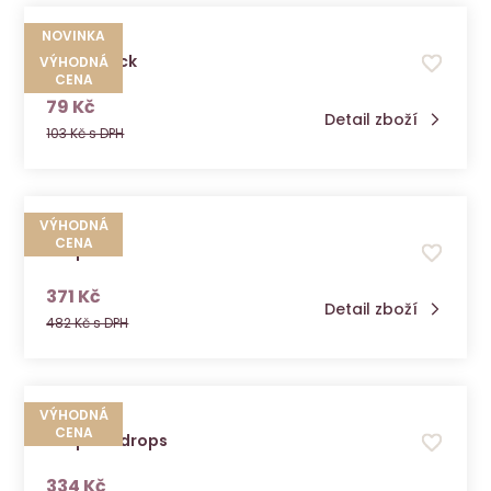
NOVINKA
Gaja snack
VÝHODNÁ
CENA
s DPH
79 Kč
Detail zboží
103 Kč s DPH
VÝHODNÁ
CENA
Grepofit
s DPH
371 Kč
Detail zboží
482 Kč s DPH
VÝHODNÁ
CENA
Grepofit drops
s DPH
334 Kč