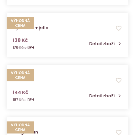
VÝHODNÁ
CENA
Cytovital mýdlo
s DPH
138 Kč
Detail zboží
179 Kč s DPH
VÝHODNÁ
CENA
Diamond
s DPH
144 Kč
Detail zboží
187 Kč s DPH
VÝHODNÁ
CENA
Drags Imun