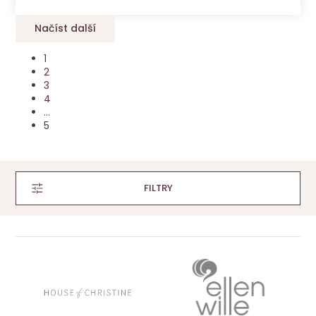
Načíst další
1
2
3
4
...
5
FILTRY