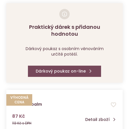
Praktický dárek s přidanou
hodnotou
Dárkový poukaz s osobním věnováním
určitě potěší.
Dárkový poukaz on-line
VÝHODNÁ
CENA
Droserin balm
s DPH
87 Kč
Detail zboží
113 Kč s DPH